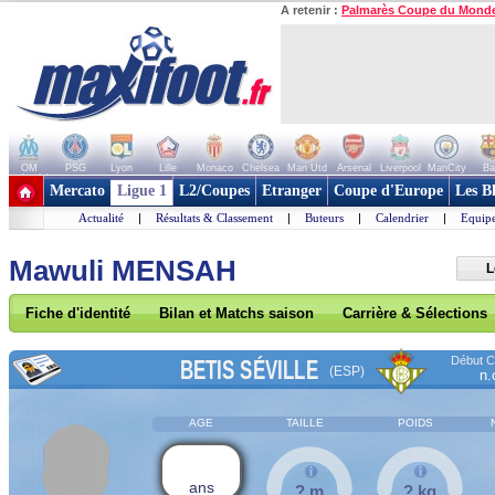
A retenir :
Palmarès Coupe du Mond
OM
PSG
Lyon
Lille
Monaco
Chelsea
Man Utd
Arsenal
Liverpool
ManCity
Ba
+ de clubs
Mercato
Ligue 1
L2/Coupes
Etranger
Coupe d'Europe
Les B
Actualité
|
Résultats & Classement
|
Buteurs
|
Calendrier
|
Equipe
Mawuli MENSAH
L
Fiche d'identité
Bilan et Matchs saison
Carrière & Sélections
Début Co
BETIS SÉVILLE
(ESP)
n.
AGE
TAILLE
POIDS
ans
? m
? kg