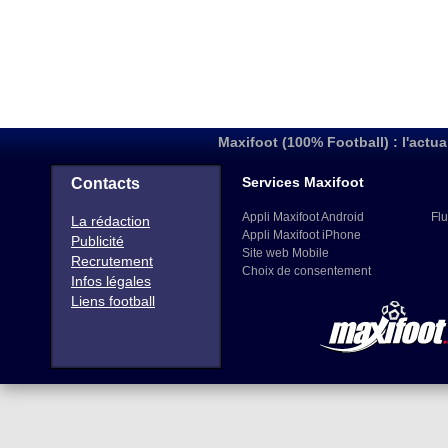
Maxifoot (100% Football) : l'actua
Services Maxifoot
Contacts
Appli Maxifoot Android
Flu
La rédaction
Appli Maxifoot iPhone
Publicité
Site web Mobile
Recrutement
Choix de consentement
Infos légales
Liens football