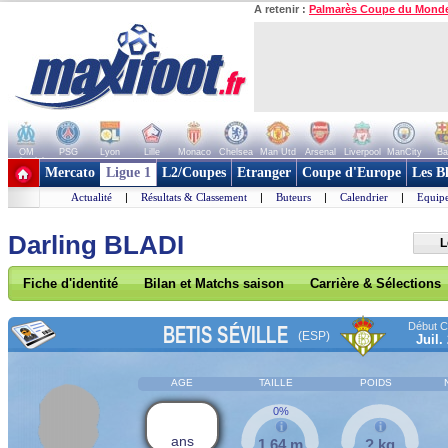
A retenir :
Palmarès Coupe du Mond
OM
PSG
Lyon
Lille
Monaco
Chelsea
Man Utd
Arsenal
Liverpool
ManCity
Ba
+ de clubs
Mercato
Ligue 1
L2/Coupes
Etranger
Coupe d'Europe
Les B
Actualité
|
Résultats & Classement
|
Buteurs
|
Calendrier
|
Equipe
Darling BLADI
L
Fiche d'identité
Bilan et Matchs saison
Carrière & Sélections
Début Co
BETIS SÉVILLE
(ESP)
Juil.
AGE
TAILLE
POIDS
0%
ans
1,64 m
? kg