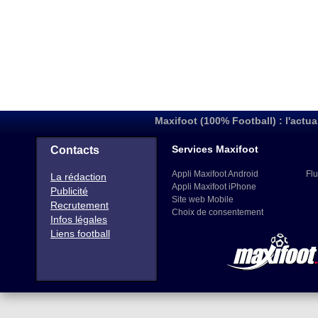
Maxifoot (100% Football) : l'actua
Services Maxifoot
Contacts
Appli Maxifoot Android
Flu
La rédaction
Appli Maxifoot iPhone
Publicité
Site web Mobile
Recrutement
Choix de consentement
Infos légales
Liens football