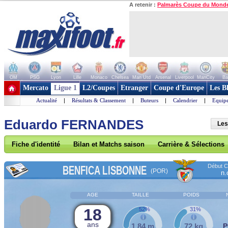
A retenir :
Palmarès Coupe du Mond
OM
PSG
Lyon
Lille
Monaco
Chelsea
Man Utd
Arsenal
Liverpool
ManCity
Ba
+ de clubs
Mercato
Ligue 1
L2/Coupes
Etranger
Coupe d'Europe
Les B
Actualité
|
Résultats & Classement
|
Buteurs
|
Calendrier
|
Equipe
Eduardo FERNANDES
Les
Fiche d'identité
Bilan et Matchs saison
Carrière & Sélections
Début Co
BENFICA LISBONNE
(POR)
n.
AGE
TAILLE
POIDS
18
52%
31%
ans
1,84 m
72 kg
P