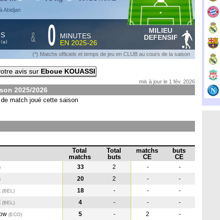
à Abidjan
0
MILIEU
&
HS
MINUTES
DEFENSIF
S
EN
2025-26
*
(
)
(*) Matchs officiels et temps de jeu en CLUB au cours de la saison
otre avis sur
Eboue KOUASSI
mis à jour le 1 fév. 2026
ison
2025/2026
de match joué cette saison
Total
Total
matchs
buts
matchs
buts
CE
CE
33
2
-
-
)
20
2
-
-
)
k
18
-
-
-
(BEL
)
k
4
-
-
-
(BEL
)
gow
5
-
2
-
(ECO
)