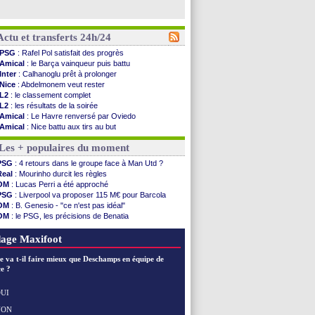
Actu et transferts 24h/24
PSG
: Rafel Pol satisfait des progrès
Amical
: le Barça vainqueur puis battu
Inter
: Calhanoglu prêt à prolonger
Nice
: Abdelmonem veut rester
L2
: le classement complet
L2
: les résultats de la soirée
Amical
: Le Havre renversé par Oviedo
Amical
: Nice battu aux tirs au but
Benfica
: Ivanovic proche de Lens
Les + populaires du moment
OM
: Dupraz "alarmé" par la situation
Atletico
: Alvarez, le Barça va revoir son offre
PSG
: 4 retours dans le groupe face à Man Utd ?
Lorient
: Mbamba prêté par Leverkusen (officiel)
Real
: Mourinho durcit les règles
Amical
: le Real bat Ferencvaros
OM
: Lucas Perri a été approché
Naples
: Lukaku dit oui à Fenerbahçe
PSG
: Liverpool va proposer 115 M€ pour Barcola
Amical
: Brest arrache le nul contre Venise
OM
: B. Genesio - "ce n'est pas idéal"
Amical
: un nouveau nul pour Le Mans
OM
: le PSG, les précisions de Benatia
Amical
: un nul entre Auxerre et Troyes
OM
: Benatia et la "médiocrité" dans le club
LA Galaxy
: Sergi Roberto a signé (officiel)
OM
: Côme pousse pour Gouiri
age Maxifoot
Amical
: Angers fait tomber Lorient
Amical
: le Paris FC corrigé par Mayence
e va t-il faire mieux que Deschamps en équipe de
Amical
: Rennes encore battu par Brentford
e ?
Amical
: Paris SG 1-1 Man Utd (fini)
Barça
: De Jong menacé par l’arrivée de...
UI
Atletico
: Simeone ferme la porte pour Alvarez
NON
Voir les brèves précédentes