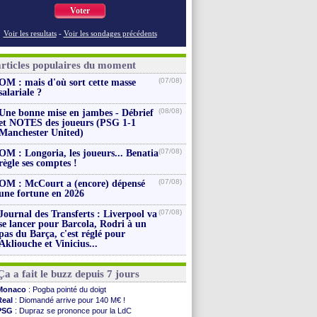
Voter
Voir les resultats
-
Voir les sondages précédents
articles populaires du moment
(07/08)
OM : mais d'où sort cette masse
salariale ?
(08/08)
Une bonne mise en jambes - Débrief
et NOTES des joueurs (PSG 1-1
Manchester United)
(07/08)
OM : Longoria, les joueurs... Benatia
règle ses comptes !
(07/08)
OM : McCourt a (encore) dépensé
une fortune en 2026
(07/08)
Journal des Transferts : Liverpool va
se lancer pour Barcola, Rodri à un
pas du Barça, c'est réglé pour
Akliouche et Vinicius...
Ça a fait le buzz depuis 7 jours
Monaco
: Pogba pointé du doigt
Real
: Diomandé arrive pour 140 M€ !
PSG
: Dupraz se prononce pour la LdC