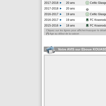
2017-2018
20 ans
Celtic Glas
2017-2018
20 ans
2016-2017
19 ans
Celtic Glas
2016-2017
19 ans
FC Krasnod
2015-2016
18 ans
FC Krasnod
Cliquez sur les lignes pour afficher/masquer le déta
(*)
Age au début de la saison
Votre AVIS sur Eboue KOUASS