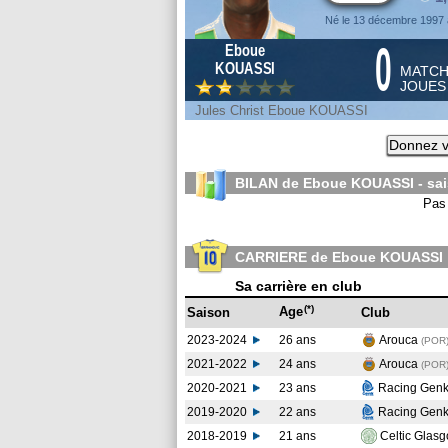
Né le 13 décembre 1997 
0
Eboue
KOUASSI
MATC
JOUE
Jules Christ Eboue KOUASSI
Donnez v
BILAN de Eboue KOUASSI - sa
Pas 
CARRIERE de Eboue KOUASSI
Sa carrière en club
(*)
Age
Saison
Club
2023-2024
26 ans
Arouca
(POR
2021-2022
24 ans
Arouca
(POR
2020-2021
23 ans
Racing Gen
2019-2020
22 ans
Racing Gen
2018-2019
21 ans
Celtic Glas