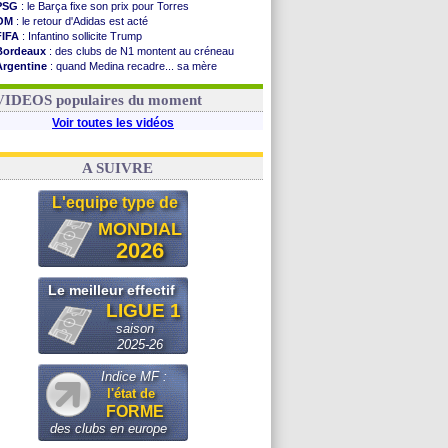
PSG
: le Barça fixe son prix pour Torres
OM
: le retour d'Adidas est acté
FIFA
: Infantino sollicite Trump
Bordeaux
: des clubs de N1 montent au créneau
Argentine
: quand Medina recadre... sa mère
Real
: le démenti de Leipzig pour Diomandé
OM
: le club prêt à libérer Kondogbia ?
VIDEOS populaires du moment
Voir toutes les vidéos
A SUIVRE
L'equipe type de
MONDIAL
2026
Le meilleur effectif
LIGUE 1
saison
2025-26
Indice MF :
l'état de
FORME
des clubs en europe