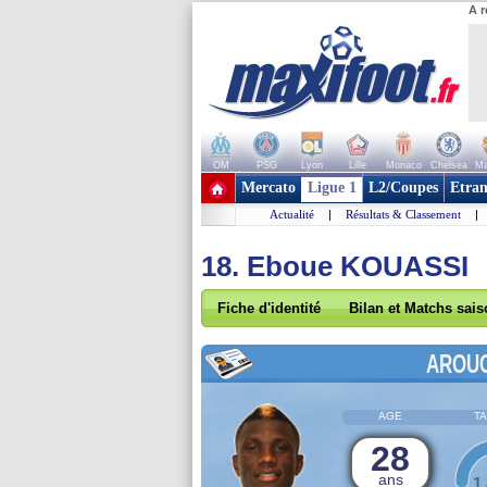
A r
OM
PSG
Lyon
Lille
Monaco
Chelsea
Ma
+ de clubs
Mercato
Ligue 1
L2/Coupes
Etran
Actualité
|
Résultats & Classement
|
18. Eboue KOUASSI
Fiche d'identité
Bilan et Matchs sai
AROU
AGE
TA
28
ans
1