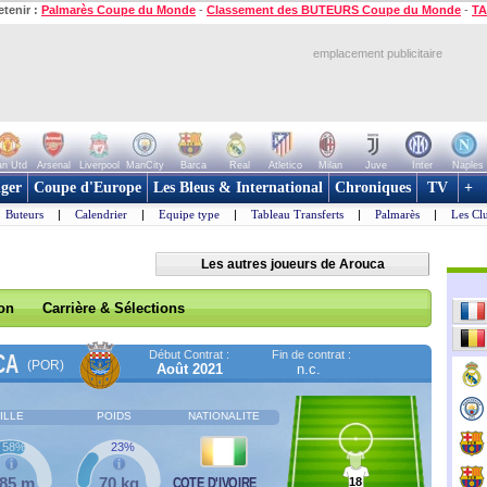
etenir :
Palmarès Coupe du Monde
-
Classement des BUTEURS Coupe du Monde
-
TA
emplacement publicitaire
n Utd
Arsenal
Liverpool
ManCity
Barca
Real
Atletico
Milan
Juve
Inter
Naples
ger
Coupe d'Europe
Les Bleus & International
Chroniques
TV
+
Buteurs
|
Calendrier
|
Equipe type
|
Tableau Transferts
|
Palmarès
|
Les Cl
Les autres joueurs de Arouca
son
Carrière & Sélections
Début Contrat :
Fin de contrat :
CA
(POR)
Août 2021
n.c.
ILLE
POIDS
NATIONALITE
58%
23%
,85 m
70 kg
COTE D'IVOIRE
18