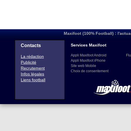
Maxifoot (100% Football) : l'actua
Services Maxifoot
Contacts
Appli Maxifoot Android
Flu
La rédaction
Appli Maxifoot iPhone
Publicité
Site web Mobile
Recrutement
Choix de consentement
Infos légales
Liens football