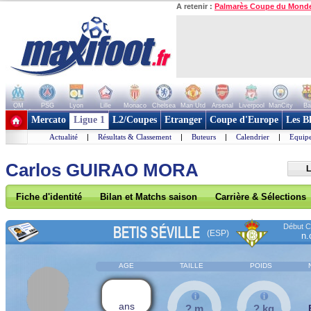
A retenir :
Palmarès Coupe du Mond
OM
PSG
Lyon
Lille
Monaco
Chelsea
Man Utd
Arsenal
Liverpool
ManCity
Ba
+ de clubs
Mercato
Ligue 1
L2/Coupes
Etranger
Coupe d'Europe
Les B
Actualité
|
Résultats & Classement
|
Buteurs
|
Calendrier
|
Equipe
Carlos GUIRAO MORA
L
Fiche d'identité
Bilan et Matchs saison
Carrière & Sélections
Début Co
BETIS SÉVILLE
(ESP)
n.
AGE
TAILLE
POIDS
ans
? m
? kg