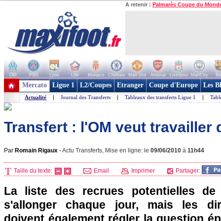
A retenir :
Palmarès Coupe du Mond
OM
PSG
Lyon
Lille
Monaco
Chelsea
Man Utd
Arsenal
Liverpool
ManCity
Ba
+ de clubs
Mercato
Ligue 1
L2/Coupes
Etranger
Coupe d'Europe
Les B
Actualité
|
Journal des Transferts
|
Tableaux des transferts Ligue 1
|
Tabl
Transfert : l'OM veut travailler
Par
Romain Rigaux
-
Actu Transferts, Mise en ligne: le
09/06/2010
à
11h44
Taille du texte:
Email
Imprimer
Partager:
La liste des recrues potentielles d
s'allonger chaque jour, mais les dir
doivent également régler la question é