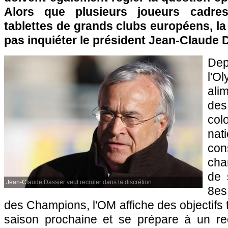
Alors que plusieurs joueurs cadres
tablettes de grands clubs européens, la
pas inquiéter le président Jean-Claude D
Dep
l'O
ali
des
col
nat
con
cha
de 
Jean-Claude Dassier veut recruter dans la discrétion...
8es
des Champions,
l'OM
affiche des objectifs 
saison prochaine et se prépare à un re