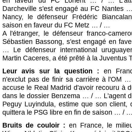
en faveur du FC Lorient … / … L'att
Darcheville s'est engagé au
FC Nantes
… 
Nancy, le défenseur Frédéric Biancala
saison en faveur du
FC Metz
… / …
A l'étranger, le défenseur franco-camer
Sébastien Bassong, s'est engagé en fav
… Le défenseur international uruguay
Martin Caceres, a été prêté à la Juventus 
Leur avis sur la question :
en Franc
n'exclut pas de finir sa carrière à
l'OM
… /
accuse le Real Madrid d'avoir recouru à 
dans le dossier Benzema … / … L'agent de
Peguy Luyindula, estime que son client, 
quittera le
PSG
libre en fin de saison … / 
Bruits de couloir :
en France, le milie