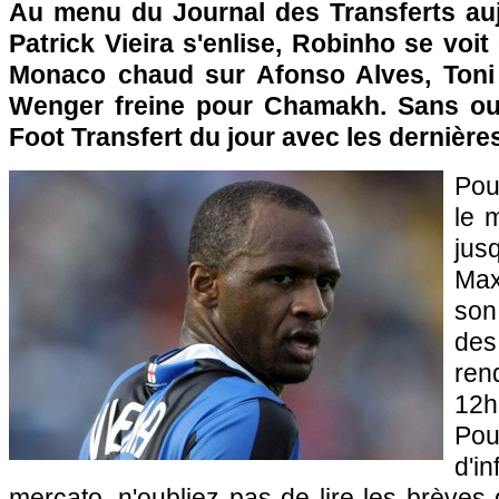
Au menu du Journal des Transferts aujo
Patrick Vieira s'enlise, Robinho se voit
Monaco
chaud sur Afonso Alves, Toni fi
Wenger freine pour Chamakh. Sans oub
Foot Transfert du jour avec les dernière
Pou
le 
jus
Max
son
des
ren
12h
Po
d'i
mercato, n'oubliez pas de lire les brèves d