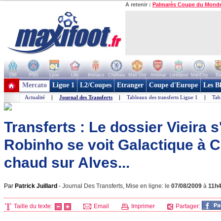
A retenir :
Palmarès Coupe du Mond
OM
PSG
Lyon
Lille
Monaco
Chelsea
Man Utd
Arsenal
Liverpool
ManCity
Ba
+ de clubs
Mercato
Ligue 1
L2/Coupes
Etranger
Coupe d'Europe
Les B
Actualité
|
Journal des Transferts
|
Tableaux des transferts Ligue 1
|
Tab
Transferts : Le dossier Vieira s
Robinho se voit Galactique à C
chaud sur Alves...
Par
Patrick Juillard
-
Journal Des Transferts, Mise en ligne: le
07/08/2009
à
11h
Taille du texte:
Email
Imprimer
Partager: