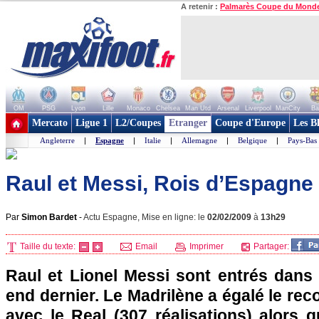
A retenir :
Palmarès Coupe du Mond
OM
PSG
Lyon
Lille
Monaco
Chelsea
Man Utd
Arsenal
Liverpool
ManCity
Ba
+ de clubs
Mercato
Ligue 1
L2/Coupes
Etranger
Coupe d'Europe
Les B
Angleterre
|
Espagne
|
Italie
|
Allemagne
|
Belgique
|
Pays-Bas
Raul et Messi, Rois d’Espagne
Par
Simon Bardet
-
Actu Espagne, Mise en ligne: le
02/02/2009
à
13h29
Taille du texte:
Email
Imprimer
Partager:
Raul et Lionel Messi sont entrés dans 
end dernier. Le Madrilène a égalé le re
avec le Real (307 réalisations) alors 