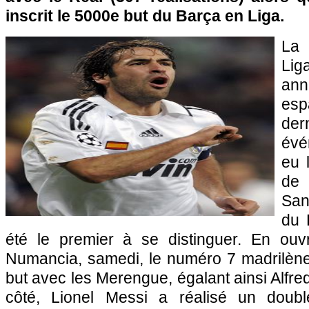
inscrit le 5000e but du Barça en Liga.
La 
Lig
an
esp
de
évé
eu 
de
San
du 
été le premier à se distinguer. En ouv
Numancia, samedi, le numéro 7 madrilèn
but avec les Merengue, égalant ainsi Alfre
côté, Lionel Messi a réalisé un doubl