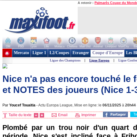
A retenir :
Palmarès Coupe du Mond
OM
PSG
Lyon
Lille
Monaco
Chelsea
Man Utd
Arsenal
Liverpool
ManCity
Ba
+ de clubs
Mercato
Ligue 1
L2/Coupes
Etranger
Coupe d'Europe
Les B
Ligue des Champions
|
Ligue Europa
|
Ligue Confe
Nice n'a pas encore touché le fo
et NOTES des joueurs (Nice 1-
Par
Youcef Touaitia
-
Actu Europa League, Mise en ligne: le
06/11/2025
à
20h44
T
Taille du texte:
Email
Imprimer
Plombé par un trou noir d'un quart d
période, Nice s'est incliné face à Fribo