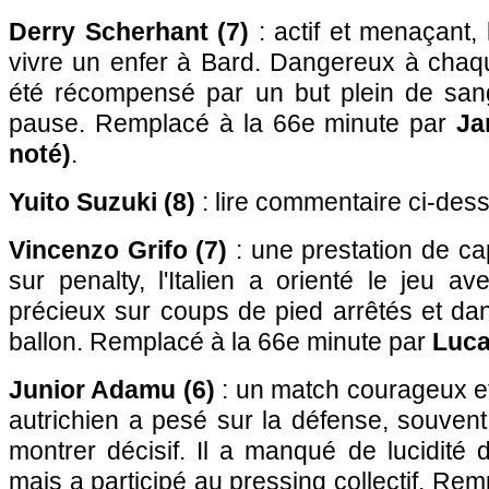
Derry Scherhant (7)
: actif et menaçant, l
vivre un enfer à Bard. Dangereux à chaque
été récompensé par un but plein de sang-
pause. Remplacé à la 66e minute par
Ja
noté)
.
Yuito Suzuki (8)
: lire commentaire ci-des
Vincenzo Grifo (7)
: une prestation de cap
sur penalty, l'Italien a orienté le jeu av
précieux sur coups de pied arrêtés et da
ballon. Remplacé à la 66e minute par
Luca
Junior Adamu (6)
: un match courageux et 
autrichien a pesé sur la défense, souven
montrer décisif. Il a manqué de lucidité 
mais a participé au pressing collectif. Re