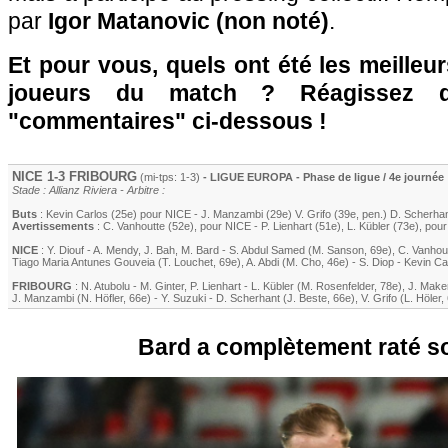
par
Igor Matanovic (non noté)
.
Et pour vous, quels ont été les meilleu
joueurs du match ? Réagissez 
"commentaires" ci-dessous !
NICE
1-3
FRIBOURG
(mi-tps: 1-3)
- LIGUE EUROPA - Phase de ligue / 4e journée
Stade : Allianz Riviera - Arbitre :
Buts
:
Kevin Carlos
(25e) pour
NICE
-
J. Manzambi
(29e)
V. Grifo
(39e, pen.)
D. Scherha
Avertissements
:
C. Vanhoutte
(52e)
, pour
NICE
-
P. Lienhart
(51e)
,
L. Kübler
(73e)
, pou
NICE
:
Y. Diouf
-
A. Mendy
,
J. Bah
,
M. Bard
-
S. Abdul Samed
(
M. Sanson
, 69e)
,
C. Vanhou
Tiago Maria Antunes Gouveia
(
T. Louchet
, 69e)
,
A. Abdi
(
M. Cho
, 46e)
-
S. Diop
-
Kevin Ca
FRIBOURG
:
N. Atubolu
-
M. Ginter
,
P. Lienhart
-
L. Kübler
(
M. Rosenfelder
, 78e)
,
J. Make
J. Manzambi
(
N. Höfler
, 66e)
-
Y. Suzuki
-
D. Scherhant
(
J. Beste
, 66e)
,
V. Grifo
(
L. Höler
,
Bard a complètement raté s