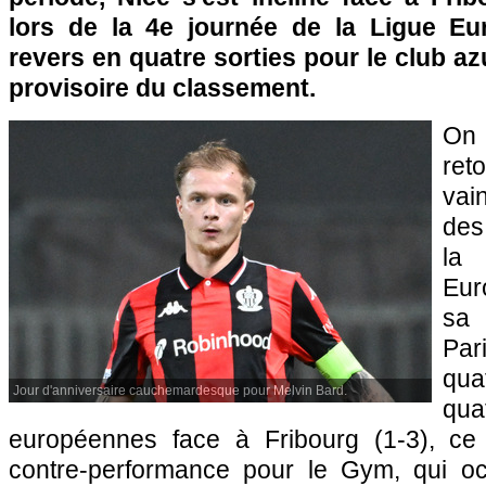
lors de la 4e journée de la Ligue Eu
revers en quatre sorties pour le club az
provisoire du classement.
On 
re
vai
des
la 
Eur
sa 
Par
qu
Jour d'anniversaire cauchemardesque pour Melvin Bard.
qu
européennes face à Fribourg (1-3), ce 
contre-performance pour le Gym, qui oc