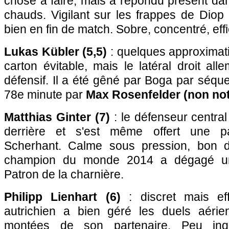
chose à faire, mais a répondu présent da
chauds. Vigilant sur les frappes de Diop e
bien en fin de match. Sobre, concentré, eff
Lukas Kübler (5,5)
: quelques approximat
carton évitable, mais le latéral droit alle
défensif. Il a été gêné par Boga par séq
78e minute par
Max Rosenfelder (non no
Matthias Ginter (7)
: le défenseur central
derrière et s'est même offert une p
Scherhant. Calme sous pression, bon dan
champion du monde 2014 a dégagé un
Patron de la charnière.
Philipp Lienhart (6)
: discret mais eff
autrichien a bien géré les duels aéri
montées de son partenaire. Peu inq