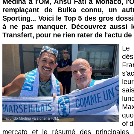
Medina à l'OM, Ansu Fati à Monaco, l'O
remplaçant de Bulka connu, un autr
Sporting... Voici le Top 5 des gros doss
à ne pas manquer. Découvrez aussi 
Transfert, pour ne rien rater de l'actu d
Le
dé
Fr
s'a
leur
sai
lun
Max
quo
Facundo Medina va signer à l'OM.
of 
mercato et le résumé des principales 