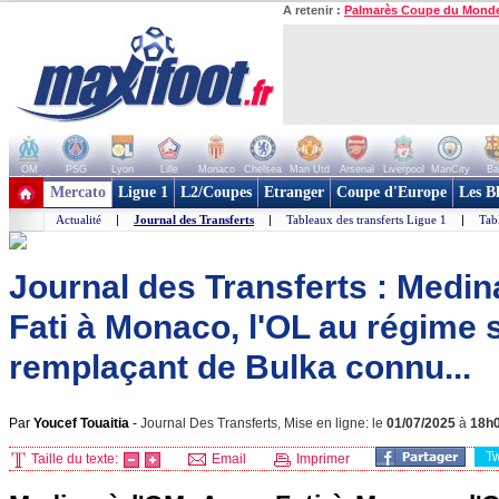
A retenir :
Palmarès Coupe du Mond
OM
PSG
Lyon
Lille
Monaco
Chelsea
Man Utd
Arsenal
Liverpool
ManCity
Ba
+ de clubs
Mercato
Ligue 1
L2/Coupes
Etranger
Coupe d'Europe
Les B
Actualité
|
Journal des Transferts
|
Tableaux des transferts Ligue 1
|
Tab
Journal des Transferts : Medin
Fati à Monaco, l'OL au régime s
remplaçant de Bulka connu...
Par
Youcef Touaitia
-
Journal Des Transferts, Mise en ligne: le
01/07/2025
à
18h
T
Taille du texte:
Email
Imprimer