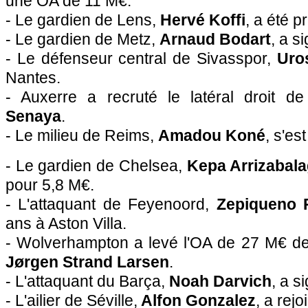
une OA de 11 M€.
- Le gardien de Lens,
Hervé Koffi
, a été p
- Le gardien de Metz,
Arnaud Bodart
, a s
- Le défenseur central de Sivasspor,
Uro
Nantes.
- Auxerre a recruté le latéral droit d
Senaya
.
- Le milieu de Reims,
Amadou Koné
, s'e
- Le gardien de Chelsea,
Kepa Arrizabal
pour 5,8 M€.
- L'attaquant de Feyenoord,
Zepiqueno
ans à Aston Villa.
- Wolverhampton a levé l'OA de 27 M€ de 
Jørgen Strand Larsen
.
- L'attaquant du Barça,
Noah Darvich
, a s
- L'ailier de Séville,
Alfon Gonzalez
, a rejo