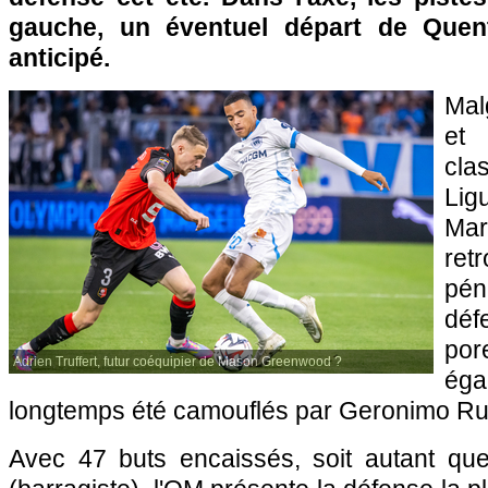
gauche, un éventuel départ de Quent
anticipé.
Mal
et
cl
Lig
Mars
re
pé
déf
po
Adrien Truffert, futur coéquipier de Mason Greenwood ?
ég
longtemps été camouflés par Geronimo Rull
Avec 47 buts encaissés, soit autant qu