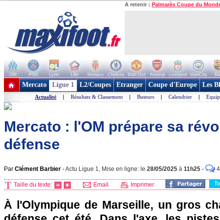
A retenir :
Palmarès Coupe du Mond
OM
PSG
Lyon
Lille
Monaco
Chelsea
Man Utd
Arsenal
Liverpool
ManCity
Ba
+ de clubs
Mercato
Ligue 1
L2/Coupes
Etranger
Coupe d'Europe
Les B
Actualité
|
Résultats & Classement
|
Buteurs
|
Calendrier
|
Equip
Mercato : l'OM prépare sa révo
défense
Par
Clément Barbier
-
Actu Ligue 1, Mise en ligne: le
28/05/2025
à
11h25
-
4
T
Taille du texte:
Email
Imprimer
À l'Olympique de Marseille, un gros ch
défense cet été. Dans l'axe, les piste