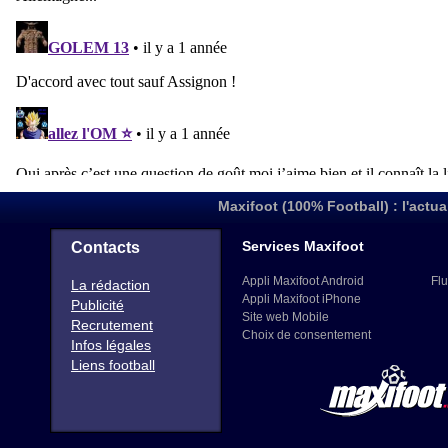
Maxifoot (100% Football) : l'actua
Services Maxifoot
Contacts
Appli Maxifoot Android
Flu
La rédaction
Appli Maxifoot iPhone
Publicité
Site web Mobile
Recrutement
Choix de consentement
Infos légales
Liens football