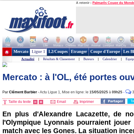
A retenir :
Palmarès Coupe du Mond
OM
PSG
Lyon
Lille
Monaco
Chelsea
Man Utd
Arsenal
Liverpool
ManCity
Ba
+ de clubs
Mercato
Ligue 1
L2/Coupes
Etranger
Coupe d'Europe
Les B
Actualité
|
Résultats & Classement
|
Buteurs
|
Calendrier
|
Equip
Mercato : à l'OL, été portes ouv
Par
Clément Barbier
-
Actu Ligue 1, Mise en ligne: le
15/05/2025
à
09h25
-
T
Taille du texte:
Email
Imprimer
En plus d'Alexandre Lacazette, de n
l'Olympique Lyonnais pourraient jouer 
match avec les Gones. La situation incer