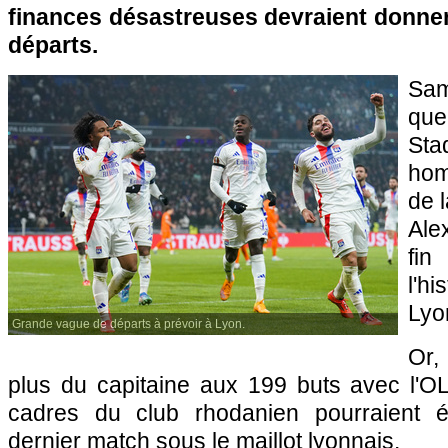
finances désastreuses devraient donner
départs.
Sam
qu
St
hom
de l
Ale
fin
l'h
Lyo
Grande vague de départs à prévoir à Lyon.
Or,
plus du capitaine aux 199 buts avec l'
cadres du club rhodanien pourraient é
dernier match sous le maillot lyonnais.