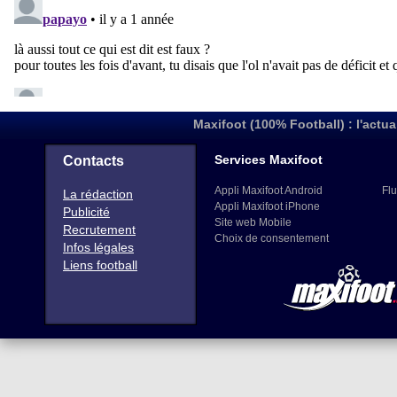
Maxifoot (100% Football) : l'actua
Services Maxifoot
Contacts
Appli Maxifoot Android
Flu
La rédaction
Appli Maxifoot iPhone
Publicité
Site web Mobile
Recrutement
Choix de consentement
Infos légales
Liens football