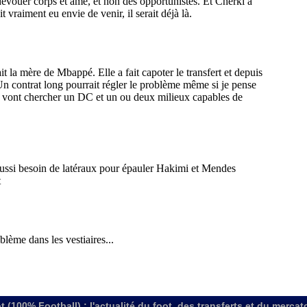
t (100% Football) : l'actualité du foot, des transferts et du mercat