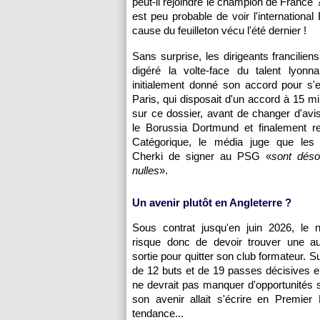
peut-il rejoindre le champion de France ?
est peu probable de voir l'internationa
cause du feuilleton vécu l'été dernier !
Sans surprise, les dirigeants francilien
digéré la volte-face du talent lyonna
initialement donné son accord pour s'
Paris, qui disposait d'un accord à 15 mi
sur ce dossier, avant de changer d'avis
le Borussia Dortmund et finalement re
Catégorique, le média juge que les
Cherki de signer au PSG «
sont déso
nulles
».
Un avenir plutôt en Angleterre ?
Sous contrat jusqu'en juin 2026, le n
risque donc de devoir trouver une au
sortie pour quitter son club formateur. S
de 12 buts et de 19 passes décisives 
ne devrait pas manquer d'opportunités 
son avenir allait s'écrire en Premie
tendance...