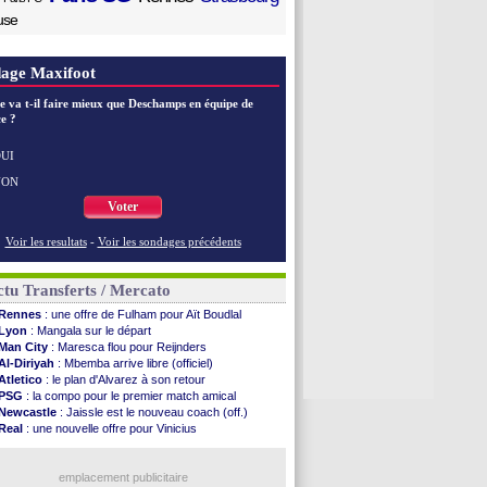
use
age Maxifoot
e va t-il faire mieux que Deschamps en équipe de
e ?
UI
NON
Voter
Voir les resultats
-
Voir les sondages précédents
tu Transferts / Mercato
Rennes
: une offre de Fulham pour Aït Boudlal
Lyon
: Mangala sur le départ
Man City
: Maresca flou pour Reijnders
Al-Diriyah
: Mbemba arrive libre (officiel)
Atletico
: le plan d'Alvarez à son retour
PSG
: la compo pour le premier match amical
Newcastle
: Jaissle est le nouveau coach (off.)
Real
: une nouvelle offre pour Vinicius
Monaco
: Cabral a prolongé (officiel)
Atletico
: Molina va signer à la Roma
Real
: Diomandé arrive pour 140 M€ !
emplacement publicitaire