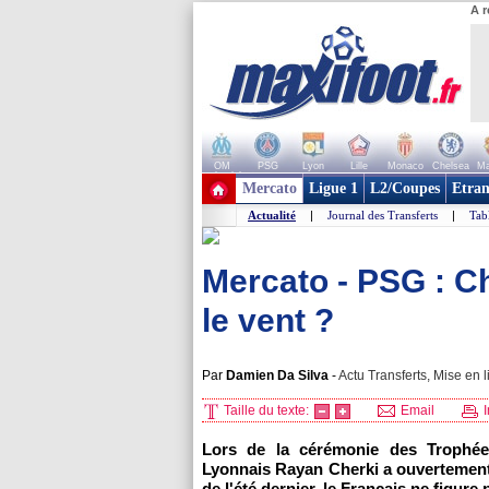
A r
OM
PSG
Lyon
Lille
Monaco
Chelsea
Ma
+ de clubs
Mercato
Ligue 1
L2/Coupes
Etran
Actualité
|
Journal des Transferts
|
Tab
Mercato - PSG : Ch
le vent ?
Par
Damien Da Silva
-
Actu Transferts, Mise en l
Taille du texte:
Email
I
Lors de la cérémonie des Trophée
Lyonnais Rayan Cherki a ouvertement 
de l'été dernier, le Français ne figur