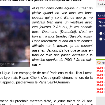
Toulo
«
Figurer dans cette équipe ? C'est un
plaisir quand on voit tous les bons
Sond
joueurs qui y sont. Est-ce que je me
sentirais bien dans un vestiaire avec
Zidan
Franc
ces joueurs ? Ah oui, je les connais
tous. Ousmane (Dembélé), c'est un
O
bon ami à moi. Bradley (Barcola) aussi.
Donc forcément, quand on a de bonnes
affinités sur le terrain, ça se ressent
aussi en dehors. Est-ce que je suis en
train de faire une passe décisive à la
direction sportive du PSG ? Je ne sais
Ac
pas.
»
Rayan Cherki.
05/08
05/08
 Ligue 1 en compagnie de neuf Parisiens et du Lillois Lucas
05/08
ique Lyonnais Rayan Cherki s'est signalé, dimanche lors de la
05/08
appel du pied envers le Paris Saint-Germain.
05/08
05/08
05/08
05/08
05/08
05/08
proche du prochain mercato d'été, le jeune talent de 21 ans
05/08