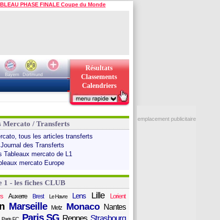
BLEAU PHASE FINALE Coupe du Monde
Résultats
Bayern
Dortmund
Classements
Calendriers
emplacement publicitaire
s Mercato / Transferts
cato, tous les articles transferts
 Journal des Transferts
s Tableaux mercato de L1
bleaux mercato Europe
e 1 - les fiches CLUB
Lille
Lens
s
Auxerre
Lorient
Brest
Le Havre
n
Marseille
Monaco
Nantes
Metz
Paris SG
Rennes
Strasbourg
Paris FC