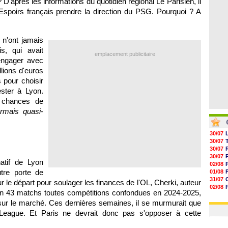
 D'après les informations du quotidien régional Le Parisien, il
05/08
l Espoirs français prendre la direction du PSG. Pourquoi ? A
05/08
05/08
05/08
s n'ont jamais
is, qui avait
emplacement publicitaire
engager avec
llions d'euros
 pour choisir
ster à Lyon.
 chances de
rmais quasi-
30/07
30/07
30/07
30/07
atif de Lyon
02/08
tre porte de
01/08
31/07
ur le départ pour soulager les finances de l'OL, Cherki, auteur
02/08
en 43 matchs toutes compétitions confondues en 2024-2025,
30/07
sur le marché. Ces dernières semaines, il se murmurait que
01/08
r League. Et Paris ne devrait donc pas s'opposer à cette