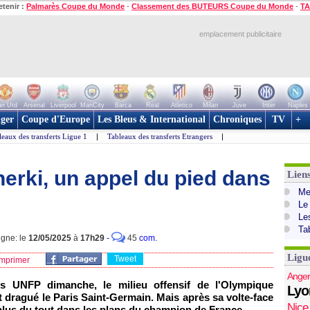
etenir :
Palmarès Coupe du Monde
-
Classement des BUTEURS Coupe du Monde
-
TA
emplacement publicitaire
n Utd
Arsenal
Liverpool
ManCity
Barca
Real
Atletico
Milan
Juve
Inter
Naples
ger
Coupe d'Europe
Les Bleus & International
Chroniques
TV
+
leaux des transferts Ligue 1
|
Tableaux des transferts Etrangers
|
erki, un appel du pied dans
Lien
Mer
Le
Le
Ta
igne: le
12/05/2025
à
17h29
-
45
com.
Ligu
Tweet
mprimer
Anger
s UNFP dimanche, le milieu offensif de l'Olympique
Lyo
dragué le Paris Saint-Germain. Mais après sa volte-face
Nice
e plus du tout dans les plans du champion de France.