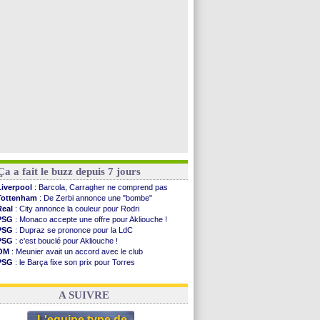
Man Utd
: Bayindir en route pour le Celta
Roma
: Molina en cas d'échec avec Read
Le Havre
: Zouaoui plutôt vers Montpellier ?
Chelsea
: Côme touche au but pour Chalobah
Voir toutes les brèves
Ça a fait le buzz depuis 7 jours
Liverpool
: Barcola, Carragher ne comprend pas
Tottenham
: De Zerbi annonce une "bombe"
Real
: City annonce la couleur pour Rodri
PSG
: Monaco accepte une offre pour Akliouche !
PSG
: Dupraz se prononce pour la LdC
PSG
: c'est bouclé pour Akliouche !
OM
: Meunier avait un accord avec le club
PSG
: le Barça fixe son prix pour Torres
OM
: accord de principe entre Rulli et Man City
Barça
: Torres souhaite rejoindre le PSG !
A SUIVRE
L'equipe type de