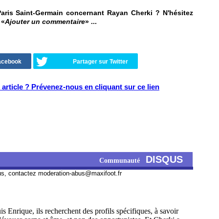
aris Saint-Germain concernant Rayan Cherki ? N'hésitez
 «
Ajouter un commentaire
» ...
Facebook
Partager sur Twitter
article ? Prévenez-nous en cliquant sur ce lien
DISQUS
Communauté
us, contactez
moderation-abus@maxifoot.fr