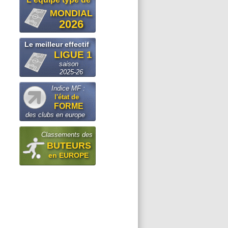
MONDIAL
2026
Le meilleur effectif
LIGUE 1
saison
2025-26
Indice MF :
l'état de
FORME
des clubs en europe
Classements des
BUTEURS
en EUROPE