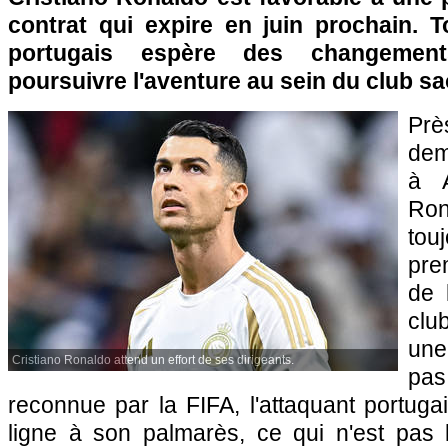
contrat qui expire en juin prochain. To
portugais espère des changemen
poursuivre l'aventure au sein du club s
Pr
dem
à A
Ron
tou
pre
de 
clu
une
Cristiano Ronaldo attend un effort de ses dirigeants.
pa
reconnue par la FIFA, l'attaquant portuga
ligne à son palmarès, ce qui n'est pas 