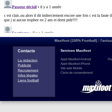
Maxifoot (100% Football) : l'actua
Services Maxifoot
Contacts
Appli Maxifoot Android
Flu
La rédaction
Appli Maxifoot iPhone
Publicité
Site web Mobile
Recrutement
Choix de consentement
Infos légales
Liens football