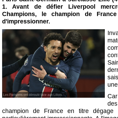
1. Avant de défier Liverpool merc
Champions, le champion de France 
d'impressionner.
In
ma
com
con
Sai
der
sai
une
Car
Les Parisiens ont déroulé face aux Lillois.
de
champion de France en titre dégage u