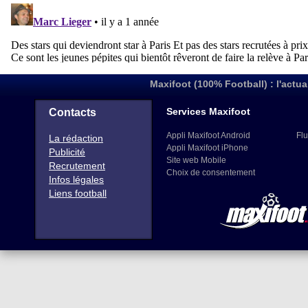
Maxifoot (100% Football) : l'actua
Services Maxifoot
Contacts
Appli Maxifoot Android
Flu
La rédaction
Appli Maxifoot iPhone
Publicité
Site web Mobile
Recrutement
Choix de consentement
Infos légales
Liens football