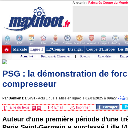
A retenir :
Palmarès Coupe du Mond
OM
PSG
Lyon
Lille
Monaco
Chelsea
Man Utd
Arsenal
Liverpool
ManCity
Ba
+ de clubs
Mercato
Ligue 1
L2/Coupes
Etranger
Coupe d'Europe
Les B
Actualité
|
Résultats & Classement
|
Buteurs
|
Calendrier
|
Equip
PSG : la démonstration de forc
compresseur
Par
Damien Da Silva
-
Actu Ligue 1, Mise en ligne: le
02/03/2025
à
09h27
-
T
Taille du texte:
Email
Imprimer
Auteur d'une première période d'une trè
Paris Saint-Germain a surclassé Lille (