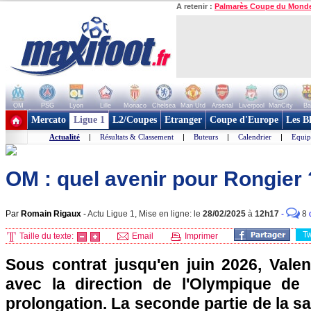
A retenir :
Palmarès Coupe du Mond
OM
PSG
Lyon
Lille
Monaco
Chelsea
Man Utd
Arsenal
Liverpool
ManCity
Ba
+ de clubs
Mercato
Ligue 1
L2/Coupes
Etranger
Coupe d'Europe
Les B
Actualité
|
Résultats & Classement
|
Buteurs
|
Calendrier
|
Equip
OM : quel avenir pour Rongier 
Par
Romain Rigaux
-
Actu Ligue 1, Mise en ligne: le
28/02/2025
à
12h17
-
8
T
Taille du texte:
Email
Imprimer
Sous contrat jusqu'en juin 2026, Valen
avec la direction de l'Olympique de 
prolongation. La seconde partie de la 