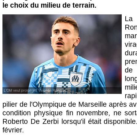
le choix du milieu de terrain.
La 
Ron
mar
vir
du
pre
de 
lo
mil
L'OM veut prolonger Valentin Rongier.
rap
pilier de l'Olympique de Marseille après av
condition physique fin novembre, ne sor
Roberto De Zerbi lorsqu'il était disponibl
février.