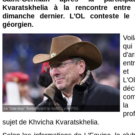
Kvaratskhelia à la rencontre entre
dimanche dernier. L'OL conteste le tr
géorgien.
Voi
qu
d'a
ent
et
L'O
dé
com
la 
Le "cow-boy" Textor avant le match Lyon-PSG.
pro
sujet de Khvicha Kvaratskhelia.