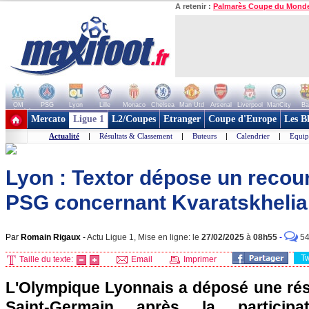
A retenir :
Palmarès Coupe du Mond
OM
PSG
Lyon
Lille
Monaco
Chelsea
Man Utd
Arsenal
Liverpool
ManCity
Ba
+ de clubs
Mercato
Ligue 1
L2/Coupes
Etranger
Coupe d'Europe
Les B
Actualité
|
Résultats & Classement
|
Buteurs
|
Calendrier
|
Equip
Lyon : Textor dépose un recour
PSG concernant Kvaratskhelia
Par
Romain Rigaux
-
Actu Ligue 1, Mise en ligne: le
27/02/2025
à
08h55
-
5
T
Taille du texte:
Email
Imprimer
L'Olympique Lyonnais a déposé une rése
Saint-Germain après la particip