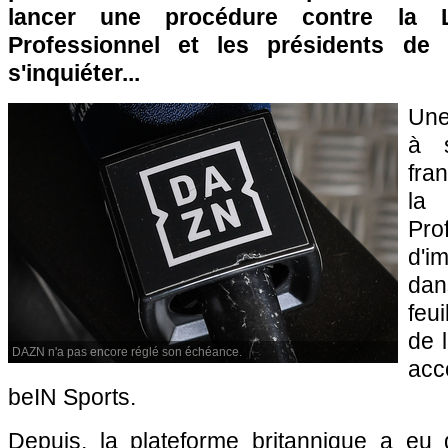
lancer une procédure contre la L
Professionnel et les présidents d
s'inquiéter...
Une
à s
fra
la 
Pr
d'i
da
feu
de 
DAZN n'a pas encore réglé son échéance.
ac
beIN Sports.
Depuis, la plateforme britannique a eu