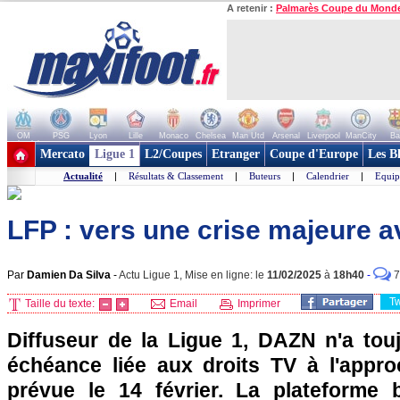
A retenir :
Palmarès Coupe du Mond
OM
PSG
Lyon
Lille
Monaco
Chelsea
Man Utd
Arsenal
Liverpool
ManCity
Ba
+ de clubs
Mercato
Ligue 1
L2/Coupes
Etranger
Coupe d'Europe
Les B
Actualité
|
Résultats & Classement
|
Buteurs
|
Calendrier
|
Equip
LFP : vers une crise majeure 
Par
Damien Da Silva
-
Actu Ligue 1, Mise en ligne: le
11/02/2025
à
18h40
-
7
T
Taille du texte:
Email
Imprimer
Diffuseur de la Ligue 1, DAZN n'a tou
échéance liée aux droits TV à l'appro
prévue le 14 février. La plateforme b