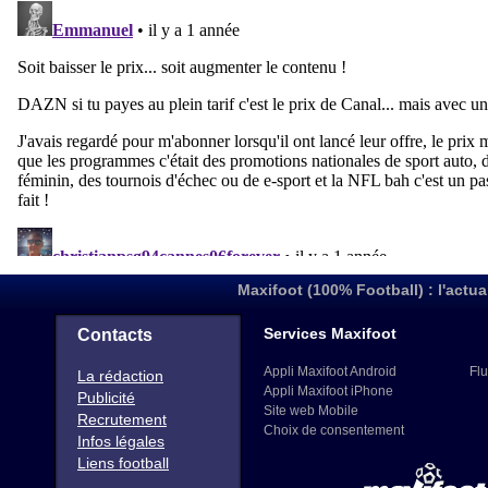
Maxifoot (100% Football) : l'actua
Services Maxifoot
Contacts
Appli Maxifoot Android
Flu
La rédaction
Appli Maxifoot iPhone
Publicité
Site web Mobile
Recrutement
Choix de consentement
Infos légales
Liens football