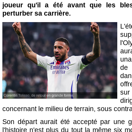
joueur qu'il a été avant que les ble
perturber sa carrière.
L'
su
l'O
aur
una
de 
dan
offr
su
Corentin Tolisso, de retour en grande forme.
di
concernant le milieu de terrain, sous contra
Son départ aurait été accepté par une g
l'histoire n'est plus du tout la même six mo