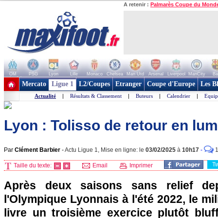
A retenir :
Palmarès Coupe du Mond
OM
PSG
Lyon
Lille
Monaco
Chelsea
Man Utd
Arsenal
Liverpool
ManCity
Ba
+ de clubs
Mercato
Ligue 1
L2/Coupes
Etranger
Coupe d'Europe
Les B
Actualité
|
Résultats & Classement
|
Buteurs
|
Calendrier
|
Equip
Lyon : Tolisso de retour en lum
Par
Clément Barbier
-
Actu Ligue 1, Mise en ligne: le
03/02/2025
à
10h17
-
T
Taille du texte:
Email
Imprimer
Après deux saisons sans relief de
l'Olympique Lyonnais à l'été 2022, le mi
livre un troisième exercice plutôt bluff