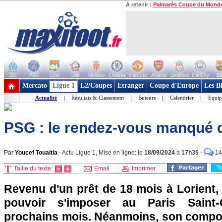
A retenir :
Palmarès Coupe du Mond
OM
PSG
Lyon
Lille
Monaco
Chelsea
Man Utd
Arsenal
Liverpool
ManCity
Ba
+ de clubs
Mercato
Ligue 1
L2/Coupes
Etranger
Coupe d'Europe
Les B
Actualité
|
Résultats & Classement
|
Buteurs
|
Calendrier
|
Equip
PSG : le rendez-vous manqué 
Par
Youcef Touaitia
-
Actu Ligue 1, Mise en ligne: le
18/09/2024
à
17h35
-
14
T
Taille du texte:
Email
Imprimer
Revenu d'un prêt de 18 mois à Lorient,
pouvoir s'imposer au Paris Saint
prochains mois. Néanmoins, son compor