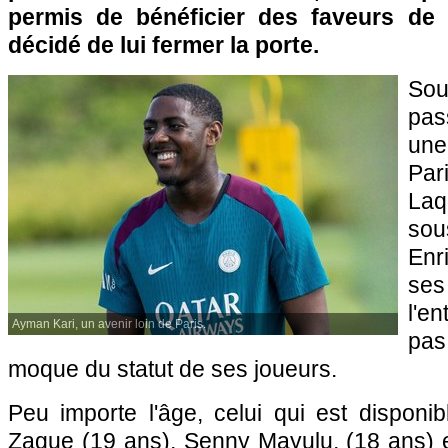
permis de bénéficier des faveurs de 
décidé de lui fermer la porte.
Sou
pas
une
Par
Laq
sou
Enr
se
l'e
Ayman Kari, un avenir loin de Paris.
pas
moque du statut de ses joueurs.
Peu importe l'âge, celui qui est disponi
Zague (19 ans), Senny Mayulu, (18 ans) 