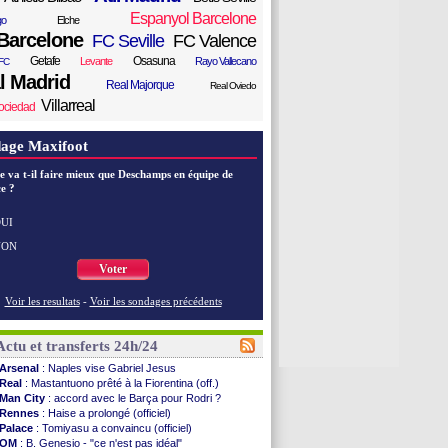
Espanyol Barcelone
go
Elche
Barcelone
FC Seville
FC Valence
Getafe
Osasuna
Levante
Rayo Vallecano
FC
l Madrid
Real Majorque
Real Oviedo
Villarreal
ociedad
age Maxifoot
e va t-il faire mieux que Deschamps en équipe de
e ?
UI
NON
Voter
Voir les resultats
-
Voir les sondages précédents
Actu et transferts 24h/24
Arsenal
: Naples vise Gabriel Jesus
Real
: Mastantuono prêté à la Fiorentina (off.)
Man City
: accord avec le Barça pour Rodri ?
Rennes
: Haise a prolongé (officiel)
Palace
: Tomiyasu a convaincu (officiel)
OM
: B. Genesio - "ce n'est pas idéal"