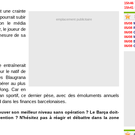
15h46
15h41
t une crainte
15h20
ourrait subir
14h55
emplacement publicitaire
14h38
lon le média
05/08
14h19
05/08
, le joueur de
13h56
06/08
 mesure de sa
13h35
06/08
13h12
06/08
12h48
06/08
12h25
06/08
12h06
06/08
11h53
11h31
 entraînerait
11h10
r le natif de
10h52
10h33
s Blaugrana
10h12
pérer au plus
 Jong. Car en
lan sportif, ce dernier pèse, avec des émoluments annuels
rd dans les finances barcelonaises.
uver son meilleur niveau sans opération ? Le Barça doit-
rvention ? N'hésitez pas à réagir et débattre dans la zone