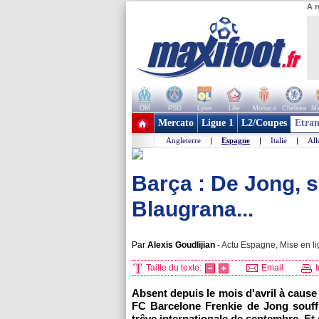
A r
OM
PSG
Lyon
Lille
Monaco
Chelsea
Ma
+ de clubs
Mercato
Ligue 1
L2/Coupes
Etran
Angleterre
|
Espagne
|
Italie
|
Al
Barça : De Jong, sa
Blaugrana...
Par
Alexis Goudlijian
-
Actu Espagne, Mise en li
Taille du texte:
Email
I
Absent depuis le mois d'avril à cause d
FC Barcelone Frenkie de Jong souffr
trêve internationale de septembre. Et