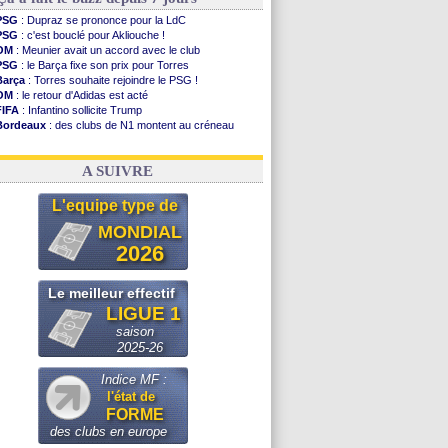
PSG
: Dupraz se prononce pour la LdC
PSG
: c'est bouclé pour Akliouche !
OM
: Meunier avait un accord avec le club
PSG
: le Barça fixe son prix pour Torres
Barça
: Torres souhaite rejoindre le PSG !
OM
: le retour d'Adidas est acté
FIFA
: Infantino sollicite Trump
Bordeaux
: des clubs de N1 montent au créneau
Argentine
: quand Medina recadre... sa mère
Real
: le démenti de Leipzig pour Diomandé
A SUIVRE
L'equipe type de
MONDIAL
2026
Le meilleur effectif
LIGUE 1
saison
2025-26
Indice MF :
l'état de
FORME
des clubs en europe