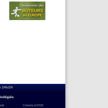
Classements des
BUTEURS
en EUROPE
o 24h/24
ivilégiés
ball
Cinema et DVD