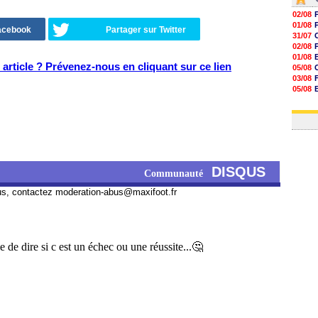
02/08
01/08
Facebook
Partager sur Twitter
31/07
02/08
01/08
article ? Prévenez-nous en cliquant sur ce lien
05/08
03/08
05/08
03/08
03/08
DISQUS
Communauté
us, contactez
moderation-abus@maxifoot.fr