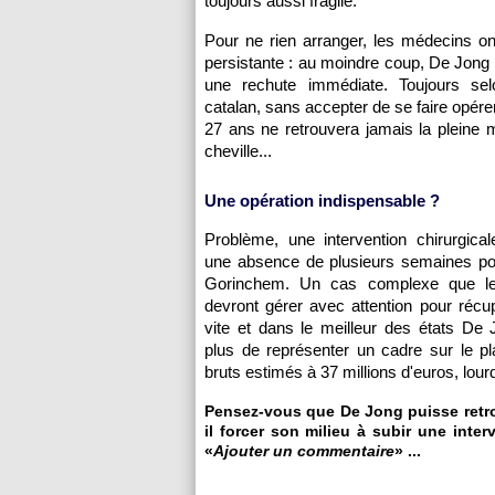
toujours aussi fragile.
Pour ne rien arranger, les médecins on
persistante : au moindre coup, De Jong p
une rechute immédiate. Toujours se
catalan, sans accepter de se faire opérer
27 ans ne retrouvera jamais la pleine
cheville...
Une opération indispensable ?
Problème, une intervention chirurgicale
une absence de plusieurs semaines pou
Gorinchem. Un cas complexe que le
devront gérer avec attention pour récu
vite et dans le meilleur des états De
plus de représenter un cadre sur le p
bruts estimés à 37 millions d'euros, lou
Pensez-vous que De Jong puisse retro
il forcer son milieu à subir une inte
«
Ajouter un commentaire
» ...