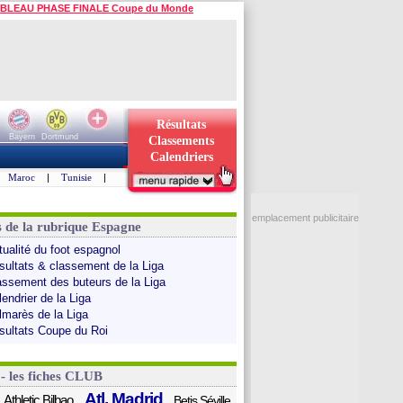
BLEAU PHASE FINALE Coupe du Monde
Résultats
Bayern
Dortmund
Classements
Calendriers
Maroc
|
Tunisie
|
emplacement publicitaire
s de la rubrique Espagne
tualité du foot espagnol
sultats & classement de la Liga
assement des buteurs de la Liga
endrier de la Liga
lmarès de la Liga
sultats Coupe du Roi
 - les fiches CLUB
Atl. Madrid
Athletic Bilbao
Betis Séville