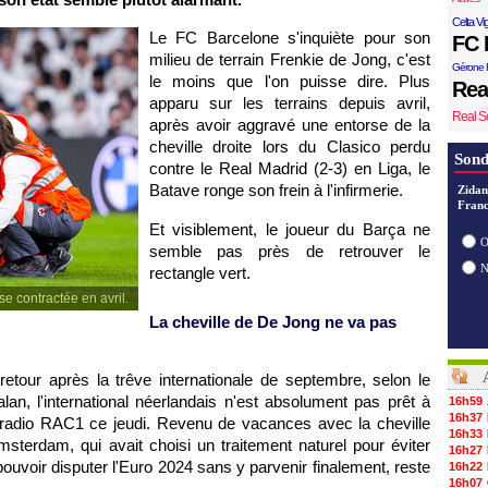
Celta Vi
Le FC Barcelone s'inquiète pour son
FC 
milieu de terrain Frenkie de Jong, c'est
Gérone 
le moins que l'on puisse dire. Plus
Rea
apparu sur les terrains depuis avril,
Real S
après avoir aggravé une entorse de la
cheville droite lors du Clasico perdu
Sond
contre le Real Madrid (2-3) en Liga, le
Batave ronge son frein à l'infirmerie.
Zidan
Franc
Et visiblement, le joueur du Barça ne
O
semble pas près de retrouver le
rectangle vert.
e contractée en avril.
La cheville de De Jong ne va pas
n retour après la trêve internationale de septembre, selon le
alan, l'international néerlandais n'est absolument pas prêt à
16h59
16h37
a radio RAC1 ce jeudi. Revenu de vacances avec la cheville
16h33
Amsterdam, qui avait choisi un traitement naturel pour éviter
16h27
pouvoir disputer l'Euro 2024 sans y parvenir finalement, reste
16h22
16h07