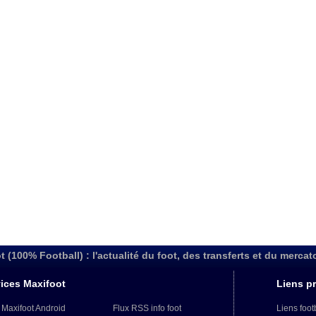
t (100% Football) : l'actualité du foot, des transferts et du mercat
ices Maxifoot
Liens pr
 Maxifoot Android
Flux RSS info foot
Liens foot