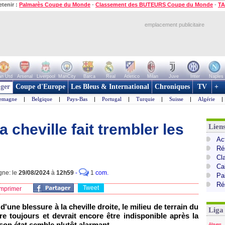
etenir :
Palmarès Coupe du Monde
-
Classement des BUTEURS Coupe du Monde
-
TA
emplacement publicitaire
n Utd
Arsenal
Liverpool
ManCity
Barca
Real
Atletico
Milan
Juve
Inter
Naples
ger
Coupe d'Europe
Les Bleus & International
Chroniques
TV
+
lemagne
|
Belgique
|
Pays-Bas
|
Portugal
|
Turquie
|
Suisse
|
Algérie
|
 cheville fait trembler les
Lien
Ac
Ré
Cl
Cal
gne: le
29/08/2024
à
12h59
-
1
com.
Pa
Ré
Tweet
mprimer
'une blessure à la cheville droite, le milieu de terrain du
Liga
e toujours et devrait encore être indisponible après la
 son état semble plutôt alarmant.
Alaves