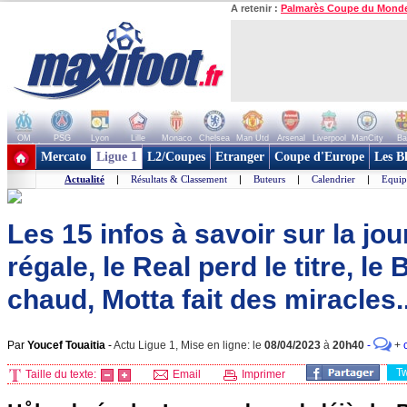
A retenir :
Palmarès Coupe du Mond
OM
PSG
Lyon
Lille
Monaco
Chelsea
Man Utd
Arsenal
Liverpool
ManCity
Ba
+ de clubs
Mercato
Ligue 1
L2/Coupes
Etranger
Coupe d'Europe
Les B
Actualité
|
Résultats & Classement
|
Buteurs
|
Calendrier
|
Equip
Les 15 infos à savoir sur la jo
régale, le Real perd le titre, le
chaud, Motta fait des miracles..
Par
Youcef Touaitia
-
Actu Ligue 1, Mise en ligne: le
08/04/2023
à
20h40
-
+
T
Taille du texte:
Email
Imprimer