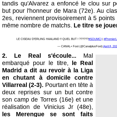
tandis qu'Alvarez a enfoncé le clou sur p
but pour l'honneur de Mara (72e). Au clas
2es, reviennent provisoirement à 5 point
même nombre de matchs.
Le titre se jou
LE CISEAU D'ERLING HAALAND !! QUEL BUT ! ????‍??
#SOUMCI
|
#Premier
— CANAL+ Foot (@CanalplusFoot)
April 8, 20
2. Le Real s'écoule...
Mal
embarqué pour le titre,
le Real
Madrid a dit au revoir à la Liga
en chutant à domicile contre
Villarreal (2-3).
Pourtant en tête à
deux reprises sur un but contre
son camp de Torres (16e) et une
réalisation de Vinicius Jr (48e),
les Merengue se sont faits