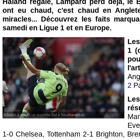
Håland régale, Lampard perd déjà, le
ont eu chaud, c'est chaud en Anglete
miracles... Découvrez les faits marq
samedi en Ligue 1 et en Europe.
Les
1 (
pou
l'a
An
2
Pa
Le
rés
Man
Håland a inscrit un superbe but à Southampton.
Eve
1-0 Chelsea, Tottenham 2-1 Brighton, Bre