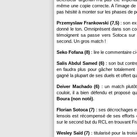
même une copie correcte. A l'image de s
pas hésité à monter sur les phases de 
Przemyslaw Frankowski (7,5)
: son ex
donné le ton. Omniprésent dans son cou
témoignent sa passe vers Sotoca sur l
second. Un gros match !
Seko Fofana (8)
: lire le commentaire c
Salis Abdul Samed (6)
: son but contre
en faudra plus pour gâcher totalement 
gagné la plupart de ses duels et offert q
Deiver Machado (6)
: un match plutôt
couloir, il a bien défendu et proposé 
Boura (non noté)
.
Florian Sotoca (7)
: ses décrochages et
lensois est récompensé de ses efforts e
sur le second but du RCL en trouvant F
Wesley Saïd (7)
: titularisé pour la tro