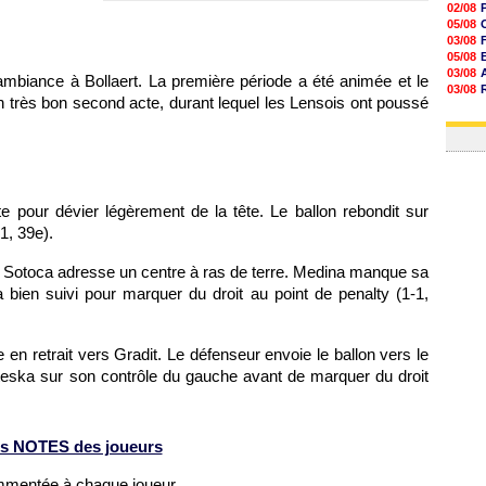
02/08
05/08
03/08
05/08
03/08
ambiance à Bollaert. La première période a été animée et le
03/08
n très bon second acte, durant lequel les Lensois ont poussé
06/08
03/08
e pour dévier légèrement de la tête. Le ballon rebondit sur
1, 39e).
i, Sotoca adresse un centre à ras de terre. Medina manque sa
bien suivi pour marquer du droit au point de penalty (1-1,
en retrait vers Gradit. Le défenseur envoie le ballon vers le
eteska sur son contrôle du gauche avant de marquer du droit
s NOTES des joueurs
ommentée à chaque joueur.