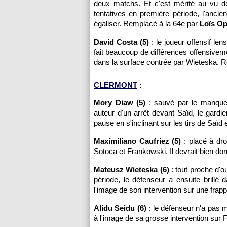
deux matchs. Et c'est mérité au vu d
tentatives en première période, l'ancie
égaliser. Remplacé à la 64e par
Loïs Op
David Costa (5)
: le joueur offensif len
fait beaucoup de différences offensivem
dans la surface contrée par Wieteska. 
CLERMONT
:
Mory Diaw (5)
: sauvé par le manque 
auteur d'un arrêt devant Saïd, le gard
pause en s'inclinant sur les tirs de Saïd 
Maximiliano Caufriez (5)
: placé à droi
Sotoca et Frankowski. Il devrait bien dorm
Mateusz Wieteska (6)
: tout proche d'o
période, le défenseur a ensuite brillé
l'image de son intervention sur une frap
Alidu Seidu (6)
: le défenseur n'a pas 
à l'image de sa grosse intervention sur F