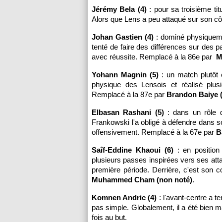
Jérémy Bela (4)
: pour sa troisième titu
Alors que Lens a peu attaqué sur son cô
Johan Gastien (4)
: dominé physiquemen
tenté de faire des différences sur des 
avec réussite. Remplacé à la 86e par
M
Yohann Magnin (5)
: un match plutôt c
physique des Lensois et réalisé plusi
Remplacé à la 87e par
Brandon Baiye 
Elbasan Rashani (5)
: dans un rôle d
Frankowski l'a obligé à défendre dans so
offensivement. Remplacé à la 67e par
B
Saîf-Eddine Khaoui (6)
: en position 
plusieurs passes inspirées vers ses atta
première période. Derrière, c'est son 
Muhammed Cham (non noté)
.
Komnen Andric (4)
: l'avant-centre a t
pas simple. Globalement, il a été bien ma
fois au but.