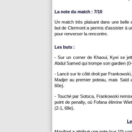
La note du match : 7/10
Un match très plaisant dans une belle 
but de Clermont a permis d'assister à u
pour renverser la rencontre.
Les buts :
- Sur un corner de Khaoui, Kyei se jett
Abdul Samed qui trompe son gardien (0-
- Lancé sur le côté droit par Frankowsk
Madjer au premier poteau, mais Saïd a 
60e).
- Touché par Sotoca, Frankowski remise 
point de penalty, où Fofana élimine Wi
(2-1, 68e).
Le
Maxifoot a attribué une note (sur 10) c