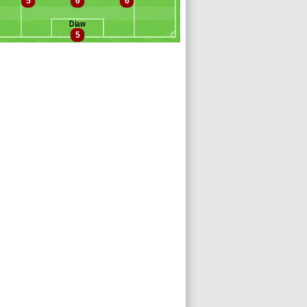
5
6
6
Muhammed Cham
allo
Diaw
llevinah
5