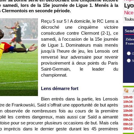
Lyo
e samedi, lors de la 15e journée de Ligue 1. Menés à la
es Clermontois en seconde période.
Nice
Toulo
Reçu 5 sur 5 ! A domicile, le RC Lens a
décroché une cinquième victoire
Sond
consécutive contre Clermont (2-1), ce
samedi, à l'occasion de la 15e journée
Zidan
Franc
de Ligue 1. Dominateurs mais menés
jusqu'à l'heure de jeu, les Lensois ont
O
renversé leur adversaire pour revenir
provisoirement à deux points du Paris
Saint-Germain, le leader du
championnat.
Lens démarre fort
10h49
Bien entrés dans la partie, les Lensois
10h34
re de Frankowski, Saïd s'offrait une opportunité de but après
10h16
on observée de nombreuses fois au cours de la première
10h00
09h48
plié les centres dangereux, mais aussi car Saïd a aimanté
09h25
ntoise pour se procurer plusieurs occasions de but. Mais cela
09h10
op imprécis dans le dernier geste durant les 45 premières
08h52
08/08