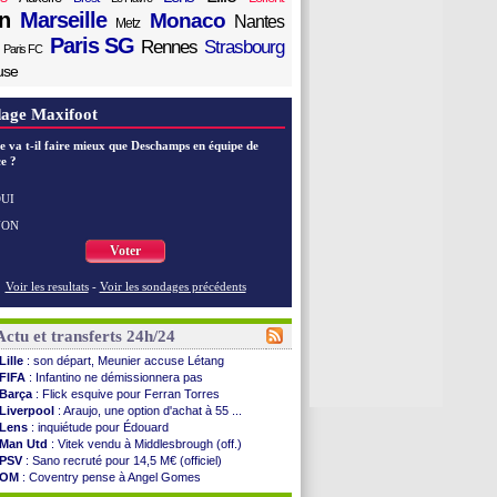
n
Marseille
Monaco
Nantes
Metz
Paris SG
Rennes
Strasbourg
Paris FC
use
age Maxifoot
e va t-il faire mieux que Deschamps en équipe de
e ?
UI
NON
Voter
Voir les resultats
-
Voir les sondages précédents
Actu et transferts 24h/24
Lille
: son départ, Meunier accuse Létang
FIFA
: Infantino ne démissionnera pas
Barça
: Flick esquive pour Ferran Torres
Liverpool
: Araujo, une option d'achat à 55 ...
Lens
: inquiétude pour Édouard
Man Utd
: Vitek vendu à Middlesbrough (off.)
PSV
: Sano recruté pour 14,5 M€ (officiel)
OM
: Coventry pense à Angel Gomes
PSG
: Rafel Pol satisfait des progrès