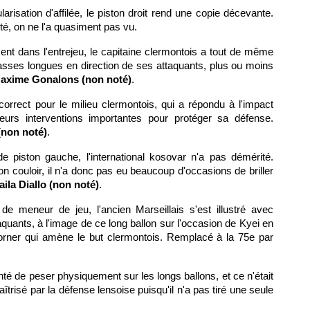
larisation d'affilée, le piston droit rend une copie décevante.
té, on ne l'a quasiment pas vu.
t dans l'entrejeu, le capitaine clermontois a tout de même
passes longues en direction de ses attaquants, plus ou moins
axime Gonalons (non noté)
.
orrect pour le milieu clermontois, qui a répondu à l'impact
eurs interventions importantes pour protéger sa défense.
(non noté)
.
e piston gauche, l'international kosovar n'a pas démérité.
n couloir, il n'a donc pas eu beaucoup d'occasions de briller
aila Diallo (non noté)
.
de meneur de jeu, l'ancien Marseillais s'est illustré avec
quants, à l'image de ce long ballon sur l'occasion de Kyei en
corner qui amène le but clermontois. Remplacé à la 75e par
enté de peser physiquement sur les longs ballons, et ce n'était
îtrisé par la défense lensoise puisqu'il n'a pas tiré une seule