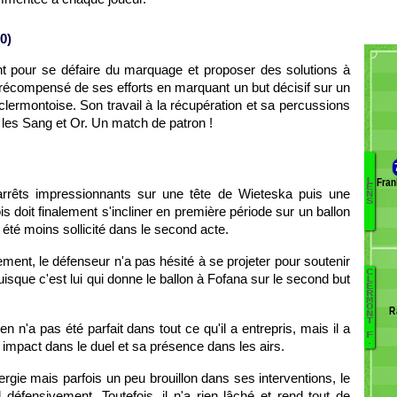
0)
nt pour se défaire du marquage et proposer des solutions à
t récompensé de ses efforts en marquant un but décisif sur un
ermontoise. Son travail à la récupération et sa percussions
r les Sang et Or. Un match de patron !
Fran
L
Le
E
rrêts impressionnants sur une tête de Wieteska puis une
N
S
P
ois doit finalement s'incliner en première période sur un ballon
Fo
a été moins sollicité dans le second acte.
Ba
ement, le défenseur n'a pas hésité à se projeter pour soutenir
B
C
isque c'est lui qui donne le ballon à Fofana sur le second but
L
O
E
R
M
M
C
O
R
N
Ci
O
T
hien n'a pas été parfait dans tout ce qu'il a entrepris, mais il a
Dj
F
.
n impact dans le duel et sa présence dans les airs.
Og
G
rgie mais parfois un peu brouillon dans ses interventions, le
Ba
 défensivement. Toutefois, il n'a rien lâché et rend tout de