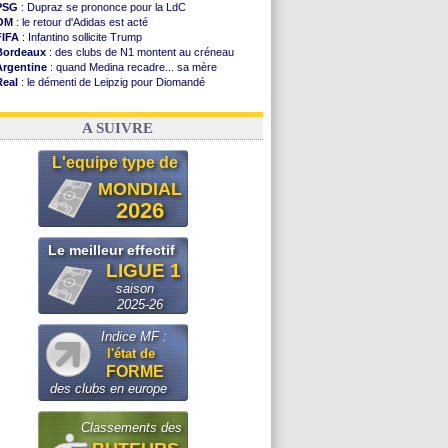
PSG
: Dupraz se prononce pour la LdC
OM
: le retour d'Adidas est acté
FIFA
: Infantino sollicite Trump
Bordeaux
: des clubs de N1 montent au créneau
Argentine
: quand Medina recadre... sa mère
Real
: le démenti de Leipzig pour Diomandé
OM
: le club prêt à libérer Kondogbia ?
OM
: Paixão attire un 2e club anglais
A SUIVRE
L'equipe type de
MONDIAL
2026
Le meilleur effectif
LIGUE 1
saison
2025-26
Indice MF :
l'état de
FORME
des clubs en europe
Classements des