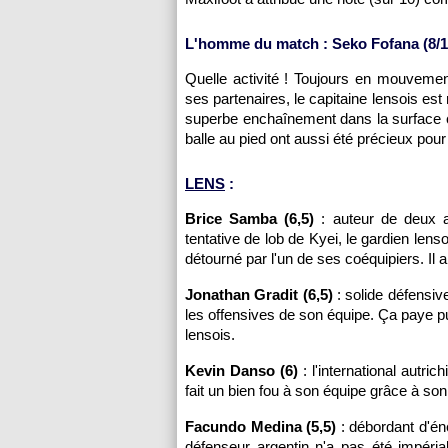
L'homme du match : Seko Fofana (8/1
Quelle activité ! Toujours en mouveme
ses partenaires, le capitaine lensois es
superbe enchaînement dans la surface cl
balle au pied ont aussi été précieux pou
LENS
:
Brice Samba (6,5)
: auteur de deux a
tentative de lob de Kyei, le gardien lens
détourné par l'un de ses coéquipiers. Il 
Jonathan Gradit (6,5)
: solide défensiv
les offensives de son équipe. Ça paye pu
lensois.
Kevin Danso (6)
: l'international autric
fait un bien fou à son équipe grâce à so
Facundo Medina (5,5)
: débordant d'éne
défenseur argentin n'a pas été impérial