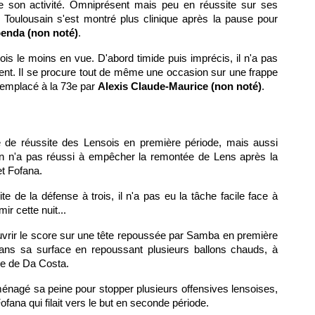
e son activité. Omniprésent mais peu en réussite sur ses
n Toulousain s'est montré plus clinique après la pause pour
enda (non noté)
.
sois le moins en vue. D'abord timide puis imprécis, il n'a pas
ent. Il se procure tout de même une occasion sur une frappe
Remplacé à la 73e par
Alexis Claude-Maurice (non noté)
.
de réussite des Lensois en première période, mais aussi
ien n'a pas réussi à empêcher la remontée de Lens après la
et Fofana.
te de la défense à trois, il n'a pas eu la tâche facile face à
ir cette nuit...
uvrir le score sur une tête repoussée par Samba en première
 dans sa surface en repoussant plusieurs ballons chauds, à
pe de Da Costa.
ménagé sa peine pour stopper plusieurs offensives lensoises,
ofana qui filait vers le but en seconde période.