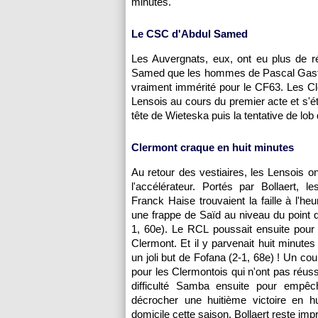
minutes.
Le CSC d'Abdul Samed
Les Auvergnats, eux, ont eu plus de r
Samed que les hommes de Pascal Gastien
vraiment immérité pour le CF63. Les Cl
Lensois au cours du premier acte et s'éta
tête de Wieteska puis la tentative de l
Clermont craque en huit minutes
Au retour des vestiaires, les Lensois o
l'accélérateur. Portés par Bollaert, l
Franck Haise trouvaient la faille à l'he
une frappe de Saïd au niveau du point d
1, 60e). Le RCL poussait ensuite pour 
Clermont. Et il y parvenait huit minutes
un joli but de Fofana (2-1, 68e) ! Un c
pour les Clermontois qui n'ont pas réuss
difficulté Samba ensuite pour empê
décrocher une huitième victoire en h
domicile cette saison. Bollaert reste imp