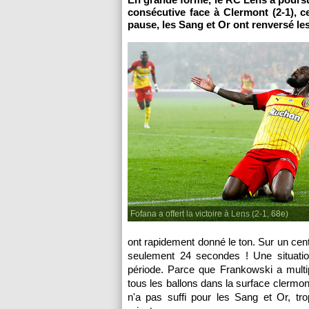
consécutive face à Clermont (2-1), c
pause, les Sang et Or ont renversé l
Fofana a offert la victoire à Lens (2-1, 68e)
ont rapidement donné le ton. Sur un cent
seulement 24 secondes ! Une situati
période. Parce que Frankowski a multi
tous les ballons dans la surface clermo
n'a pas suffi pour les Sang et Or, tr