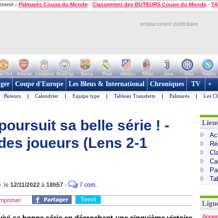
etenir :
Palmarès Coupe du Monde
-
Classement des BUTEURS Coupe du Monde
-
TA
emplacement publicitaire
n Utd
Arsenal
Liverpool
ManCity
Barca
Real
Atletico
Milan
Juve
Inter
Naples
ger
Coupe d'Europe
Les Bleus & International
Chroniques
TV
+
Buteurs
|
Calendrier
|
Equipe type
|
Tableau Transferts
|
Palmarès
|
Les Cl
oursuit sa belle série ! -
Lien
Act
des joueurs (Lens 2-1
Ré
Cl
Ca
Pa
Ta
: le
12/11/2022
à
18h57
-
7
com.
Tweet
mprimer
Ligu
Anger
ivi sa bonne série en décrochant une cinquième victoire