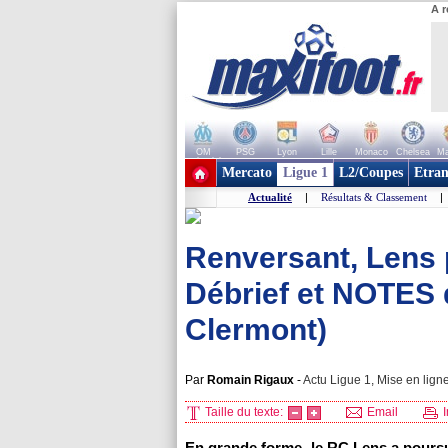
A r
OM
PSG
Lyon
Lille
Monaco
Chelsea
Ma
+ de clubs
Mercato
Ligue 1
L2/Coupes
Etran
Actualité
|
Résultats & Classement
|
Renversant, Lens p
Débrief et NOTES 
Clermont)
Par
Romain Rigaux
-
Actu Ligue 1, Mise en ligne
Taille du texte:
Email
I
En grande forme, le RC Lens a poursu