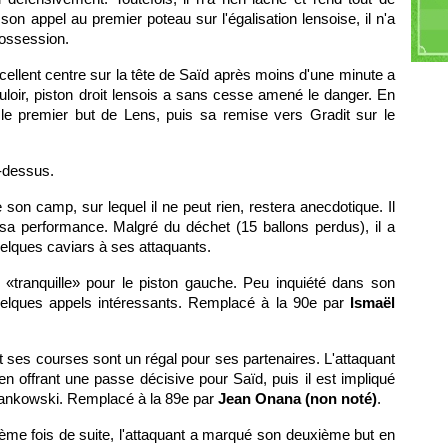
on appel au premier poteau sur l'égalisation lensoise, il n'a
Di
possession.
A
cellent centre sur la tête de Saïd après moins d'une minute a
loir, piston droit lensois a sans cesse amené le danger. En
e premier but de Lens, puis sa remise vers Gradit sur le
i-dessus.
 son camp, sur lequel il ne peut rien, restera anecdotique. Il
sa performance. Malgré du déchet (15 ballons perdus), il a
uelques caviars à ses attaquants.
 «tranquille» pour le piston gauche. Peu inquiété dans son
quelques appels intéressants. Remplacé à la 90e par
Ismaël
 ses courses sont un régal pour ses partenaires. L'attaquant
n offrant une passe décisive pour Saïd, puis il est impliqué
rankowski. Remplacé à la 89e par
Jean Onana (non noté)
.
isième fois de suite, l'attaquant a marqué son deuxième but en