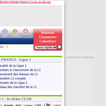
BLEAU PHASE FINALE Coupe du Monde
Résultats
Bayern
Dortmund
Classements
Calendriers
ubs
|
emplacement publicitaire
s FRANCE - Ligue 1
ualité de la Ligue 1
sultats & classement de la L1
assement des buteurs de L1
lendrier L1 complet
lmarès de la Ligue 1
bleau des transfert de la L1
e 1 - les fiches CLUB
Lille
Lens
s
Auxerre
Lorient
Brest
Le Havre