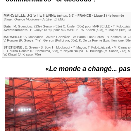
MARSEILLE
3-1
ST ETIENNE
(mi-tps: 1-1)
- FRANCE - Ligue 1 / 4e journée
Stade : Orange Vlodrome - Arbitre : B. Millot
Buts
:
M. Guendouzi
(23e)
Gerson
(51e)
C. Ünder
(68e) pour
MARSEILLE
-
T. Kolodziej
Avertissements
:
P. Gueye
(87e)
, pour
MARSEILLE
-
W. Khazri
(42e)
,
Y. Maçon
(49e)
,
M
MARSEILLE
:
S. Mandanda
-
Álvaro González
-
W. Saliba
,
Luan Peres
-
B. Kamara
,
M. G
V. Rongier
(
P. Gueye
, 74e)
,
Gerson
(
Pol Lirola
, 85e)
,
K. De La Fuente
(
Luis Henrique
, 56e
ST ETIENNE
:
E. Green
-
S. Sow
,
H. Moukoudi
-
Y. Maçon
,
T. Kolodziejczak
-
M. Camara
L. Gourna-Douath
(
R. Hamouma
, 58e)
,
Y. Neyou Noupa
-
D. Bouanga
(
M. Saban
, 71e)
,
A.
W. Khazri
(
J. Krasso
, 70e)
«
Le monde a changé... pa