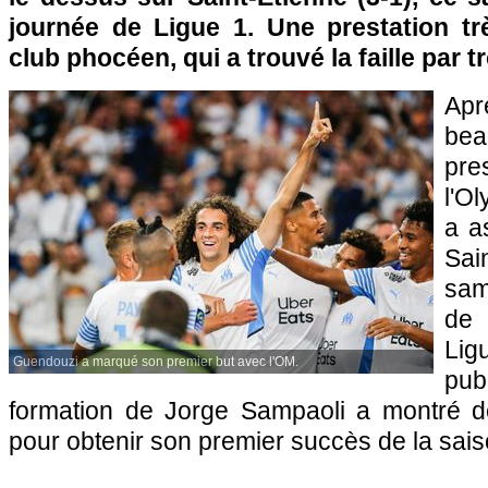
journée de Ligue 1. Une prestation t
club phocéen, qui a trouvé la faille par t
Apr
bea
pr
l'O
a a
Sai
sam
de
Lig
Guendouzi a marqué son premier but avec l'OM.
pu
formation de Jorge Sampaoli a montré d
pour obtenir son premier succès de la sais