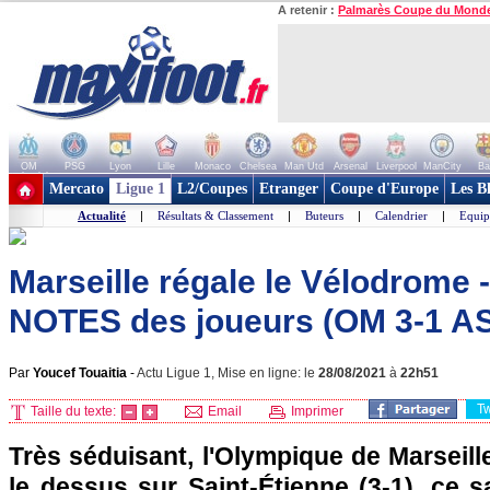
A retenir :
Palmarès Coupe du Mond
OM
PSG
Lyon
Lille
Monaco
Chelsea
Man Utd
Arsenal
Liverpool
ManCity
Ba
+ de clubs
Mercato
Ligue 1
L2/Coupes
Etranger
Coupe d'Europe
Les B
Actualité
|
Résultats & Classement
|
Buteurs
|
Calendrier
|
Equip
Marseille régale le Vélodrome -
NOTES des joueurs (OM 3-1 A
Par
Youcef Touaitia
-
Actu Ligue 1, Mise en ligne: le
28/08/2021
à
22h51
T
Taille du texte:
Email
Imprimer
Très séduisant, l'Olympique de Marseill
le dessus sur Saint-Étienne (3-1), ce s