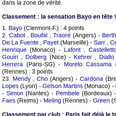
dans la zone de vérité.
Classement : la sensation Bayo en tête 
1.
Bayo
(Clermont-F.) : 4 points
2.
Cabot
,
Boufal
,
Traoré
(Angers) -
Bert
De La Fuente
,
Payet
(Marseille) -
Sarr
,
C
Henrique
(Monaco) -
Lafont
,
Castellett
Gouiri
,
Dolberg
(Nice) -
Kehrer
,
Diallo
Herrera
(Paris-SG) -
Moreto Cassama
(
(Rennes) : 3 points
23.
Mendy
,
Cho
(Angers) -
Cardona
(Bre
Lopes
(Lyon) -
Gelson Martins
(Monaco) -
-
Simon
(Nantes) -
Pembele
(Bordeaux) 
Faes
(Reims) -
Meling
(Rennes) -
Green
(S
Classement par club : Paris fait déjà le t