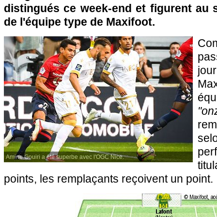
distingués ce week-end et figurent au s
de l'équipe type de Maxifoot.
Com
pas
jou
Max
équ
"on
rem
s
pe
Amine Gouiri a été superbe avec l'OGC Nice.
titu
points, les remplaçants reçoivent un point.