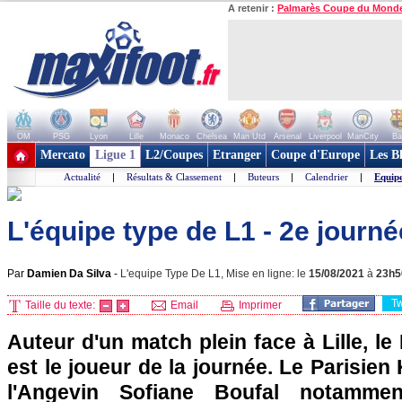
A retenir :
Palmarès Coupe du Mond
OM
PSG
Lyon
Lille
Monaco
Chelsea
Man Utd
Arsenal
Liverpool
ManCity
Ba
+ de clubs
Mercato
Ligue 1
L2/Coupes
Etranger
Coupe d'Europe
Les B
Actualité
|
Résultats & Classement
|
Buteurs
|
Calendrier
|
Equip
L'équipe type de L1 - 2e journé
Par
Damien Da Silva
-
L'equipe Type De L1, Mise en ligne: le
15/08/2021
à
23h5
T
Taille du texte:
Email
Imprimer
Auteur d'un match plein face à Lille, le
est le joueur de la journée. Le Parisien
l'Angevin Sofiane Boufal notamme