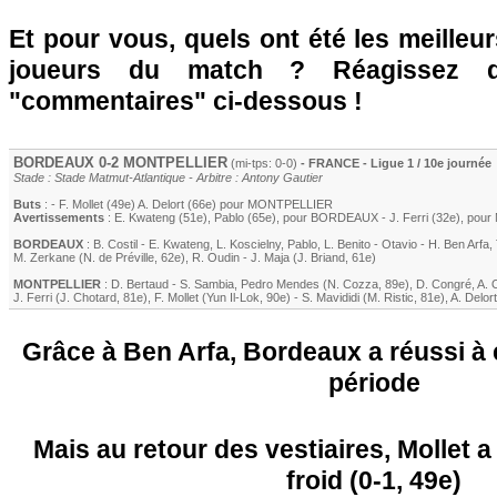
Et pour vous, quels ont été les meilleu
joueurs du match ? Réagissez 
"commentaires" ci-dessous !
BORDEAUX
0-2
MONTPELLIER
(mi-tps: 0-0)
- FRANCE - Ligue 1 / 10e journée
Stade : Stade Matmut-Atlantique - Arbitre : Antony Gautier
Buts
: -
F. Mollet
(49e)
A. Delort
(66e) pour
MONTPELLIER
Avertissements
:
E. Kwateng
(51e)
,
Pablo
(65e)
, pour
BORDEAUX
-
J. Ferri
(32e)
, pour
BORDEAUX
:
B. Costil
-
E. Kwateng
,
L. Koscielny
,
Pablo
,
L. Benito
-
Otavio
-
H. Ben Arfa
,
M. Zerkane
(
N. de Préville
, 62e)
,
R. Oudin
-
J. Maja
(
J. Briand
, 61e)
MONTPELLIER
:
D. Bertaud
-
S. Sambia
,
Pedro Mendes
(
N. Cozza
, 89e)
,
D. Congré
,
A. 
J. Ferri
(
J. Chotard
, 81e)
,
F. Mollet
(
Yun Il-Lok
, 90e)
-
S. Mavididi
(
M. Ristic
, 81e)
,
A. Delort
Grâce à Ben Arfa, Bordeaux a réussi à 
période
Mais au retour des vestiaires, Mollet a
froid (0-1, 49e)