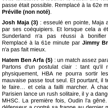
passe était possible. Remplacé à la 62e 
Préville (non noté)
.
Josh Maja (3)
: esseulé en pointe, Maja 
par ses coéquipiers. Et lorsque cela a ét
Sunderland n'a pas réussi à bonifier
Remplacé à la 61e minute par
Jimmy Br
n'a pas fait mieux.
Hatem Ben Arfa (5)
: un match assez para
Partons d'un postulat clair : tant qu'i
physiquement, HBA ne pourra sortir les
mauvaise passe tout seul. Et pourtant, i
le faire… et cela a failli marcher. À cha
Parisien lance un rush solitaire, il y a dan
MHSC. La première fois, Oudin l'a gêné.
défenseur a contré sa frappe au dernier m