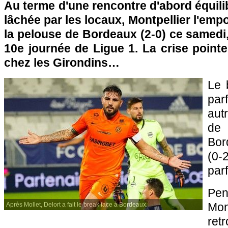
Au terme d'une rencontre d'abord équili
lâchée par les locaux, Montpellier l'emp
la pelouse de Bordeaux (2-0) ce samedi,
10e journée de Ligue 1. La crise point
chez les Girondins…
Le 
par
aut
de
Bor
(0
par
Pe
Mon
Après Mollet, Delort a fait le break face à Bordeaux.
ret