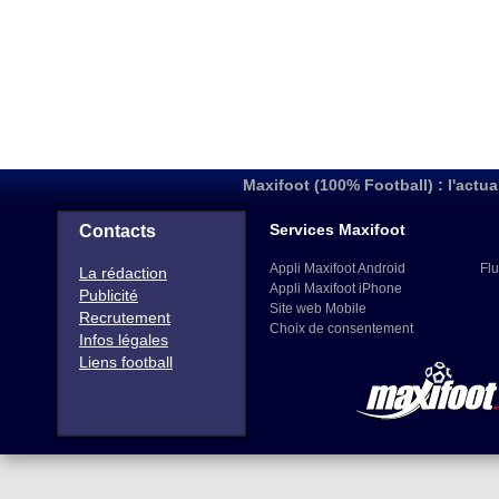
Maxifoot (100% Football) : l'actua
Services Maxifoot
Contacts
Appli Maxifoot Android
Flu
La rédaction
Appli Maxifoot iPhone
Publicité
Site web Mobile
Recrutement
Choix de consentement
Infos légales
Liens football