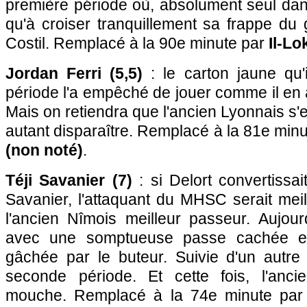
première période où, absolument seul dans 
qu'à croiser tranquillement sa frappe du
Costil. Remplacé à la 90e minute par
Il-Lo
Jordan Ferri (5,5)
: le carton jaune qu'
période l'a empêché de jouer comme il en a
Mais on retiendra que l'ancien Lyonnais s'
autant disparaître. Remplacé à la 81e min
(non noté)
.
Téji Savanier (7)
: si Delort convertissai
Savanier, l'attaquant du MHSC serait meil
l'ancien Nîmois meilleur passeur. Aujour
avec une somptueuse passe cachée en
gâchée par le buteur. Suivie d'un autre 
seconde période. Et cette fois, l'anci
mouche. Remplacé à la 74e minute pa