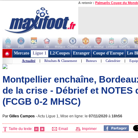
A retenir :
Palmarès Coupe du Mond
OM
PSG
Lyon
Lille
Monaco
Chelsea
Man Utd
Arsenal
Liverpool
ManCity
Ba
+ de clubs
Mercato
Ligue 1
L2/Coupes
Etranger
Coupe d'Europe
Les B
Actualité
|
Résultats & Classement
|
Buteurs
|
Calendrier
|
Equip
Montpellier enchaîne, Bordeau
de la crise - Débrief et NOTES
(FCGB 0-2 MHSC)
Par
Gilles Campos
-
Actu Ligue 1, Mise en ligne: le
07/11/2020
à
18h56
Taille du texte:
Email
Imprimer