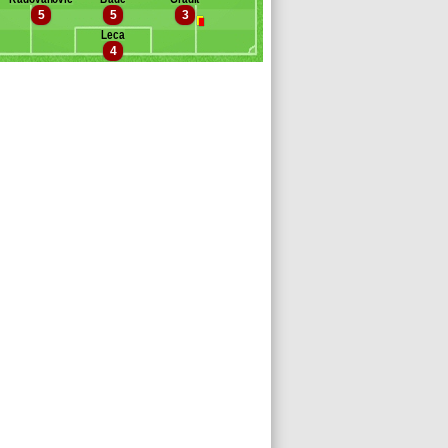
auricio
5
5
3
ichelin
Leca
alimuendo
4