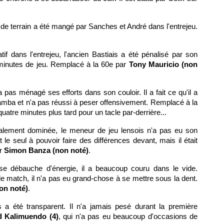
u de terrain a été mangé par Sanches et André dans l'entrejeu.
if dans l'entrejeu, l'ancien Bastiais a été pénalisé par son
minutes de jeu. Remplacé à la 60e par
Tony Mauricio (non
'a pas ménagé ses efforts dans son couloir. Il a fait ce qu'il a
amba et n'a pas réussi à peser offensivement. Remplacé à la
quatre minutes plus tard pour un tacle par-derrière...
alement dominée, le meneur de jeu lensois n'a pas eu son
it le seul à pouvoir faire des différences devant, mais il était
ar
Simon Banza (non noté)
.
e débauche d'énergie, il a beaucoup couru dans le vide.
e match, il n'a pas eu grand-chose à se mettre sous la dent.
on noté)
.
is a été transparent. Il n'a jamais pesé durant la première
 Kalimuendo (4)
, qui n'a pas eu beaucoup d'occasions de