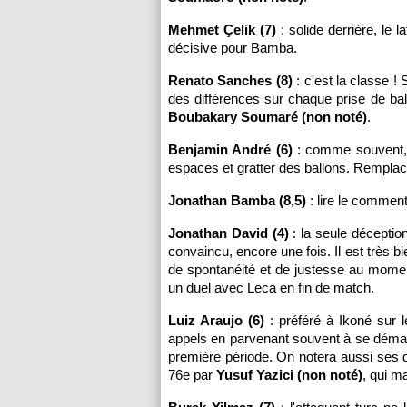
Mehmet Çelik (7)
: solide derrière, le 
décisive pour Bamba.
Renato Sanches (8)
: c'est la classe !
des différences sur chaque prise de bal
Boubakary Soumaré (non noté)
.
Benjamin André (6)
: comme souvent, l
espaces et gratter des ballons. Remplac
Jonathan Bamba (8,5)
: lire le comment
Jonathan David (4)
: la seule déceptio
convaincu, encore une fois. Il est très 
de spontanéité et de justesse au moment
un duel avec Leca en fin de match.
Luiz Araujo (6)
: préféré à Ikoné sur le
appels en parvenant souvent à se démarq
première période. On notera aussi ses 
76e par
Yusuf Yazici (non noté)
, qui ma