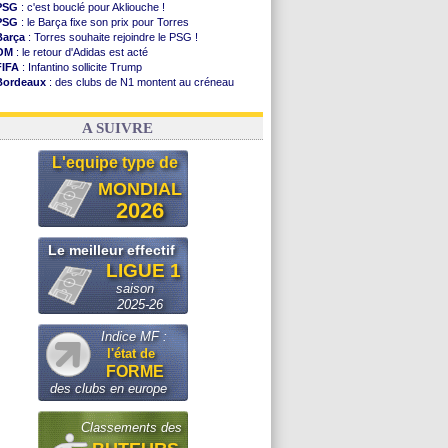
PSG
: c'est bouclé pour Akliouche !
PSG
: le Barça fixe son prix pour Torres
Barça
: Torres souhaite rejoindre le PSG !
OM
: le retour d'Adidas est acté
FIFA
: Infantino sollicite Trump
Bordeaux
: des clubs de N1 montent au créneau
Argentine
: quand Medina recadre... sa mère
Real
: le démenti de Leipzig pour Diomandé
A SUIVRE
L'equipe type de
MONDIAL
2026
Le meilleur effectif
LIGUE 1
saison
2025-26
Indice MF :
l'état de
FORME
des clubs en europe
Classements des