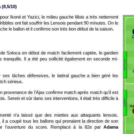
(8,5/10)
ur Ikoné et Yazici, le milieu gauche lillois a très nettement
ibbles ont fait souffrir les Lensois pendant 90 minutes. On le
che le ballon et il confirme son très bon début de la saison.
Ç
de Sotoca en début de match facilement captée, le gardien
s tranquille. Il a été peu sollicité également en seconde mi-
L
I
C
L
L
Ik
E
M
 ses tâches défensives, le latéral gauche a bien géré les
Pi
tch sérieux.
S
S
en provenance de l'Ajax confirme match après match qu'il est
W
. Serein et sûr dans ses interventions, il était très difficile à
L
B
E
Ya
N
Ha
S
Ba
Xe
Bo
menté n'a laissé que des miettes aux attaquants lensois.
B
 il a coupé tous les ballons qui prenaient la direction de son
Di
 sur l'ouverture du score. Remplacé à la 82e par
Adama
W