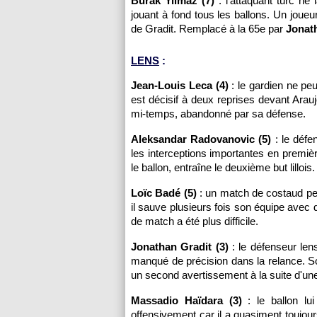
Burak Yilmaz (7)
: l'attaquant turc n
jouant à fond tous les ballons. Un joueur
de Gradit. Remplacé à la 65e par
Jonath
LENS
:
Jean-Louis Leca (4)
: le gardien ne pe
est décisif à deux reprises devant Arauj
mi-temps, abandonné par sa défense.
Aleksandar Radovanovic (5)
: le défe
les interceptions importantes en premiè
le ballon, entraîne le deuxième but lillois.
Loïc Badé (5)
: un match de costaud pen
il sauve plusieurs fois son équipe avec
de match a été plus difficile.
Jonathan Gradit (3)
: le défenseur lens
manqué de précision dans la relance. S
un second avertissement à la suite d'une
Massadio Haïdara (3)
: le ballon lu
offensivement car il a quasiment toujour