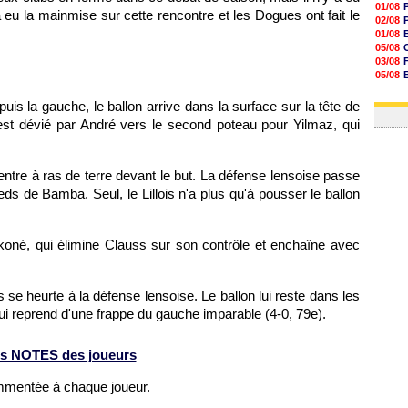
01/08
 a eu la mainmise sur cette rencontre et les Dogues ont fait le
02/08
01/08
05/08
03/08
05/08
03/08
03/08
uis la gauche, le ballon arrive dans la surface sur la tête de
 est dévié par André vers le second poteau pour Yilmaz, qui
 centre à ras de terre devant le but. La défense lensoise passe
ieds de Bamba. Seul, le Lillois n'a plus qu'à pousser le ballon
oné, qui élimine Clauss sur son contrôle et enchaîne avec
se heurte à la défense lensoise. Le ballon lui reste dans les
, qui reprend d'une frappe du gauche imparable (4-0, 79e).
s NOTES des joueurs
ommentée à chaque joueur.