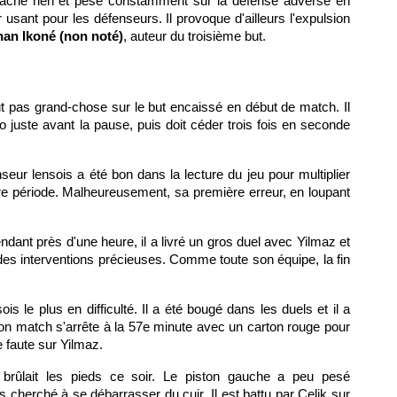
e lâche rien et pèse constamment sur la défense adverse en
 usant pour les défenseurs. Il provoque d'ailleurs l'expulsion
an Ikoné (non noté)
, auteur du troisième but.
ut pas grand-chose sur le but encaissé en début de match. Il
o juste avant la pause, puis doit céder trois fois en seconde
nseur lensois a été bon dans la lecture du jeu pour multiplier
re période. Malheureusement, sa première erreur, en loupant
dant près d'une heure, il a livré un gros duel avec Yilmaz et
 des interventions précieuses. Comme toute son équipe, la fin
ois le plus en difficulté. Il a été bougé dans les duels et il a
on match s'arrête à la 57e minute avec un carton rouge pour
 faute sur Yilmaz.
i brûlait les pieds ce soir. Le piston gauche a peu pesé
s cherché à se débarrasser du cuir. Il est battu par Celik sur