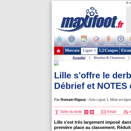
A r
OM
PSG
Lyon
Lille
Monaco
Chelsea
Ma
+ de clubs
Mercato
Ligue 1
L2/Coupes
Etran
Actualité
|
Résultats & Classement
|
Lille s'offre le der
Débrief et NOTES d
Par
Romain Rigaux
-
Actu Ligue 1, Mise en ligne
Taille du texte:
Email
I
Lille s'est très largement imposé dan
première place au classement. Réduits