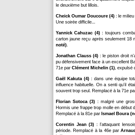
le deuxième but lillois.
Cheick Oumar Doucoure (4)
: le milie
Une soirée difficile...
Yannick Cahuzac (4)
: toujours combat
carton jaune reçu après seulement 18 
noté)
.
Jonathan Clauss (4)
: le piston droit n
pu défensivement face à un excellent B
71e par
Clément Michelin (1)
, expulsé 
Gaël Kakuta (4)
: dans une équipe tot
influence habituelle. On a senti qu'il éta
souvent trop seul. Remplacé à la 71e p
Florian Sotoca (3)
: malgré une gross
Hormis une frappe trop molle en début d
Remplacé à la 81e par
Ismael Boura (n
Corentin Jean (3)
: l'attaquant lenso
période. Remplacé à la 46e par
Arnaud