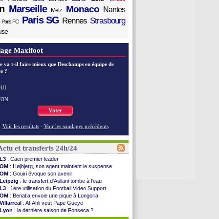
n
Marseille
Monaco
Nantes
Metz
Paris SG
Rennes
Strasbourg
Paris FC
use
age Maxifoot
e va t-il faire mieux que Deschamps en équipe de
e ?
UI
NON
Voter
Voir les resultats
-
Voir les sondages précédents
Actu et transferts 24h/24
L3
: Caen premier leader
OM
: Højbjerg, son agent maintient le suspense
OM
: Gouiri évoque son avenir
Leipzig
: le transfert d'Asllani tombe à l'eau
L3
: 1ère utilisation du Football Video Support
OM
: Benatia envoie une pique à Longoria
Villarreal
: Al-Ahli veut Pape Gueye
Lyon
: la dernière saison de Fonseca ?
OM
: un nouveau prétendant pour Højbjerg