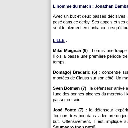
L'homme du match : Jonathan Bamba 
Avec un but et deux passes décisives, po
pesé dans ce derby. Ses appels et ses dr
sent totalement en confiance lorsqu'il tou
LILLE
:
Mike Maignan (6)
: hormis une frappe 
lillois a passé une première période trè
temps.
Domagoj Bradaric (6)
: concentré sur
montées de Clauss sur son côté. Un ma
Sven Botman (7)
: le défenseur arrivé 
l'une des bonnes pioches du mercato lillois
passer ce soir.
José Fonte (7)
: le défenseur expéri
Toujours très bon dans la lecture du jeu,
but. Offensivement, il est impliqué
Soumaoro (non noté)
.