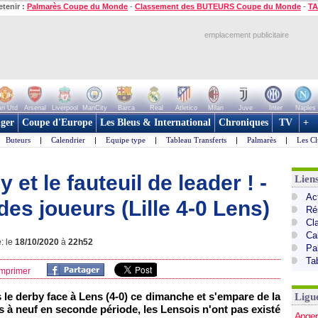
etenir :
Palmarès Coupe du Monde
-
Classement des BUTEURS Coupe du Monde
-
TA
emplacement publicitaire
n Utd
Arsenal
Liverpool
ManCity
Barca
Real
Atletico
Milan
Juve
Inter
Naples
ger
Coupe d'Europe
Les Bleus & International
Chroniques
TV
+
Buteurs
|
Calendrier
|
Equipe type
|
Tableau Transferts
|
Palmarès
|
Les Cl
by et le fauteuil de leader ! -
Lien
Act
es joueurs (Lille 4-0 Lens)
Ré
Cl
Ca
: le
18/10/2020
à
22h52
Pa
Ta
mprimer
s le derby face à Lens (4-0) ce dimanche et s'empare de la
Ligu
 à neuf en seconde période, les Lensois n'ont pas existé
Anger