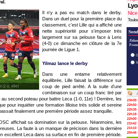
al.
Lyo
Il n'y a pas eu match dans le derby.
Nice
Dans un duel pour la première place du
Toulo
classement, c'est Lille qui a affiché une
nette supériorité pour s'imposer très
Sond
largement sur sa pelouse face à Lens
Zidan
(4-0) ce dimanche en clôture de la 7e
Franc
journée de Ligue 1.
O
Yilmaz lance le derby
Dans une entame relativement
équilibrée, Lille faisait la différence sur
coup de pied arrêté. A la suite d'une
t (2-0, 48e)
combinaison sur un coup franc tiré par
 au second poteau pour battre Leca (1-0, 11e) ! Derrière, les
23h09
 pour inquiéter une formation lilloise très solide et sereine
22h50
22h35
ssait finalement une première période assez tranquille.
22h18
22h00
LOSC affichait sa domination sur la pelouse. Néanmoins, les
21h42
mbreuses. La faute à un manque de précision dans la dernière
21h10
20h46
un excellent Leca dans sa surface en fin de première période.
20h30