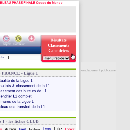
BLEAU PHASE FINALE Coupe du Monde
Résultats
Bayern
Dortmund
Classements
Calendriers
ubs
|
emplacement publicitaire
s FRANCE - Ligue 1
ualité de la Ligue 1
sultats & classement de la L1
assement des buteurs de L1
lendrier L1 complet
lmarès de la Ligue 1
bleau des transfert de la L1
e 1 - les fiches CLUB
Lille
Lens
s
Auxerre
Lorient
Brest
Le Havre