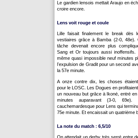
Le gardien lensois mettait Araujo en éc
croire encore.
Lens voit rouge et coule
Lille faisait finalement le break dès 
vestiaires grâce à Bamba (2-0, 48e). C
tâche devenait encore plus compliq
Sang et Or toujours aussi inoffensifs. 
même quasi impossible neuf minutes pl
l'expulsion de Gradit pour un second av
la 57e minute.
A onze contre dix, les choses étaient
pour le LOSC. Les Dogues en profitaient 
un nouveau but grâce à Ikoné, entré en
minutes auparavant (3-0, 69e).
cauchemardesque pour Lens qui terminait
75e minute. Et encaissait un quatrième b
La note du match : 6,5/10
On attendait un derby très serré entre 