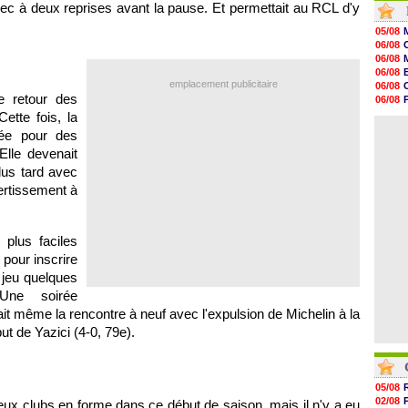
hec à deux reprises avant la pause. Et permettait au RCL d'y
20h01
19h18
05/08
19h09
06/08
18h48
06/08
18h37
06/08
18h29
emplacement publicitaire
06/08
17h58
le retour des
06/08
17h46
06/08
ette fois, la
17h32
06/08
uée pour des
17h16
16h59
Elle devenait
16h37
us tard avec
16h33
ertissement à
16h27
16h22
 plus faciles
pour inscrire
 jeu quelques
 Une soirée
 même la rencontre à neuf avec l'expulsion de Michelin à la
ut de Yazici (4-0, 79e).
05/08
02/08
deux clubs en forme dans ce début de saison, mais il n'y a eu