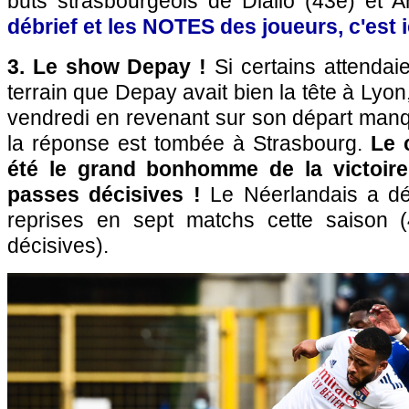
buts strasbourgeois de Diallo (43e) et 
débrief et les NOTES des joueurs, c'est ic
3. Le show Depay !
Si certains attendai
terrain que Depay avait bien la tête à Lyon
vendredi en revenant sur son départ man
la réponse est tombée à Strasbourg.
Le 
été le grand bonhomme de la victoire
passes déci
sives !
Le Néerlandais a déj
reprises en sept matchs cette saison 
décisives).