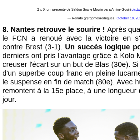
2 x 0, um presente de Saïdou Sow e Moulin para Amine Gouiri
pic.t
— Renato (@rgomesrodrigues)
October 18, 20
8. Nantes retrouve le sourire !
Après quat
le FCN a renoué avec la victoire en s'
contre Brest (3-1).
Un succès logique po
derniers ont pris l'avantage grâce à Kolo 
creuser l'écart sur un but de Blas (30e). Si 
d'un superbe coup franc en pleine lucarn
le suspense en fin de match (80e). Avec hu
remontent à la 15e place, à une longueur 
jour.