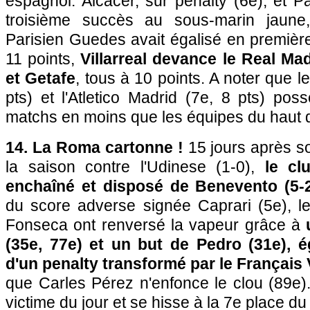
espagnol. Alcacer, sur penalty (6e), et Pa
troisième succès au sous-marin jaune,
Parisien Guedes avait égalisé en premièr
11 points,
Villarreal devance le Real Ma
et Getafe
, tous à 10 points. A noter que 
pts) et l'Atletico Madrid (7e, 8 pts) po
matchs en moins que les équipes du haut d
14. La Roma cartonne !
15 jours après s
la saison contre l'Udinese (1-0),
le cl
enchaîné et disposé de Benevento (5-
du score adverse signée Caprari (5e), 
Fonseca ont renversé la vapeur grâce à
(35e, 77e) et un but de Pedro (31e), é
d'un penalty transformé par le Français 
que Carles Pérez n'enfonce le clou (89e
victime du jour et se hisse à la 7e place d