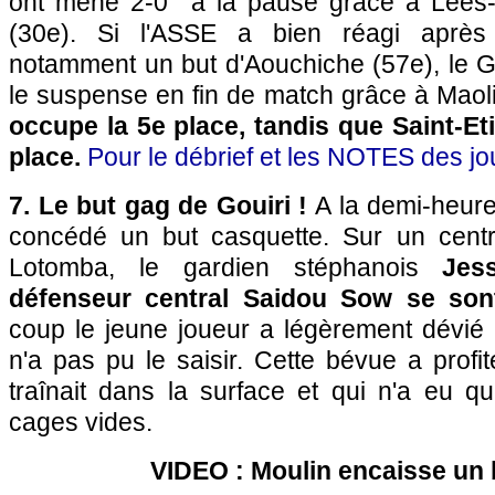
ont mené 2-0 à la pause grâce à Lees-M
(30e). Si l'ASSE a bien réagi après
notamment un but d'Aouchiche (57e), le G
le suspense en fin de match grâce à Maol
occupe la 5e place, tandis que Saint-Et
place.
Pour le débrief et les NOTES des joue
7. Le but gag de Gouiri !
A la demi-heure 
concédé un but casquette. Sur un cent
Lotomba, le gardien stéphanois
Jes
défenseur central Saidou Sow se son
coup le jeune joueur a légèrement dévié le
n'a pas pu le saisir. Cette bévue a profi
traînait dans la surface et qui n'a eu q
cages vides.
VIDEO : Moulin encaisse un b