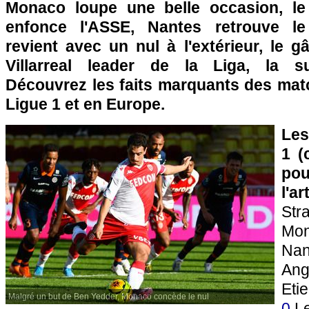
Monaco loupe une belle occasion, l
enfonce l'ASSE, Nantes retrouve le 
revient avec un nul à l'extérieur, le 
Villarreal leader de la Liga, la s
Découvrez les faits marquants des ma
Ligue 1 et en Europe.
Les
1 (
pou
l'a
St
Mo
Na
An
Eti
Malgré un but de Ben Yedder, Monaco concède le nul
0
Le