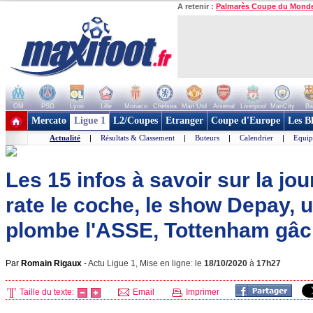
A retenir :
Palmarès Coupe du Mond
OM
PSG
Lyon
Lille
Monaco
Chelsea
Man Utd
Arsenal
Liverpool
ManCity
Ba
+ de clubs
Mercato
Ligue 1
L2/Coupes
Etranger
Coupe d'Europe
Les B
Actualité
|
Résultats & Classement
|
Buteurs
|
Calendrier
|
Equip
Les 15 infos à savoir sur la jo
rate le coche, le show Depay, 
plombe l'ASSE, Tottenham gâch
Par
Romain Rigaux
-
Actu Ligue 1, Mise en ligne: le
18/10/2020
à
17h27
Taille du texte:
Email
Imprimer