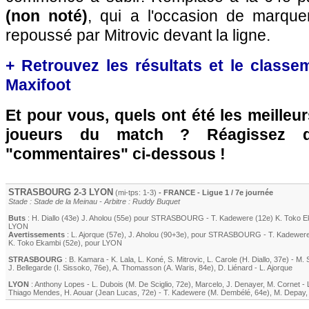
(non noté)
, qui a l'occasion de marquer
repoussé par Mitrovic devant la ligne.
+ Retrouvez les résultats et le classe
Maxifoot
Et pour vous, quels ont été les meilleu
joueurs du match ? Réagissez 
"commentaires" ci-dessous !
STRASBOURG
2-3
LYON
(mi-tps: 1-3)
- FRANCE - Ligue 1 / 7e journée
Stade : Stade de la Meinau - Arbitre : Ruddy Buquet
Buts
:
H. Diallo
(43e)
J. Aholou
(55e) pour
STRASBOURG
-
T. Kadewere
(12e)
K. Toko E
LYON
Avertissements
:
L. Ajorque
(57e)
,
J. Aholou
(90+3e)
, pour
STRASBOURG
-
T. Kadewer
K. Toko Ekambi
(52e)
, pour
LYON
STRASBOURG
:
B. Kamara
-
K. Lala
,
L. Koné
,
S. Mitrovic
,
L. Carole
(
H. Diallo
, 37e)
-
M. 
J. Bellegarde
(
I. Sissoko
, 76e)
,
A. Thomasson
(
A. Waris
, 84e)
,
D. Liénard
-
L. Ajorque
LYON
:
Anthony Lopes
-
L. Dubois
(
M. De Sciglio
, 72e)
,
Marcelo
,
J. Denayer
,
M. Cornet
-
Thiago Mendes
,
H. Aouar
(
Jean Lucas
, 72e)
-
T. Kadewere
(
M. Dembélé
, 64e)
,
M. Depay