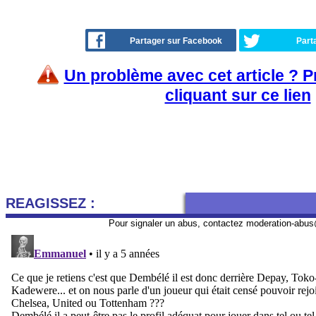
Partager sur Facebook
Part
Un problème avec cet article ? 
cliquant sur ce lien
REAGISSEZ :
Pour signaler un abus, contactez
moderation-abus