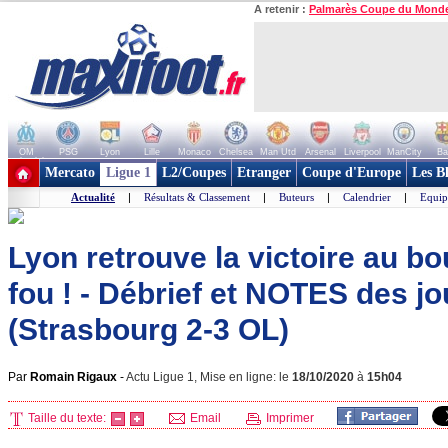
A retenir :
Palmarès Coupe du Mond
OM
PSG
Lyon
Lille
Monaco
Chelsea
Man Utd
Arsenal
Liverpool
ManCity
Ba
+ de clubs
Mercato
Ligue 1
L2/Coupes
Etranger
Coupe d'Europe
Les B
Actualité
|
Résultats & Classement
|
Buteurs
|
Calendrier
|
Equip
Lyon retrouve la victoire au b
fou ! - Débrief et NOTES des j
(Strasbourg 2-3 OL)
Par
Romain Rigaux
-
Actu Ligue 1, Mise en ligne: le
18/10/2020
à
15h04
Taille du texte:
Email
Imprimer