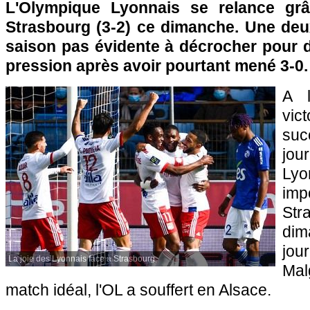
L'Olympique Lyonnais se relance gr
Strasbourg (3-2) ce dimanche. Une deux
saison pas évidente à décrocher pour
pression après avoir pourtant mené 3-0.
A l
vi
suc
jou
Lyo
imp
St
dim
jo
La joie des Lyonnais face à Strasbourg
Ma
match idéal, l'OL a souffert en Alsace.