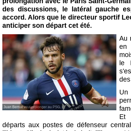
prolongation avec le Paris Saint-Germai
des discussions, le latéral gauche e
accord. Alors que le directeur sportif
anticiper son départ cet été.
Au 
en
mois
le 
s'e
des 
Un
per
fam
Juan Bernat veut prolonger au PSG.
Et
départs aux postes de défenseur centra