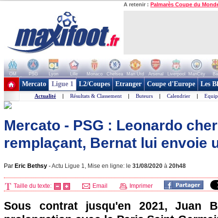
A retenir :
Palmarès Coupe du Mond
OM
PSG
Lyon
Lille
Monaco
Chelsea
Man Utd
Arsenal
Liverpool
ManCity
Ba
+ de clubs
Mercato
Ligue 1
L2/Coupes
Etranger
Coupe d'Europe
Les B
Actualité
|
Résultats & Classement
|
Buteurs
|
Calendrier
|
Equip
Mercato - PSG : Leonardo che
remplaçant, Bernat lui envoie
Par
Eric Bethsy
-
Actu Ligue 1, Mise en ligne: le
31/08/2020
à
20h48
Taille du texte:
Email
Imprimer
Sous contrat jusqu'en 2021, Juan B