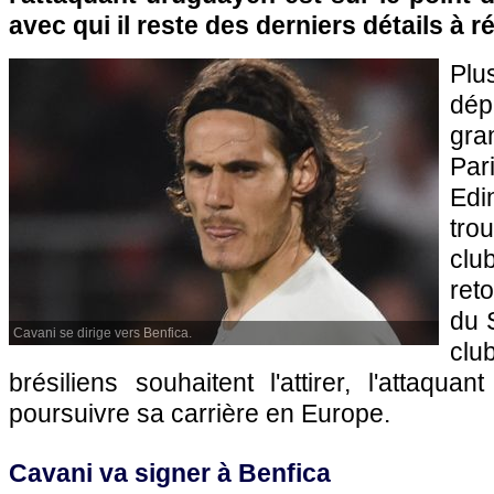
avec qui il reste des derniers détails à ré
Plu
dé
gra
Par
Edi
tr
clu
ret
du 
Cavani se dirige vers Benfica.
cl
brésiliens souhaitent l'attirer, l'attaqu
poursuivre sa carrière en Europe.
Cavani va signer à Benfica