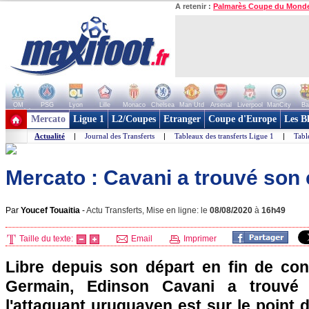
A retenir :
Palmarès Coupe du Mond
OM
PSG
Lyon
Lille
Monaco
Chelsea
Man Utd
Arsenal
Liverpool
ManCity
Ba
+ de clubs
Mercato
Ligue 1
L2/Coupes
Etranger
Coupe d'Europe
Les B
Actualité
|
Journal des Transferts
|
Tableaux des transferts Ligue 1
|
Tabl
Mercato : Cavani a trouvé son 
Par
Youcef Touaitia
-
Actu Transferts, Mise en ligne: le
08/08/2020
à
16h49
Taille du texte:
Email
Imprimer
Libre depuis son départ en fin de cont
Germain, Edinson Cavani a trouvé p
l'attaquant uruguayen est sur le point d