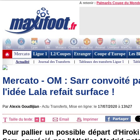
A retenir :
Palmarès Coupe du Mond
OM
PSG
Lyon
Lille
Monaco
Chelsea
Man Utd
Arsenal
Liverpool
ManCity
Ba
+ de clubs
Mercato
Ligue 1
L2/Coupes
Etranger
Coupe d'Europe
Les B
Actualité
|
Journal des Transferts
|
Tableaux des transferts Ligue 1
|
Tabl
Mercato - OM : Sarr convoité par
l'idée Lala refait surface !
Par
Alexis Goudlijian
-
Actu Transferts, Mise en ligne: le
17/07/2020
à
13h27
Taille du texte:
Email
Imprimer
Pour pallier un possible départ d'Hiro