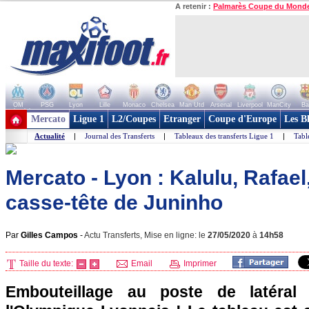
A retenir :
Palmarès Coupe du Mond
OM
PSG
Lyon
Lille
Monaco
Chelsea
Man Utd
Arsenal
Liverpool
ManCity
Ba
+ de clubs
Mercato
Ligue 1
L2/Coupes
Etranger
Coupe d'Europe
Les B
Actualité
|
Journal des Transferts
|
Tableaux des transferts Ligue 1
|
Tabl
Mercato - Lyon : Kalulu, Rafael,
casse-tête de Juninho
Par
Gilles Campos
-
Actu Transferts, Mise en ligne: le
27/05/2020
à
14h58
Taille du texte:
Email
Imprimer
Embouteillage au poste de latéral