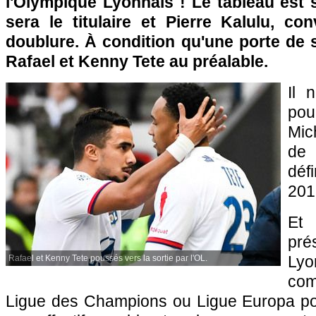
l'Olympique Lyonnais ! Le tableau est 
sera le titulaire et Pierre Kalulu, co
doublure. À condition qu'une porte de s
Rafael et Kenny Tete au préalable.
Il 
pou
Mic
de 
déf
201
Et
pré
Lyo
Rafael et Kenny Tete poussés vers la sortie par l'OL.
com
Ligue des Champions ou Ligue Europa pour