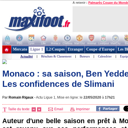
A retenir :
Palmarès Coupe du Mond
OM
PSG
Lyon
Lille
Monaco
Chelsea
Man Utd
Arsenal
Liverpool
ManCity
Ba
+ de clubs
Mercato
Ligue 1
L2/Coupes
Etranger
Coupe d'Europe
Les B
Actualité
|
Résultats & Classement
|
Buteurs
|
Calendrier
|
Equip
Monaco : sa saison, Ben Yedder
Les confidences de Slimani
Par
Romain Rigaux
-
Actu Ligue 1, Mise en ligne: le
22/05/2020
à
17h21
Taille du texte:
Email
Imprimer
Auteur d'une belle saison en prêt à Mo