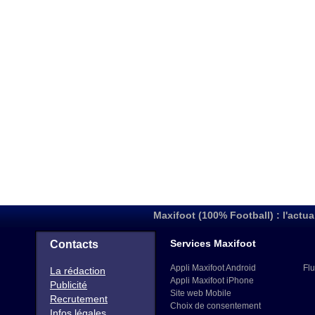
Maxifoot (100% Football) : l'actua
Services Maxifoot
Contacts
Appli Maxifoot Android
Flu
La rédaction
Appli Maxifoot iPhone
Publicité
Site web Mobile
Recrutement
Choix de consentement
Infos légales