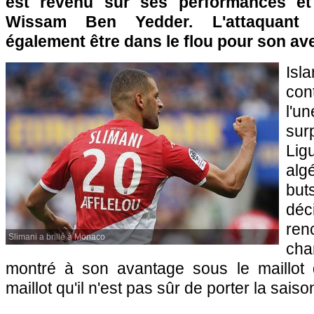
est revenu sur ses performances et
Wissam Ben Yedder. L'attaquant a
également être dans le flou pour son ave
Isl
con
l'
sur
Lig
alg
bu
dé
re
Slimani a brillé à Monaco
ch
montré à son avantage sous le maillot
maillot qu'il n'est pas sûr de porter la sais