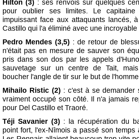
Hilton (3)
: ses renvois sur quelques cen
pour oublier ses limites. Le capitai
impuissant face aux attaquants lancés,
Castillo qui l'a éliminé avec une incroyable 
Pedro Mendes (3,5)
: de retour de bless
n'était pas en mesure de sauver son équip
pris dans son dos par les appels d'Hunou
sauvetage sur un centre de Tait, mai
boucher l'angle de tir sur le but de l'homm
Mihailo Ristic (2)
: c'est à se demander s
vraiment occupé son côté. Il n'a jamais r
pour Del Castillo et Traoré.
Téji Savanier (3)
: la récupération du ba
point fort, l'ex-Nîmois a passé son temps 
Les Rennais allaient beaucoup trop vite po