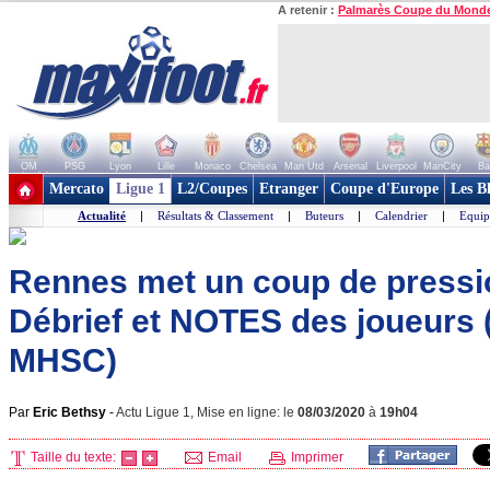
A retenir :
Palmarès Coupe du Mond
OM
PSG
Lyon
Lille
Monaco
Chelsea
Man Utd
Arsenal
Liverpool
ManCity
Ba
+ de clubs
Mercato
Ligue 1
L2/Coupes
Etranger
Coupe d'Europe
Les B
Actualité
|
Résultats & Classement
|
Buteurs
|
Calendrier
|
Equip
Rennes met un coup de pressio
Débrief et NOTES des joueurs
MHSC)
Par
Eric Bethsy
-
Actu Ligue 1, Mise en ligne: le
08/03/2020
à
19h04
Taille du texte:
Email
Imprimer