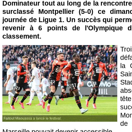
Dominateur tout au long de la rencontre
surclassé Montpellier (5-0) ce diman
journée de Ligue 1. Un succès qui perm
revenir à 6 points de l'Olympique d
classement.
Tro
déf
la 
Sai
Sta
abs
tê
su
Mon
Faitout Maouassa a lancé le festival.
de
Marseille pouvait devenir accessible.