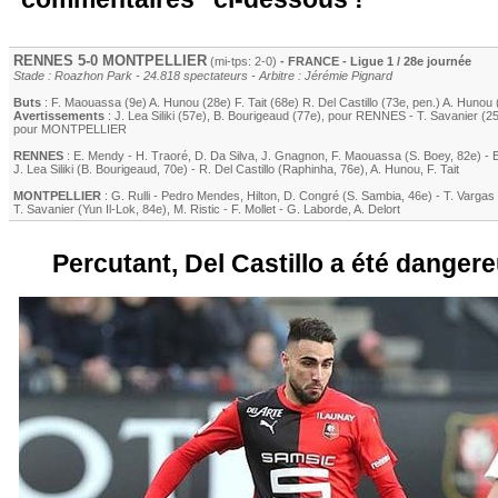
RENNES
5-0
MONTPELLIER
(mi-tps: 2-0)
- FRANCE - Ligue 1 / 28e journée
Stade : Roazhon Park - 24.818 spectateurs - Arbitre : Jérémie Pignard
Buts
:
F. Maouassa
(9e)
A. Hunou
(28e)
F. Tait
(68e)
R. Del Castillo
(73e, pen.)
A. Hunou
Avertissements
:
J. Lea Siliki
(57e)
,
B. Bourigeaud
(77e)
, pour
RENNES
-
T. Savanier
(25
pour
MONTPELLIER
RENNES
:
E. Mendy
-
H. Traoré
,
D. Da Silva
,
J. Gnagnon
,
F. Maouassa
(
S. Boey
, 82e)
-
J. Lea Siliki
(
B. Bourigeaud
, 70e)
-
R. Del Castillo
(
Raphinha
, 76e)
,
A. Hunou
,
F. Tait
MONTPELLIER
:
G. Rulli
-
Pedro Mendes
,
Hilton
,
D. Congré
(
S. Sambia
, 46e)
-
T. Vargas
T. Savanier
(
Yun Il-Lok
, 84e)
,
M. Ristic
-
F. Mollet
-
G. Laborde
,
A. Delort
Percutant, Del Castillo a été danger