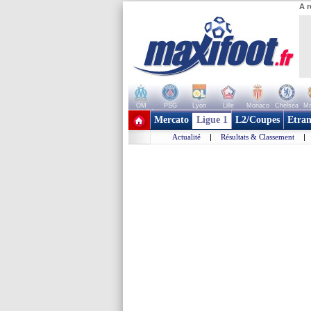
A r
OM
PSG
Lyon
Lille
Monaco
Chelsea
Ma
+ de clubs
Mercato
Ligue 1
L2/Coupes
Etran
Actualité
|
Résultats & Classement
|