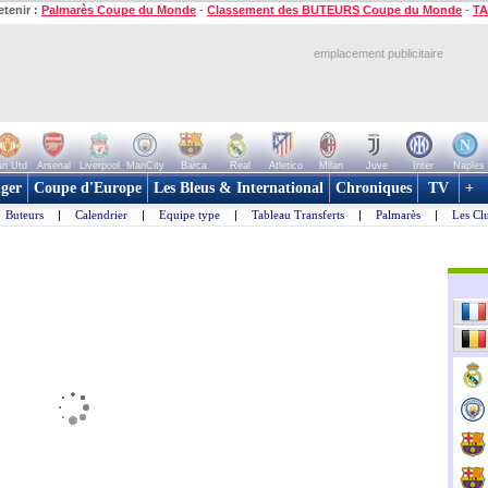
etenir :
Palmarès Coupe du Monde
-
Classement des BUTEURS Coupe du Monde
-
TA
emplacement publicitaire
n Utd
Arsenal
Liverpool
ManCity
Barca
Real
Atletico
Milan
Juve
Inter
Naples
ger
Coupe d'Europe
Les Bleus & International
Chroniques
TV
+
Buteurs
|
Calendrier
|
Equipe type
|
Tableau Transferts
|
Palmarès
|
Les Cl