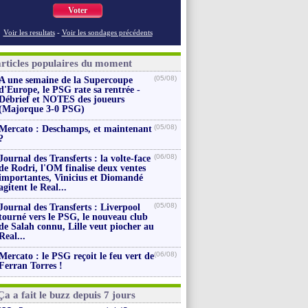
Voter
Voir les resultats
-
Voir les sondages précédents
articles populaires du moment
(05/08)
A une semaine de la Supercoupe
d'Europe, le PSG rate sa rentrée -
Débrief et NOTES des joueurs
(Majorque 3-0 PSG)
(05/08)
Mercato : Deschamps, et maintenant
?
(06/08)
Journal des Transferts : la volte-face
de Rodri, l'OM finalise deux ventes
importantes, Vinicius et Diomandé
agitent le Real...
(05/08)
Journal des Transferts : Liverpool
tourné vers le PSG, le nouveau club
de Salah connu, Lille veut piocher au
Real...
(06/08)
Mercato : le PSG reçoit le feu vert de
Ferran Torres !
Ça a fait le buzz depuis 7 jours