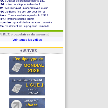
PSG
: Dupraz se prononce pour la LdC
PSG
: c'est bouclé pour Akliouche !
OM
: Meunier avait un accord avec le club
PSG
: le Barça fixe son prix pour Torres
Barça
: Torres souhaite rejoindre le PSG !
FIFA
: Infantino sollicite Trump
Argentine
: quand Medina recadre... sa mère
Real
: le démenti de Leipzig pour Diomandé
OM
: Paixão attire un 2e club anglais
FIFA
: le conseiller d'Infantino démissionne !
VIDEOS populaires du moment
Voir toutes les vidéos
A SUIVRE
L'equipe type de
MONDIAL
2026
Le meilleur effectif
LIGUE 1
saison
2025-26
Indice MF :
l'état de