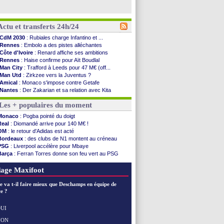
Actu et transferts 24h/24
CdM 2030
: Rubiales charge Infantino et ...
Rennes
: Embolo a des pistes alléchantes
Côte d'Ivoire
: Renard affiche ses ambitions
Rennes
: Haise confirme pour Aït Boudlal
Man City
: Trafford à Leeds pour 47 M€ (off...
Man Utd
: Zirkzee vers la Juventus ?
Amical
: Monaco s'impose contre Getafe
Nantes
: Der Zakarian et sa relation avec Kita
OM
: le club prêt à libérer Kondogbia ?
Les + populaires du moment
Monaco
: le message touchant d'Akliouche
FIFA
: Tebas en remet une couche
Monaco
: Pogba pointé du doigt
FIFA
: l'UEFA maintient la pression
Real
: Diomandé arrive pour 140 M€ !
PSG
: Tebas encense Luis Enrique
OM
: le retour d'Adidas est acté
Real
: Vinicius jusqu'en 2032 (officiel)
Bordeaux
: des clubs de N1 montent au créneau
Lyon
: Mangala va rejoindre Getafe
PSG
: Liverpool accélère pour Mbaye
OM
: une offre refusée pour Aguerd
Barça
: Ferran Torres donne son feu vert au PSG
Real
: c'est confirmé pour Vinicius
PSG
: Luis Enrique satisfait malgré tout
Troyes
: Junior Diaz jusqu'en 2030 (officiel)
Real
: une nouvelle offre pour Vinicius
age Maxifoot
PSG
: Akliouche a signé (officiel)
OM
: une offre pour Bulka
e va t-il faire mieux que Deschamps en équipe de
PSG
: contrat signé pour Akliouche
e ?
Ouganda
: Owori battu à mort à Kampala
Arsenal
: Arteta veut créer une dynastie
UI
Chelsea
: Palace a fait son offre pour Disasi
NON
Voir les brèves précédentes