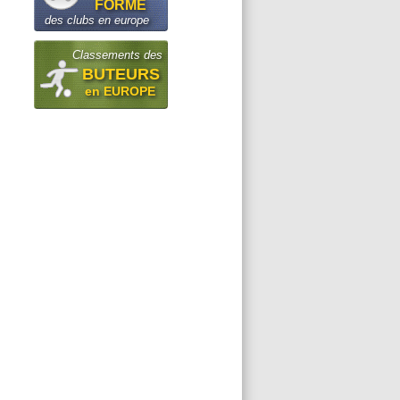
FORME
des clubs en europe
Classements des
BUTEURS
en EUROPE