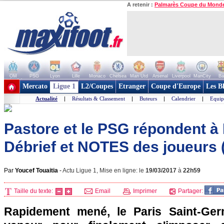
A retenir :
Palmarès Coupe du Mond
OM
PSG
Lyon
Lille
Monaco
Chelsea
Man Utd
Arsenal
Liverpool
ManCity
Ba
+ de clubs
Mercato
Ligue 1
L2/Coupes
Etranger
Coupe d'Europe
Les B
Actualité
|
Résultats & Classement
|
Buteurs
|
Calendrier
|
Equip
Pastore et le PSG répondent à
Débrief et NOTES des joueurs 
Par
Youcef Touaitia
-
Actu Ligue 1, Mise en ligne: le
19/03/2017
à
22h59
Taille du texte:
Email
Imprimer
Partager:
Rapidement mené, le Paris Saint-Ger