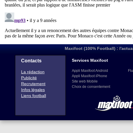
Maxifoot (100% Football) : l'actua
Services Maxifoot
Contacts
Appli Maxifoot Android
Flu
La rédaction
Appli Maxifoot iPhone
Publicité
Site web Mobile
Recrutement
Choix de consentement
Infos légales
Liens football