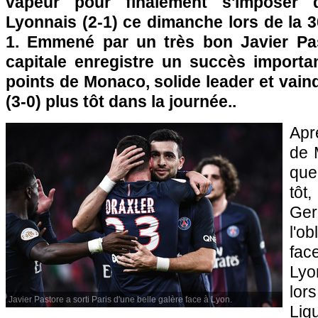
vapeur pour finalement s'imposer d
Lyonnais (2-1) ce dimanche lors de la 
1. Emmené par un très bon Javier Pas
capitale enregistre un succès importan
points de Monaco, solide leader et vain
(3-0) plus tôt dans la journée..
Apr
de 
que
tôt
Ge
l'o
fa
Lyo
lor
Javier Pastore a sorti Paris d'une belle galère face à Lyon.
L