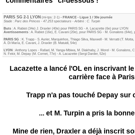
"commentaires" ci-dessous !
PARIS SG
2-1
LYON
(mi-tps: 2-1)
- FRANCE - Ligue 1 / 30e journée
Stade : Parc des Princes - 47.253 spectateurs - Arbitre : C. Turpin
Buts
:
A. Rabiot
(34e)
J. Draxler
(40e) pour
PARIS SG
-
A. Lacazette
(6e) pour
LYON
Avertissements
:
A. Rabiot
(16e)
,
E. Cavani
(20e)
, pour
PARIS SG
-
M. Gonalons
(64e)
,
PARIS SG
:
K. Trapp
-
S. Aurier
,
Marquinhos
,
Thiago Silva
,
Maxwell
-
M. Verratti
(
T. Motta
,
Á. Di María
,
E. Cavani
,
J. Draxler
(
B. Matuidi
, 54e)
LYON
:
Anthony Lopes
-
Rafael
,
M. Yanga-Mbiwa
,
M. Diakhaby
,
J. Morel
-
M. Gonalons
,
C
N. Fekir
,
M. Depay
(
M. Cornet
, 77e)
-
A. Lacazette
(
Sergi Darder
, 52e)
Lacazette a lancé l'OL en inscrivant l
carrière face à Paris
Trapp n'a pas touché Depay sur ce
... et M. Turpin a pris la bonn
Mine de rien, Draxler a déjà inscrit s