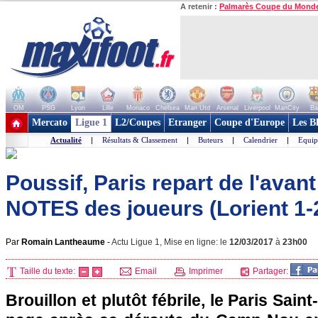
A retenir :
Palmarès Coupe du Mond
OM
PSG
Lyon
Lille
Monaco
Chelsea
Man Utd
Arsenal
Liverpool
ManCity
Ba
+ de clubs
Mercato
Ligue 1
L2/Coupes
Etranger
Coupe d'Europe
Les B
Actualité
|
Résultats & Classement
|
Buteurs
|
Calendrier
|
Equip
Poussif, Paris repart de l'avant
NOTES des joueurs (Lorient 1-
Par
Romain Lantheaume
-
Actu Ligue 1, Mise en ligne: le
12/03/2017
à
23h00
Taille du texte:
Email
Imprimer
Partager:
Brouillon et plutôt fébrile, le Paris Sain