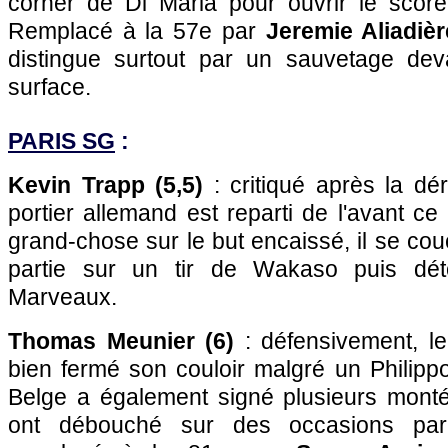
corner de Di Maria pour ouvrir le sco
Remplacé à la 57e par
Jeremie Aliadièr
distingue surtout par un sauvetage de
surface.
PARIS SG
:
Kevin Trapp (5,5)
: critiqué après la dé
portier allemand est reparti de l'avant ce 
grand-chose sur le but encaissé, il se co
partie sur un tir de Wakaso puis dét
Marveaux.
Thomas Meunier (6)
: défensivement, le 
bien fermé son couloir malgré un Philipp
Belge a également signé plusieurs monté
ont débouché sur des occasions pari