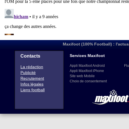
Maxifoot (100% Football) : l'actua
Services Maxifoot
Contacts
Appli Maxifoot Android
Flu
La rédaction
Appli Maxifoot iPhone
Publicité
Site web Mobile
Recrutement
Choix de consentement
Infos légales
Liens football