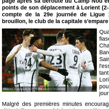
page après sa déroute du Camp Nou en
points de son déplacement à Lorient (2
compte de la 29e journée de Ligue 
brouillon, le club de la capitale s'empare
Qua
fi
Cha
Bar
Sai
l'e
ta
Lor
pou
Nkunku, Cavani et le PSG ont assuré l'essentiel.
jou
Malgré des premières minutes encoura