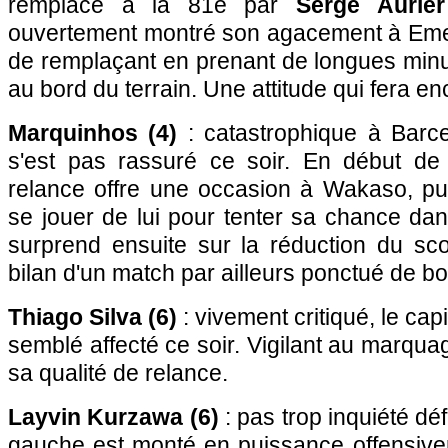
remplacé à la 81e par
Serge Aurier
ouvertement montré son agacement à Emer
de remplaçant en prenant de longues minu
au bord du terrain. Une attitude qui fera e
Marquinhos (4)
: catastrophique à Barce
s'est pas rassuré ce soir. En début de
relance offre une occasion à Wakaso, pui
se jouer de lui pour tenter sa chance dans
surprend ensuite sur la réduction du sco
bilan d'un match par ailleurs ponctué de b
Thiago Silva (6)
: vivement critiqué, le cap
semblé affecté ce soir. Vigilant au marquage
sa qualité de relance.
Layvin Kurzawa (6)
: pas trop inquiété déf
gauche est monté en puissance offensivem