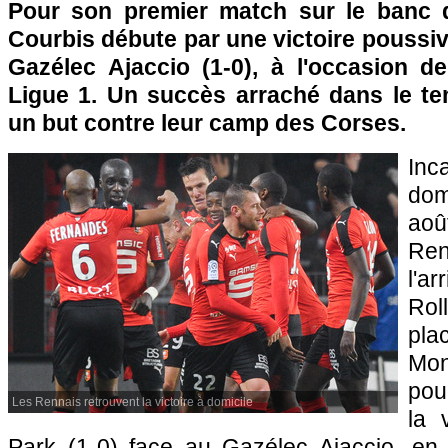
Pour son premier match sur le banc 
Courbis débute par une victoire poussiv
Gazélec Ajaccio (1-0), à l'occasion d
Ligue 1. Un succès arraché dans le te
un but contre leur camp des Corses.
Inc
dom
aoû
Ren
l'a
Rol
pl
Mon
pou
Les Rennais retrouvent la victoire à domicile
la 
Park (1-0) face au Gazélec Ajaccio, en