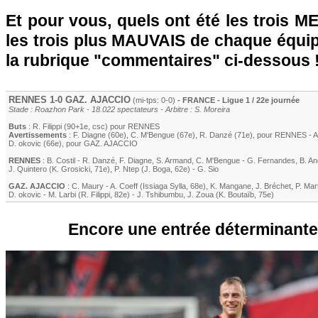
Et pour vous, quels ont été les trois 
les trois plus MAUVAIS de chaque équi
la rubrique "commentaires" ci-dessous 
RENNES
1-0
GAZ. AJACCIO
(mi-tps: 0-0)
- FRANCE - Ligue 1 / 22e journée
Stade : Roazhon Park - 18.022 spectateurs - Arbitre : S. Moreira
Buts
:
R. Filippi
(90+1e, csc) pour
RENNES
Avertissements
:
F. Diagne
(60e)
,
C. M'Bengue
(67e)
,
R. Danzé
(71e)
, pour
RENNES
-
A
D. okovic
(66e)
, pour
GAZ. AJACCIO
RENNES
:
B. Costil
-
R. Danzé
,
F. Diagne
,
S. Armand
,
C. M'Bengue
-
G. Fernandes
,
B. An
J. Quintero
(
K. Grosicki
, 71e)
,
P. Ntep
(
J. Boga
, 62e)
-
G. Sio
GAZ. AJACCIO
:
C. Maury
-
A. Coeff
(
Issiaga Sylla
, 68e)
,
K. Mangane
,
J. Bréchet
,
P. Mar
D. okovic
-
M. Larbi
(
R. Filippi
, 82e)
-
J. Tshibumbu
,
J. Zoua
(
K. Boutaïb
, 75e)
Encore une entrée déterminante