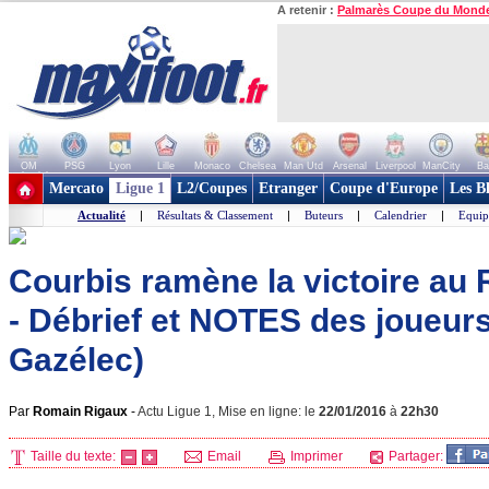
A retenir :
Palmarès Coupe du Mond
OM
PSG
Lyon
Lille
Monaco
Chelsea
Man Utd
Arsenal
Liverpool
ManCity
Ba
+ de clubs
Mercato
Ligue 1
L2/Coupes
Etranger
Coupe d'Europe
Les B
Actualité
|
Résultats & Classement
|
Buteurs
|
Calendrier
|
Equip
Courbis ramène la victoire au 
- Débrief et NOTES des joueur
Gazélec)
Par
Romain Rigaux
-
Actu Ligue 1, Mise en ligne: le
22/01/2016
à
22h30
Taille du texte:
Email
Imprimer
Partager: