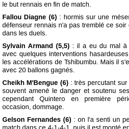
le but rennais en fin de match.
Fallou Diagne (6)
: hormis sur une mésen
défenseur rennais n'a pas tremblé ce soir 
dans les duels.
Sylvain Armand (5,5)
: il a eu du mal 
avec quelques interventions hasardeuses e
les accélérations de Tshibumbu. Mais il s'e
avec 20 ballons gagnés.
Cheikh M'Bengue (6)
: très percutant sur
souvent amené le danger et soutenu ses a
cependant Quintero en première pér
occasion, dommage.
Gelson Fernandes (6)
: on l'a senti un 
match dans ce 4-1-4-1, puis il est monté 