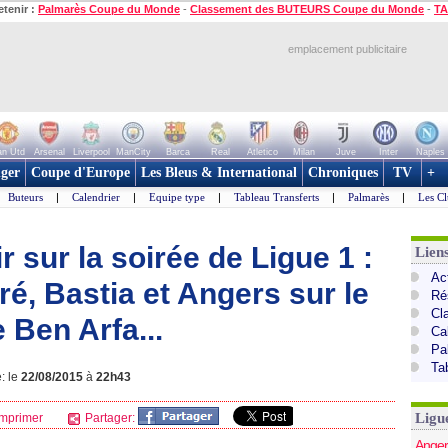
etenir :
Palmarès Coupe du Monde
-
Classement des BUTEURS Coupe du Monde
-
TA
emplacement publicitaire
n Utd
Arsenal
Liverpool
ManCity
Barca
Real
Atletico
Milan
Juve
Inter
Naples
ger
Coupe d'Europe
Les Bleus & International
Chroniques
TV
+
Buteurs
|
Calendrier
|
Equipe type
|
Tableau Transferts
|
Palmarès
|
Les Cl
r sur la soirée de Ligue 1 :
Lien
Act
é, Bastia et Angers sur le
Ré
Cl
 Ben Arfa...
Ca
Pa
Ta
: le
22/08/2015
à
22h43
Ligu
mprimer
Partager:
Anger