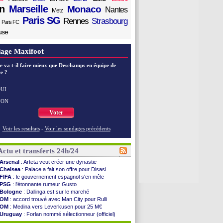
n
Marseille
Monaco
Nantes
Metz
Paris SG
Rennes
Strasbourg
Paris FC
use
age Maxifoot
e va t-il faire mieux que Deschamps en équipe de
e ?
UI
NON
Voter
Voir les resultats
-
Voir les sondages précédents
Actu et transferts 24h/24
Arsenal
: Arteta veut créer une dynastie
Chelsea
: Palace a fait son offre pour Disasi
FIFA
: le gouvernement espagnol s'en mêle
PSG
: l'étonnante rumeur Gusto
Bologne
: Dallinga est sur le marché
OM
: accord trouvé avec Man City pour Rulli
OM
: Medina vers Leverkusen pour 25 M€
Uruguay
: Forlan nommé sélectionneur (officiel)
Séville
: Juanlu signe à Bournemouth (officiel)