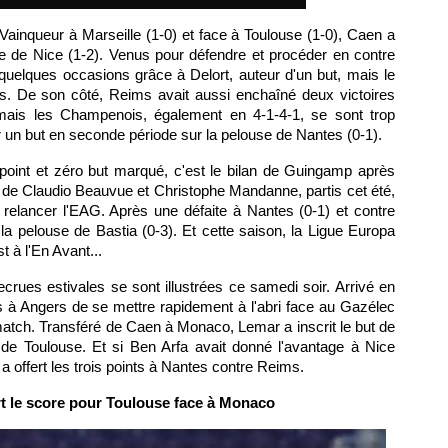
Vainqueur à Marseille (1-0) et face à Toulouse (1-0), Caen a
use de Nice (1-2). Venus pour défendre et procéder en contre
quelques occasions grâce à Delort, auteur d'un but, mais le
. De son côté, Reims avait aussi enchaîné deux victoires
 mais les Champenois, également en 4-1-4-1, se sont trop
 un but en seconde période sur la pelouse de Nantes (0-1).
oint et zéro but marqué, c'est le bilan de Guingamp après
 de Claudio Beauvue et Christophe Mandanne, partis cet été,
relancer l'EAG. Après une défaite à Nantes (0-1) et contre
la pelouse de Bastia (0-3). Et cette saison, la Ligue Europa
 à l'En Avant...
ecrues estivales se sont illustrées ce samedi soir. Arrivé en
 à Angers de se mettre rapidement à l'abri face au Gazélec
atch. Transféré de Caen à Monaco, Lemar a inscrit le but de
e de Toulouse. Et si Ben Arfa avait donné l'avantage à Nice
a offert les trois points à Nantes contre Reims.
t le score pour Toulouse face à Monaco