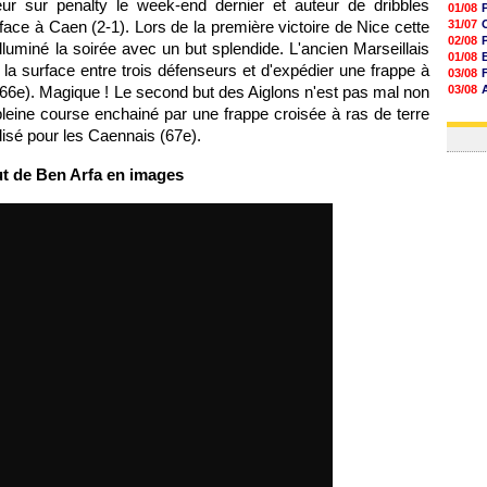
ur sur penalty le week-end dernier et auteur de dribbles
01/08
ace à Caen (2-1). Lors de la première victoire de Nice cette
31/07
02/08
lluminé la soirée avec un but splendide. L'ancien Marseillais
01/08
s la surface entre trois défenseurs et d'expédier une frappe à
03/08
(66e). Magique ! Le second but des Aiglons n'est pas mal non
03/08
03/08
 pleine course enchainé par une frappe croisée à ras de terre
03/08
lisé pour les Caennais (67e).
ut de Ben Arfa en images