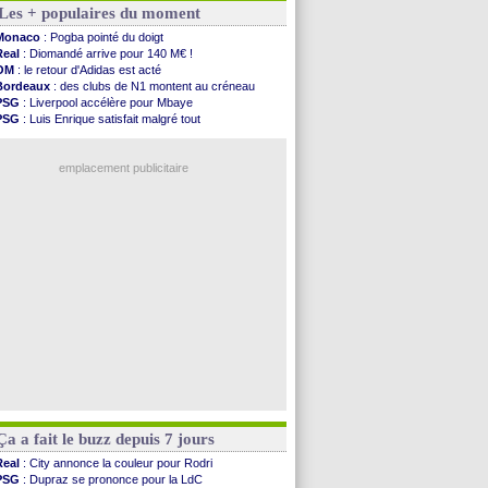
Les + populaires du moment
PSG
: Ndjantou heureux d'avoir rejoué
Real
: Diomandé pour 140 M€ ! (officiel)
Monaco
: Pogba pointé du doigt
Man City
: Rodri préfère le Barça au Real !
Real
: Diomandé arrive pour 140 M€ !
Rennes
: Aït Boudlal veut rejoindre Fulham
OM
: le retour d'Adidas est acté
Aston Villa
: Liverpool cible aussi Konsa
Bordeaux
: des clubs de N1 montent au créneau
OM
: une approche pour Diatta
PSG
: Liverpool accélère pour Mbaye
Le Havre
: Diaw va signer à Lille
PSG
: Luis Enrique satisfait malgré tout
Trabzonspor
: Salah a signé ! (officiel)
Real
: une nouvelle offre pour Vinicius
Bordeaux
: les mots de Mavuba
Lyon
: Fonseca prend cher sur les réseaux
FIFA
: Al-Khelaïfi président ? Tebas dit non
emplacement publicitaire
Fenerbahçe
: Greenwood savoure son premier ...
Bordeaux
: Mavuba n'est plus l'entraîneur (off.)
Galatasaray
: Milan rejette 35 M€ pour Leão
Southampton
: D. Traoré prêté au Mans (officiel)
Real
: Vinicius tout proche de prolonger !
Voir les brèves précédentes
Ça a fait le buzz depuis 7 jours
Real
: City annonce la couleur pour Rodri
PSG
: Dupraz se prononce pour la LdC