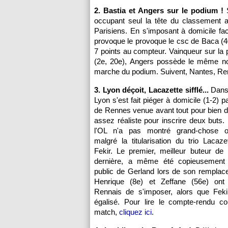
2. Bastia et Angers sur le podium !
S
occupant seul la tête du classement a
Parisiens. En s'imposant à domicile fa
provoque le provoque le csc de Baca (40
7 points au compteur. Vainqueur sur la
(2e, 20e), Angers possède le même no
marche du podium. Suivent, Nantes, Re
3. Lyon déçoit, Lacazette sifflé...
Dans 
Lyon s'est fait piéger à domicile (1-2) 
de Rennes venue avant tout pour bien 
assez réaliste pour inscrire deux buts.
l'OL n'a pas montré grand-chose of
malgré la titularisation du trio Lacaze
Fekir. Le premier, meilleur buteur de
dernière, a même été copieusement s
public de Gerland lors de son remplac
Henrique (8e) et Zeffane (56e) ont
Rennais de s'imposer, alors que Fekir
égalisé. Pour lire le compte-rendu c
match,
cliquez ici
.