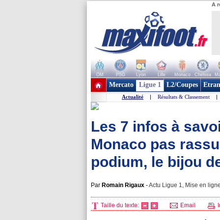
A r
OM
PSG
Lyon
Lille
Monaco
Chelsea
Ma
+ de clubs
Mercato
Ligue 1
L2/Coupes
Etran
Actualité
|
Résultats & Classement
|
Les 7 infos à savoi
Monaco pas rassur
podium, le bijou de
Par
Romain Rigaux
-
Actu Ligue 1, Mise en ligne
Taille du texte:
Email
I