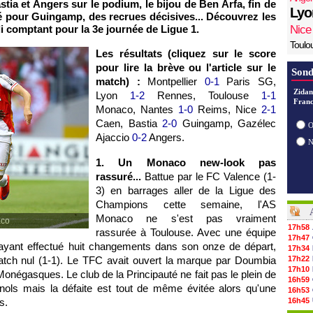
ia et Angers sur le podium, le bijou de Ben Arfa, fin de
Lyo
é pour Guingamp, des recrues décisives... Découvrez les
 comptant pour la 3e journée de Ligue 1.
Nice
Toulo
Les résultats (cliquez sur le score
pour lire la brève ou l'article sur le
Sond
match) :
Montpellier
0-1
Paris SG,
Zidan
Lyon
1-2
Rennes, Toulouse
1-1
Franc
Monaco, Nantes
1-0
Reims, Nice
2-1
Caen, Bastia
2-0
Guingamp, Gazélec
O
Ajaccio
0-2
Angers.
1. Un Monaco new-look pas
rassuré...
Battue par le FC Valence (1-
3) en barrages aller de la Ligue des
Champions cette semaine, l'AS
Monaco ne s'est pas vraiment
aco
17h58
rassurée à Toulouse. Avec une équipe
17h47
ayant effectué huit changements dans son onze de départ,
17h34
match nul (1-1). Le TFC avait ouvert la marque par Doumbia
17h22
17h10
Monégasques. Le club de la Principauté ne fait pas le plein de
16h59
nols mais la défaite est tout de même évitée alors qu'une
16h53
s.
16h45
16h34