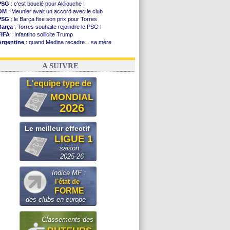
PSG
: c'est bouclé pour Akliouche !
OM
: Meunier avait un accord avec le club
PSG
: le Barça fixe son prix pour Torres
Barça
: Torres souhaite rejoindre le PSG !
FIFA
: Infantino sollicite Trump
Argentine
: quand Medina recadre... sa mère
Real
: le démenti de Leipzig pour Diomandé
OM
: Paixão attire un 2e club anglais
A SUIVRE
L'equipe type de
MONDIAL
2026
Le meilleur effectif
LIGUE 1
saison
2025-26
Indice MF :
l'état de
FORME
des clubs en europe
Classements des