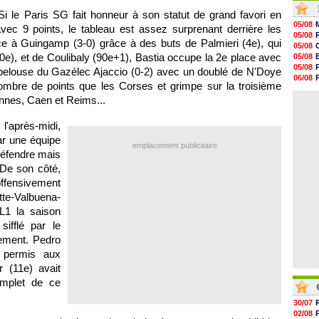
16h21
i le Paris SG fait honneur à son statut de grand favori en
16h04
05/08
vec 9 points, le tableau est assez surprenant derrière les
15h50
05/08
15h40
ce à Guingamp (3-0) grâce à des buts de Palmieri (4e), qui
05/08
15h18
e), et de Coulibaly (90e+1), Bastia occupe la 2e place avec
05/08
15h01
05/08
 pelouse du Gazélec Ajaccio (0-2) avec un doublé de N'Doye
14h46
06/08
14h25
mbre de points que les Corses et grimpe sur la troisième
05/08
14h12
nnes, Caen et Reims...
04/08
13h51
13h29
l'après-midi,
13h11
12h46
par une équipe
emplacement publicitaire
12h28
défendre mais
12h10
 De son côté,
fensivement
tte-Valbuena-
 L1 la saison
ifflé par le
ement. Pedro
 permis aux
 (11e) avait
omplet de ce
30/07
02/08