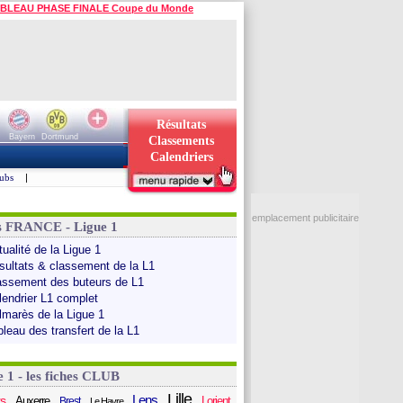
BLEAU PHASE FINALE Coupe du Monde
Résultats
Bayern
Dortmund
Classements
Calendriers
ubs
|
emplacement publicitaire
s FRANCE - Ligue 1
ualité de la Ligue 1
sultats & classement de la L1
assement des buteurs de L1
lendrier L1 complet
lmarès de la Ligue 1
bleau des transfert de la L1
e 1 - les fiches CLUB
Lille
Lens
s
Auxerre
Lorient
Brest
Le Havre