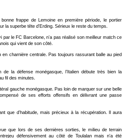
e bonne frappe de Lemoine en première période, le portier
la superbe tête d'Erding. Sérieux le reste du temps.
uivi par le FC Barcelone, n'a pas réalisé son meilleur match ce
nois qui vient de son côté.
 en charnière centrale. Pas toujours rassurant balle au pied
 de la défense monégasque, l'Italien débute très bien la
u fil des minutes.
téral gauche monégasque. Pas loin de marquer sur une belle
compensé de ses efforts offensifs en délivrant une passe
t que d'habitude, mais précieux à la récupération. Il aura
e que lors de ses dernières sorties, le milieu de terrain
ntrejeu défensivement au côté de Toulalan mais n'a été