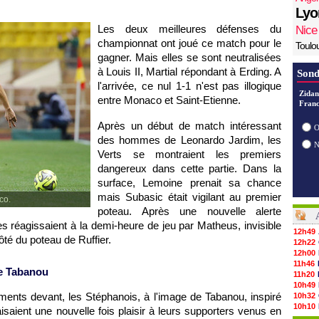
Lyo
Les deux meilleures défenses du
Nice
championnat ont joué ce match pour le
Toulo
gagner. Mais elles se sont neutralisées
à Louis II, Martial répondant à Erding. A
Sond
l'arrivée, ce nul 1-1 n'est pas illogique
Zidan
entre Monaco et Saint-Etienne.
Franc
Après un début de match intéressant
O
des hommes de Leonardo Jardim, les
Verts se montraient les premiers
dangereux dans cette partie. Dans la
surface, Lemoine prenait sa chance
mais Subasic était vigilant au premier
co.
poteau. Après une nouvelle alerte
réagissaient à la demi-heure de jeu par Matheus, invisible
12h49
ôté du poteau de Ruffier.
12h22
12h00
11h46
e Tabanou
11h20
10h49
oments devant, les Stéphanois, à l'image de Tabanou, inspiré
10h32
10h10
saient une nouvelle fois plaisir à leurs supporters venus en
09h49