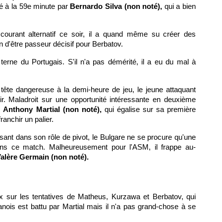
é à la 59e minute par
Bernardo Silva (non noté),
qui a bien
courant alternatif ce soir, il a quand même su créer des
n d'être passeur décisif pour Berbatov.
terne du Portugais. S'il n'a pas démérité, il a eu du mal à
tête dangereuse à la demi-heure de jeu, le jeune attaquant
ir. Maladroit sur une opportunité intéressante en deuxième
r
Anthony Martial (non noté),
qui égalise sur sa première
anchir un palier.
ssant dans son rôle de pivot, le Bulgare ne se procure qu'une
ans ce match. Malheureusement pour l'ASM, il frappe au-
alère Germain (non noté).
 sur les tentatives de Matheus, Kurzawa et Berbatov, qui
anois est battu par Martial mais il n'a pas grand-chose à se