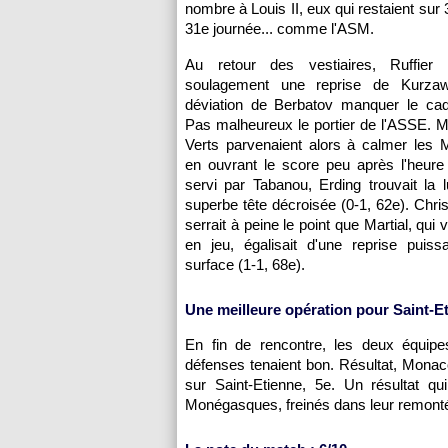
nombre à Louis II, eux qui restaient su
31e journée... comme l'ASM.
Au retour des vestiaires, Ruffier 
soulagement une reprise de Kurza
déviation de Berbatov manquer le cadr
Pas malheureux le portier de l'ASSE. 
Verts parvenaient alors à calmer les
en ouvrant le score peu après l'heure
servi par Tabanou, Erding trouvait la 
superbe tête décroisée (0-1, 62e). Chris
serrait à peine le point que Martial, qui v
en jeu, égalisait d'une reprise puiss
surface (1-1, 68e).
Une meilleure opération pour Saint-E
En fin de rencontre, les deux équipes
défenses tenaient bon. Résultat, Monac
sur Saint-Etienne, 5e. Un résultat q
Monégasques, freinés dans leur remont