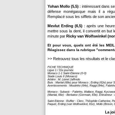
Yohan Mollo (5,5)
: intéressant dans ses
défense monégasque mais il a régu
Remplacé sous les sifflets de son ancie
Mevlut Erding (6,5)
: après une heure 
mettre sous la dent, il convertit en but 
minute par
Ricky van Wolfswinkel (non
Et pour vous, quels ont été les ME
Réagissez dans la rubrique "commenta
>> Retrouvez tous les résultats et le c
FICHE TECHNIQUE
Ligue 1 / 31e journée
Monaco 1-1 Saint-Etienne (0-0)
Stade Louis II (Monaco)
Arbitre : M. Lionel Jaffredo
Buts : Martial (68e) pour Monaco ; Erding (62e) pour S
Avertissements : Moutinho (64e), Raggi (84e), Fabinh
Monaco : Subasic - Fabinho, Wallace, Raggi, Kurzawa 
(Martial, 66e) - Berbatov (Germain, 83e). Entraîneur 
Saint-Etienne : Ruffier - Clerc, Théophile-Catherine,
Paquet, Erding (van Wolfswinkel, 81e), Mollo (Brison, 8
La jo