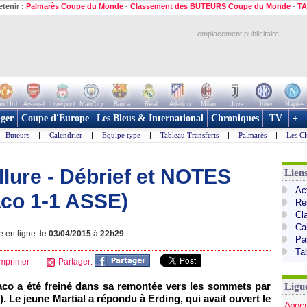
etenir :
Palmarès Coupe du Monde
-
Classement des BUTEURS Coupe du Monde
-
TA
emplacement publicitaire
n Utd
Arsenal
Liverpool
ManCity
Barca
Real
Atletico
Milan
Juve
Inter
Naples
ger
Coupe d'Europe
Les Bleus & International
Chroniques
TV
+
Buteurs
|
Calendrier
|
Equipe type
|
Tableau Transferts
|
Palmarès
|
Les Cl
allure - Débrief et NOTES
Lien
Act
aco 1-1 ASSE)
Ré
Cl
Ca
e en ligne: le
03/04/2015
à
22h29
Pa
Ta
mprimer
Partager:
aco a été freiné dans sa remontée vers les sommets par
Ligu
). Le jeune Martial a répondu à Erding, qui avait ouvert le
Anger