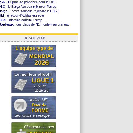
PSG
: Dupraz se prononce pour la LdC
PSG
: le Barça fixe son prix pour Torres
Barça
: Torres souhaite rejoindre le PSG !
OM
: le retour d'Adidas est acté
FIFA
: Infantino sollicite Trump
Bordeaux
: des clubs de N1 montent au créneau
Argentine
: quand Medina recadre... sa mère
Real
: le démenti de Leipzig pour Diomandé
A SUIVRE
L'equipe type de
MONDIAL
2026
Le meilleur effectif
LIGUE 1
saison
2025-26
Indice MF :
l'état de
FORME
des clubs en europe
Classements des