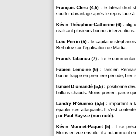
François Clerc (4,5)
: le latéral droit
souffrir davantage après le repos face à
Kévin Théophine-Catherine (6)
: align
réalisant plusieurs bonnes interventions.
Loïc Perrin (5)
: le capitaine stéphanois
Berbatov sur l'égalisation de Martial.
Franck Tabanou (7)
: lire le commentai
Fabien Lemoine (6)
: l'ancien Rennais
bonne frappe en première période, bien s
Ismaël Diomandé (5,5)
: positionné deva
ballons chauds. Moins présent parce que 
Landry N'Guemo (5,5)
: important à l
épauler ses attaquants. Il s'est content
par
Paul Baysse (non noté).
Kévin Monnet-Paquet (5)
: il se préc
Moins en vue ensuite, il a notamment eu