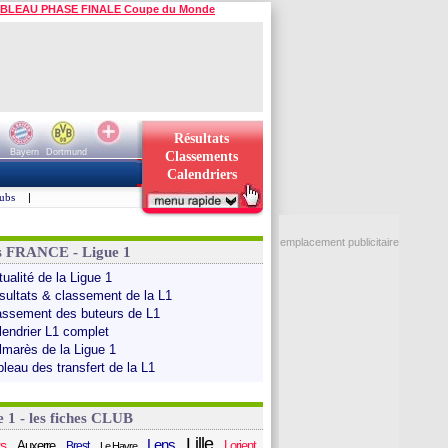
BLEAU PHASE FINALE Coupe du Monde
Résultats
Bayern
Dortmund
Classements
Calendriers
ubs
|
emplacement publicitaire
s FRANCE - Ligue 1
ualité de la Ligue 1
sultats & classement de la L1
assement des buteurs de L1
lendrier L1 complet
lmarès de la Ligue 1
bleau des transfert de la L1
e 1 - les fiches CLUB
Lille
Lens
s
Auxerre
Lorient
Brest
Le Havre