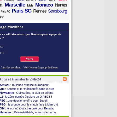
n
Marseille
Monaco
Nantes
Metz
Paris SG
Rennes
Strasbourg
Paris FC
use
age Maxifoot
e va t-il faire mieux que Deschamps en équipe de
e ?
UI
NON
Voter
Voir les resultats
-
Voir les sondages précédents
Actu et transferts 24h/24
Amical
: Toulouse s'incline lourdement
OM
: Benatia et la "médiocrité" dans le club
Newcastle
: Guimarães, le club se défend
L2
: la 1ère journée à suivre en DIRECT !
PSG
: une deuxième offre pour Suzuki
PSG
: le groupe pour le match face à Man Utd
OM
: le jour où tout a basculé pour Benatia
Heracles
: Reine-Adélaïde, le sort s'acharne...
Monaco
: Mawissa a gravement blessé Uche