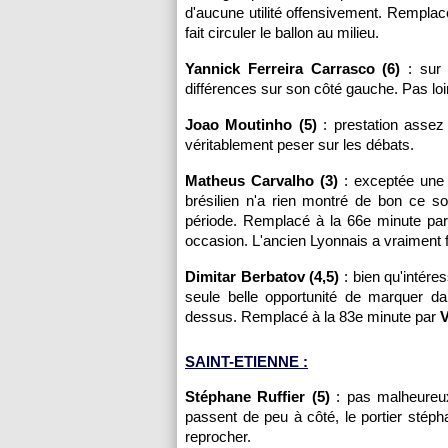
d'aucune utilité offensivement. Remplac
fait circuler le ballon au milieu.
Yannick Ferreira Carrasco (6)
: sur 
différences sur son côté gauche. Pas loi
Joao Moutinho (5)
: prestation assez 
véritablement peser sur les débats.
Matheus Carvalho (3)
: exceptée une 
brésilien n'a rien montré de bon ce so
période. Remplacé à la 66e minute pa
occasion. L'ancien Lyonnais a vraiment fr
Dimitar Berbatov (4,5)
: bien qu'intére
seule belle opportunité de marquer d
dessus. Remplacé à la 83e minute par
V
SAINT-ETIENNE :
Stéphane Ruffier (5)
: pas malheureux
passent de peu à côté, le portier stéph
reprocher.