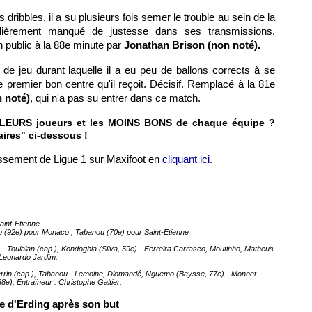
 dribbles, il a su plusieurs fois semer le trouble au sein de la
lièrement manqué de justesse dans ses transmissions.
n public à la 88e minute par
Jonathan Brison (non noté).
de jeu durant laquelle il a eu peu de ballons corrects à se
le premier bon centre qu'il reçoit. Décisif. Remplacé à la 81e
 noté)
, qui n'a pas su entrer dans ce match.
ILLEURS joueurs et les MOINS BONS de chaque équipe ?
ires" ci-dessous !
lassement de Ligue 1 sur Maxifoot en
cliquant ici
.
aint-Etienne
o (92e) pour Monaco ; Tabanou (70e) pour Saint-Etienne
- Toulalan (cap.), Kondogbia (Silva, 59e) - Ferreira Carrasco, Moutinho, Matheus
: Leonardo Jardim.
 Perrin (cap.), Tabanou - Lemoine, Diomandé, Nguemo (Baysse, 77e) - Monnet-
8e). Entraîneur : Christophe Galtier.
ie d'Erding après son but