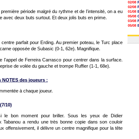
02/08
02/08
 première période malgré du rythme et de l'intensité, on a eu
01/08
05/08
e avec deux buts surtout. Et deux jolis buts en prime.
03/08
05/08
03/08
03/08
 centre parfait pour Erding. Au premier poteau, le Turc place
lucarne opposée de Subasic (0-1, 62e). Magnifique.
e l'appel de Ferreira Carrasco pour centrer dans la surface.
reprise de volée du gauche et trompe Ruffier (1-1, 68e).
s NOTES des joueurs :
ommentée à chaque joueur.
(7/10)
si le bon moment pour briller. Sous les yeux de Didier
k Tabanou a rendu une très bonne copie dans son couloir
x offensivement, il délivre un centre magnifique pour la tête