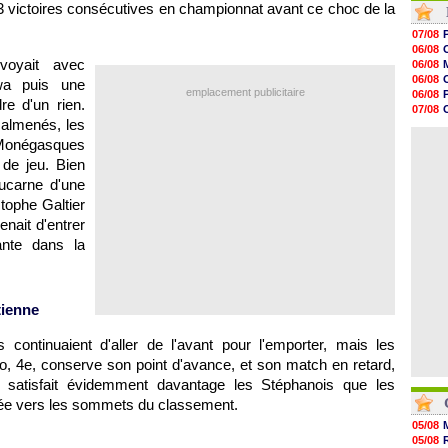
r 3 victoires consécutives en championnat avant ce choc de la
09h35
09h08
07/08
08h54
06/08
08h32
voyait avec
06/08
07/08
06/08
wa puis une
07/08
emplacement publicitaire
06/08
e d'un rien.
07/08
07/08
07/08
Malmenés, les
06/08
07/08
06/08
 Monégasques
07/08
 de jeu. Bien
07/08
V
07/08
lucarne d'une
07/08
tophe Galtier
07/08
enait d'entrer
07/08
ante dans la
tienne
 continuaient d'aller de l'avant pour l'emporter, mais les
o, 4e, conserve son point d'avance, et son match en retard,
ui satisfait évidemment davantage les Stéphanois que les
ée vers les sommets du classement.
05/08
05/08