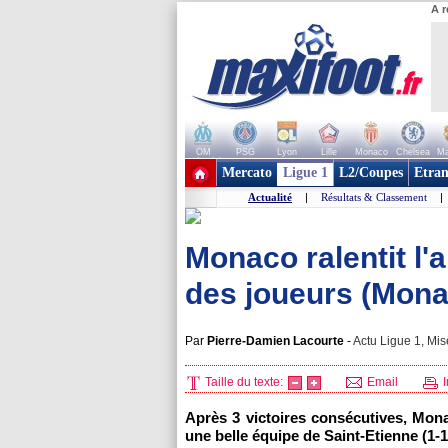
A r
OM
PSG
Lyon
Lille
Monaco
Chelsea
Ma
+ de clubs
Mercato
Ligue 1
L2/Coupes
Etran
Actualité
|
Résultats & Classement
|
Monaco ralentit l'
des joueurs (Mon
Par
Pierre-Damien Lacourte
-
Actu Ligue 1, Mis
Taille du texte:
Email
I
Après 3 victoires consécutives, Mon
une belle équipe de Saint-Etienne (1-1