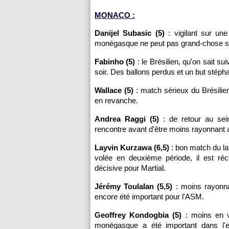
MONACO :
Danijel Subasic (5)
: vigilant sur un
monégasque ne peut pas grand-chose sur 
Fabinho (5)
: le Brésilien, qu'on sait s
soir. Des ballons perdus et un but stépha
Wallace (5)
: match sérieux du Brésilien
en revanche.
Andrea Raggi (5)
: de retour au sein
rencontre avant d'être moins rayonnant a
Layvin Kurzawa (6,5)
: bon match du la
volée en deuxième période, il est ré
décisive pour Martial.
Jérémy Toulalan (5,5)
: moins rayonnan
encore été important pour l'ASM.
Geoffrey Kondogbia (5)
: moins en vu
monégasque a été important dans l'e