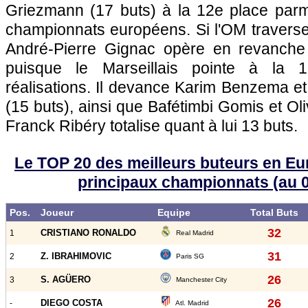
Griezmann (17 buts) à la 12e place parmi
championnats européens. Si
l'OM
traverse 
André-Pierre Gignac opère en revanche
puisque le Marseillais pointe à la
réalisations. Il devance Karim Benzema e
(15 buts), ainsi que Bafétimbi Gomis et Oli
Franck Ribéry totalise quant à lui 13 buts.
Le TOP 20 des meilleurs buteurs en Eu
principaux championnats (au 0
Pos.
Joueur
Equipe
Total Buts
32
CRISTIANO RONALDO
1
Real Madrid
31
Z. IBRAHIMOVIC
2
Paris SG
26
S. AGÜERO
3
Manchester City
26
DIEGO COSTA
-
Atl. Madrid