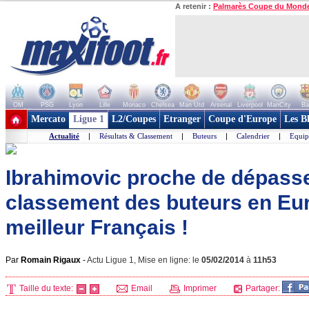
A retenir :
Palmarès Coupe du Mond
OM
PSG
Lyon
Lille
Monaco
Chelsea
Man Utd
Arsenal
Liverpool
ManCity
Ba
+ de clubs
Mercato
Ligue 1
L2/Coupes
Etranger
Coupe d'Europe
Les B
Actualité
|
Résultats & Classement
|
Buteurs
|
Calendrier
|
Equip
Ibrahimovic proche de dépass
classement des buteurs en Eu
meilleur Français !
Par
Romain Rigaux
-
Actu Ligue 1, Mise en ligne: le
05/02/2014
à
11h53
Taille du texte:
Email
Imprimer
Partager: