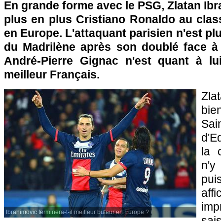
En grande forme avec le
PSG
, Zlatan I
plus en plus Cristiano Ronaldo au cla
en Europe. L'attaquant parisien n'est pl
du Madrilène après son doublé face 
André-Pierre Gignac n'est quant à lui
meilleur Français.
Zla
bi
Sai
d'E
la 
n'
pu
aff
imp
Ibrahimovic terminera-t-il meilleur buteur en Europe ?
sa