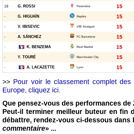
15
G. ROSSI
18
Fiorentina
15
G. HIGUAÍN
-
Naples
15
V. IBISEVIC
-
VfB Stuttgart
15
A. SÁNCHEZ
-
FC Barcelone
15
K. BENZEMA
-
Real Madrid
15
Y. TOURÉ
-
Manchester City
15
A. LACAZETTE
-
Lyon
>>
Pour voir le classement complet des 
Europe, cliquez ici.
Que pensez-vous des performances de Z
Peut-il terminer meilleur buteur en fin
débattre, rendez-vous ci-dessous dans 
commentaire
» ...