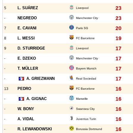
23
L. SUÁREZ
5
Liverpool
23
NEGREDO
-
Manchester City
20
E. CAVANI
7
Paris SG
19
L. MESSI
8
FC Barcelone
17
D. STURRIDGE
9
Liverpool
17
E. DZEKO
-
Manchester City
17
T. MÜLLER
-
Bayern Munich
17
A. GRIEZMANN
-
Real Sociedad
16
PEDRO
13
FC Barcelone
16
A. GIGNAC
-
Marseille
16
W. BONY
-
Swansea City
16
A. VIDAL
-
Juventus Turin
16
R. LEWANDOWSKI
-
Borussia Dortmund