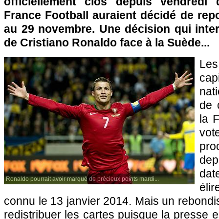
officiellement clos depuis vendredi 
France Football auraient décidé de repo
au 29 novembre. Une décision qui interv
de Cristiano Ronaldo face à la Suède...
Le
ca
nat
de 
la 
vot
pro
dep
dat
Ronaldo pourrait avoir marqué de précieux points mardi...
éli
connu le 13 janvier 2014. Mais un rebondi
redistribuer les cartes puisque la presse