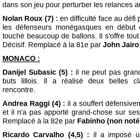
dans son jeu pour perturber les relances 
Nolan Roux (7) :
en difficulté face au déf
les défenseurs monégasques en début d
touché beaucoup de ballons. Il s'offre to
Décisif. Remplacé à la 81e par
John Jairo
MONACO :
Danijel Subasic (5) :
il ne peut pas gran
buts lillois. Il a réalisé deux belles c
rencontre.
Andrea Raggi (4) :
il a souffert défensiv
et il n'a pas apporté grand-chose sur se
Remplacé à la 82e par
Fabinho (non noté
Ricardo Carvalho (4,5) :
il a imposé u