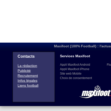
Maxifoot (100% Football) : l'actua
Services Maxifoot
Contacts
Appli Maxifoot Android
Flu
La rédaction
Appli Maxifoot iPhone
Publicité
Site web Mobile
Recrutement
Choix de consentement
Infos légales
Liens football