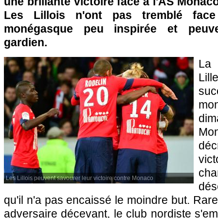
une brillante victoire face à
l'AS Monac
Les Lillois n'ont pas tremblé fac
monégasque peu inspirée et peuve
gardien.
La 
Lill
su
mo
di
Mo
déc
vic
cha
Les Lillois peuvent savourer leur victoire contre Monaco
dés
qu'il n'a pas encaissé le moindre but. Rar
adversaire décevant, le club nordiste s'