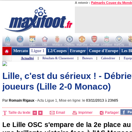
A retenir :
Palmarès Coupe du Mond
OM
PSG
Lyon
Lille
Monaco
Chelsea
Man Utd
Arsenal
Liverpool
ManCity
Ba
+ de clubs
Mercato
Ligue 1
L2/Coupes
Etranger
Coupe d'Europe
Les B
Actualité
|
Résultats & Classement
|
Buteurs
|
Calendrier
|
Equip
Lille, c'est du sérieux ! - Débr
joueurs (Lille 2-0 Monaco)
Par
Romain Rigaux
-
Actu Ligue 1, Mise en ligne: le
03/11/2013
à
23h05
Taille du texte:
Email
Imprimer
Partager:
Le
Lille
OSC s'empare de la 2e place au