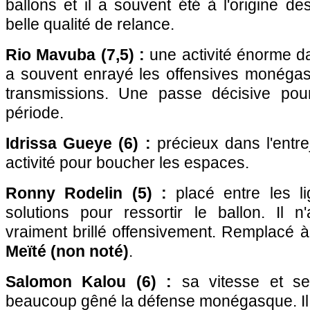
ballons et il a souvent été à l'origine d
belle qualité de relance.
Rio Mavuba (7,5) :
une activité énorme dan
a souvent enrayé les offensives monéga
transmissions. Une passe décisive po
période.
Idrissa Gueye (6) :
précieux dans l'entr
activité pour boucher les espaces.
Ronny Rodelin (5) :
placé entre les lig
solutions pour ressortir le ballon. Il
vraiment brillé offensivement. Remplacé 
Meïté (non noté)
.
Salomon Kalou (6) :
sa vitesse et se
beaucoup gêné la défense monégasque. Il a