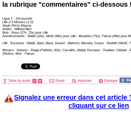
la rubrique "commentaires" ci-dessous 
Ligue 1 - 12e journée
Lille
2-0
Monaco
(1-0)
Stade Pierre Mauroy
Arbitre : Wilfried Bien
Buts : Roux (27e, 72e) pour
Lille
Avertissements : Sibidé (22e), Meïté (86e) pour
Lille
- Moutinho (75e), Falcao (89e) pour
M
Lille
: Enyeama - Sibidé, Kjaer, Basa, Souaré - Balmont, Mavuba, Gueye - Rodelin (Meïté, 7
Monaco
: Subasic - Raggi (Fabinho, 82e), Carvalho, Abidal, Kurzawa - Toulalan, Obbadi -
(Rivière, 46e) - Falcao.
Taille du texte:
Email
Imprimer
Partager:
Signalez une erreur dans cet article
cliquant sur ce lien