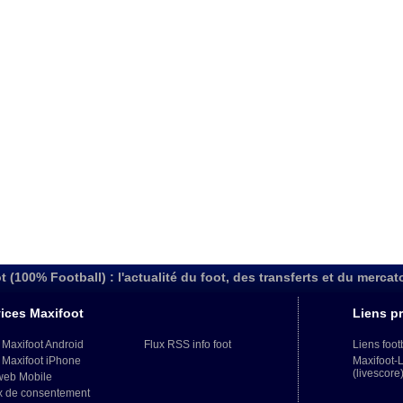
t (100% Football) : l'actualité du foot, des transferts et du mercat
ices Maxifoot
Liens pr
 Maxifoot Android
Flux RSS info foot
Liens foot
 Maxifoot iPhone
Maxifoot-
(livescore
web Mobile
x de consentement