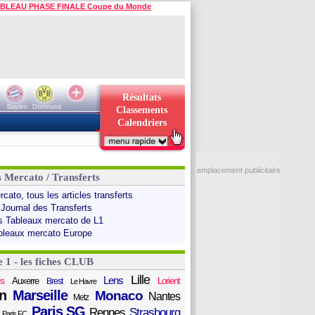
BLEAU PHASE FINALE Coupe du Monde
Résultats
Bayern
Dortmund
Classements
Calendriers
emplacement publicitaire
s Mercato / Transferts
cato, tous les articles transferts
 Journal des Transferts
s Tableaux mercato de L1
bleaux mercato Europe
e 1 - les fiches CLUB
Lille
Lens
s
Auxerre
Lorient
Brest
Le Havre
n
Marseille
Monaco
Nantes
Metz
Paris SG
Rennes
Strasbourg
Paris FC