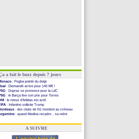
OM
: Højbjerg, son agent maintient le suspense
OM
: Gouiri évoque son avenir
Leipzig
: le transfert d'Asllani tombe à l'eau
Villarreal
: Al-Ahli veut Pape Gueye
Voir toutes les brèves
Ça a fait le buzz depuis 7 jours
Monaco
: Pogba pointé du doigt
Real
: Diomandé arrive pour 140 M€ !
PSG
: Dupraz se prononce pour la LdC
PSG
: le Barça fixe son prix pour Torres
OM
: le retour d'Adidas est acté
FIFA
: Infantino sollicite Trump
Bordeaux
: des clubs de N1 montent au créneau
Argentine
: quand Medina recadre... sa mère
Real
: le démenti de Leipzig pour Diomandé
OM
: Paixão attire un 2e club anglais
A SUIVRE
L'equipe type de