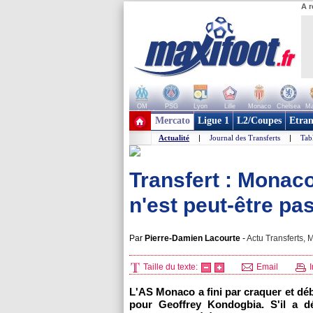
A r
OM
PSG
Lyon
Lille
Monaco
Chelsea
Ma
+ de clubs
Mercato
Ligue 1
L2/Coupes
Etran
Actualité
|
Journal des Transferts
|
Tab
Transfert : Monaco
n'est peut-être pas 
Par
Pierre-Damien Lacourte
-
Actu Transferts, M
Taille du texte:
Email
I
L'AS Monaco
a fini par craquer et dé
pour Geoffrey Kondogbia. S'il a d