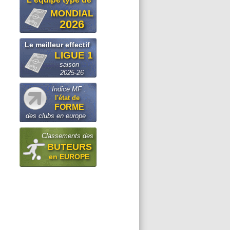
MONDIAL
2026
Le meilleur effectif
LIGUE 1
saison
2025-26
Indice MF :
l'état de
FORME
des clubs en europe
Classements des
BUTEURS
en EUROPE