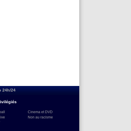
o 24h/24
ivilégiés
ball
Cinema et DVD
Live
Non au racisme
)