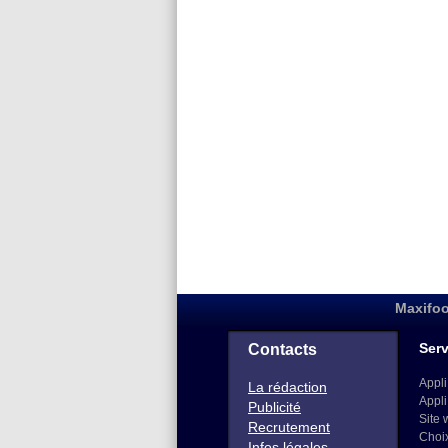
Maxifoo
Serv
Contacts
Appli
La rédaction
Appli
Publicité
Site 
Recrutement
Choi
Infos légales