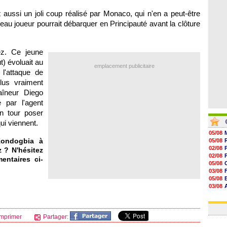
07/08
07/08
t aussi un joli coup réalisé par
Monaco
, qui n'en a peut-être
07/08
au joueur pourrait débarquer en Principauté avant la clôture
07/08
z. Ce jeune
t) évoluait au
emplacement publicitaire
l'attaque de
Plus vraiment
aîneur Diego
 par l'agent
n tour poser
ui viennent.
05/08
Kondogbia à
05/08
02/08
 ? N'hésitez
02/08
entaires ci-
05/08
03/08
05/08
03/08
03/08
03/08
mprimer
Partager: