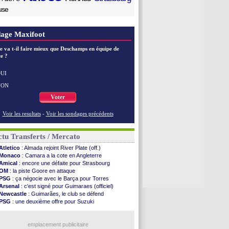
use
age Maxifoot
e va t-il faire mieux que Deschamps en équipe de
e ?
UI
NON
Voter
Voir les resultats
-
Voir les sondages précédents
tu Transferts / Mercato
Atletico
: Almada rejoint River Plate (off.)
Monaco
: Camara a la cote en Angleterre
Amical
: encore une défaite pour Strasbourg
OM
: la piste Goore en attaque
PSG
: ça négocie avec le Barça pour Torres
Arsenal
: c'est signé pour Guimaraes (officiel)
Newcastle
: Guimarães, le club se défend
PSG
: une deuxième offre pour Suzuki
OM
: accord avec la Real Sociedad pour Aguerd
Barça
: Araujo va partir en prêt à Liverpool
OM
: Côme pousse pour Gouiri
emplacement publicitaire