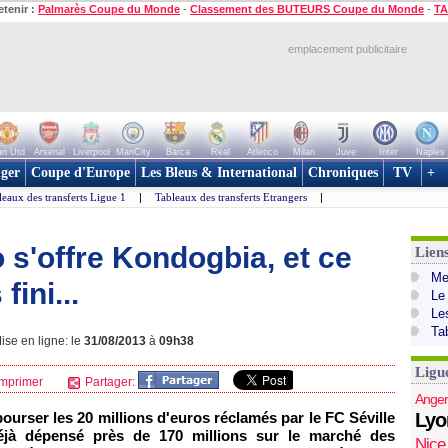
etenir :
Palmarès Coupe du Monde
-
Classement des BUTEURS Coupe du Monde
-
TA
emplacement publicitaire
n Utd
Arsenal
Liverpool
ManCity
Barca
Real
Atletico
Milan
Juve
Inter
Naples
ger
Coupe d'Europe
Les Bleus & International
Chroniques
TV
+
leaux des transferts Ligue 1
|
Tableaux des transferts Etrangers
|
 s'offre Kondogbia, et ce
Lien
Mer
fini...
Le
Le
Ta
ise en ligne: le
31/08/2013
à
09h38
Ligu
mprimer
Partager:
Anger
bourser les 20 millions d'euros réclamés par le FC Séville
Lyo
éjà dépensé près de 170 millions sur le marché des
Nice