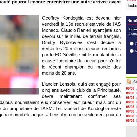
cipauté pourrait encore enregistrer une autre arrivée avant
Toulo
Geoffrey Kondogbia est devenu hier
Sond
vendredi la 13e recrue estivale de
l'AS
Zidan
Monaco
. Claudio Ranieri ayant jeté son
Franc
dévolu sur le milieu de terrain français,
Dmitry Rybolovlev s'est décidé à
O
verser les 20 millions d'euros réclamés
par le FC Séville, soit le montant de la
clause libératoire du joueur, pour s'offrir
le récent champion du monde des
moins de 20 ans.
Ac
L'ancien Lensois, qui s'est engagé pour
08/08
cinq ans avec le club de la Principauté,
.
08/08
devra maintenant confirmer ses
08/08
dalous souhaitaient eux conserver leur joueur mais ont dû
08/08
08/08
re du propriétaire de
l'ASM.
Le transfert de Kondogbia reste
08/08
joueur avait été acquis à
Lens
il y a un an seulement pour un
08/08
08/08
08/08
08/08
08/08