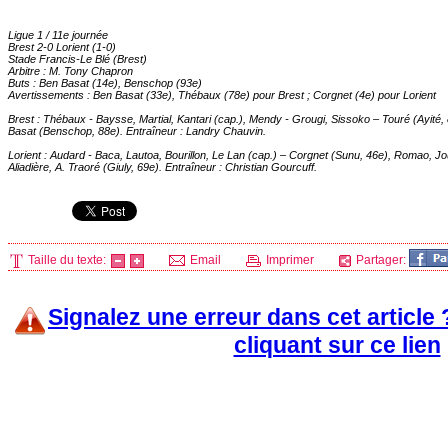
Ligue 1 / 11e journée
Brest 2-0 Lorient (1-0)
Stade Francis-Le Blé (Brest)
Arbitre : M. Tony Chapron
Buts : Ben Basat (14e), Benschop (93e)
Avertissements : Ben Basat (33e), Thébaux (78e) pour Brest ; Corgnet (4e) pour Lorient
Brest : Thébaux - Baysse, Martial, Kantari (cap.), Mendy - Grougi, Sissoko – Touré (Ayité, 
Basat (Benschop, 88e). Entraîneur : Landry Chauvin.
Lorient : Audard - Baca, Lautoa, Bourillon, Le Lan (cap.) – Corgnet (Sunu, 46e), Romao, J
Aliadière, A. Traoré (Giuly, 69e). Entraîneur : Christian Gourcuff.
Taille du texte:
Email
Imprimer
Partager:
Signalez une erreur dans cet article
cliquant sur ce lien