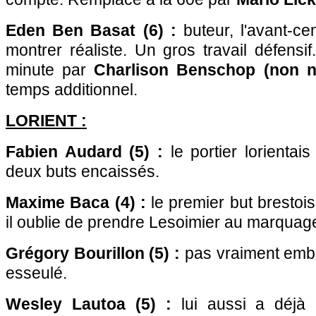
Eden Ben Basat (6) :
buteur, l'avant-ce
montrer réaliste. Un gros travail défens
minute par
Charlison Benschop (non n
temps additionnel.
LORIENT :
Fabien Audard (5) :
le portier lorientai
deux buts encaissés.
Maxime Baca (4) :
le premier but brestois
il oublie de prendre Lesoimier au marquag
Grégory Bourillon (5) :
pas vraiment emb
esseulé.
Wesley Lautoa (5) :
lui aussi a déjà é