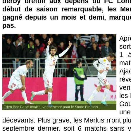
derby breton aux dépens du FC Lorie
début de saison remarquable, les Mer
gagné depuis un mois et demi, marque
pas.
Apr
sort
1 à
mat
Aja
rév
ven
les
Gou
Eden Ben Basat avait ouvert le score pour le Stade Brestois.
une 
décevants. Plus grave, les Merlus n'ont pl
septembre dernier, soit 6 matchs sans vi