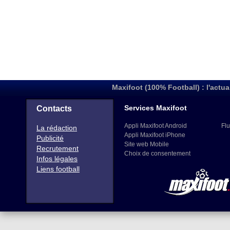
Maxifoot (100% Football) : l'actua
Services Maxifoot
Contacts
Appli Maxifoot Android
Flu
La rédaction
Appli Maxifoot iPhone
Publicité
Site web Mobile
Recrutement
Choix de consentement
Infos légales
Liens football