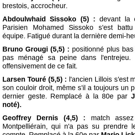
brestois, accrocheur.
Abdoulwhaid Sissoko (5) :
devant la d
Parisien Mohamed Sissoko s'est battu
équipe. Fatigué durant la dernière demi-he
Bruno Grougi (5,5) :
positionné plus bas 
pas ménagé sa peine dans l'entrejeu.
offensivement de ce fait.
Larsen Touré (5,5) :
l'ancien Lillois s'est
son couloir droit, même s'il a toujours un
dernier geste. Remplacé à la 80e par
J
noté).
Geoffrey Dernis (4,5) :
match assez 
Montpelliérain, qui n'a pas su prendre l
compte. Remplacé à la 60e par
Mario Lick