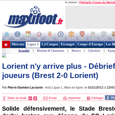
A retenir :
Palmarès Coupe du Mond
OM
PSG
Lyon
Lille
Monaco
Chelsea
Man Utd
Arsenal
Liverpool
ManCity
Ba
+ de clubs
Mercato
Ligue 1
L2/Coupes
Etranger
Coupe d'Europe
Les B
Actualité
|
Résultats & Classement
|
Buteurs
|
Calendrier
|
Equip
Lorient n'y arrive plus - Débri
joueurs (Brest 2-0 Lorient)
Par
Pierre-Damien Lacourte
-
Actu Ligue 1, Mise en ligne: le
02/11/2012
à
22h5
Taille du texte:
Email
Imprimer
Partager:
Solide défensivement, le Stade Brest