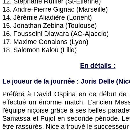
12. Stéphane Ruffier (St-Etienne)
13. André-Pierre Gignac (
Marseille
)
14. Jérémie Aliadière (Lorient)
15. Jonathan Zebina (
Toulouse
)
16. Fousseini Diawara (AC-
Ajaccio
)
17. Maxime Gonalons (
Lyon
)
18. Salomon Kalou (
Lille
)
En détails :
Le joueur de la journée : Joris Delle (
Nic
Préféré à David Ospina en ce début de s
effectué un énorme match. L'ancien Mess
l'équipe niçoise grâce à ses belles parade
Samassa et Pujol en seconde période. Le
être rassurés,
Nice
a trouvé le successeur