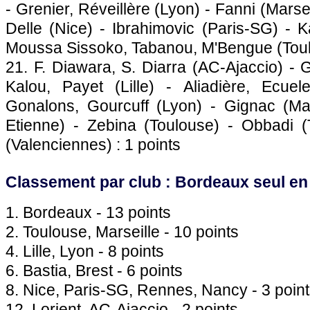
- Grenier, Réveillère (
Lyon
) - Fanni (
Marsei
Delle (
Nice
) - Ibrahimovic (
Paris
-SG) - K
Moussa Sissoko, Tabanou, M'Bengue (
Tou
21. F. Diawara, S. Diarra (AC-
Ajaccio
) - 
Kalou, Payet (
Lille
) - Aliadière, Ecuel
Gonalons, Gourcuff (
Lyon
) - Gignac (
Ma
Etienne) - Zebina (
Toulouse
) - Obbadi (
(Valenciennes) : 1 points
Classement par club :
Bordeaux
seul en
1.
Bordeaux
- 13 points
2.
Toulouse
,
Marseille
- 10 points
4.
Lille
,
Lyon
- 8 points
6.
Bastia
, Brest - 6 points
8.
Nice
,
Paris
-SG,
Rennes
, Nancy - 3 poin
12. Lorient, AC-
Ajaccio
- 2 points