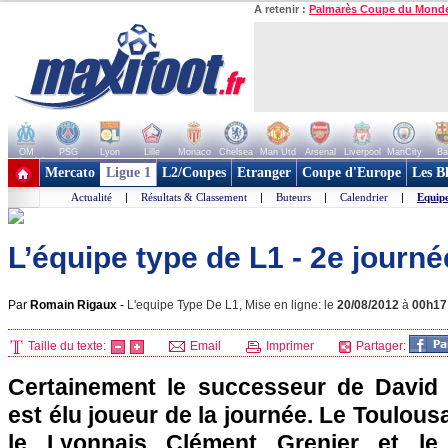
A retenir :
Palmarès Coupe du Mond
OM
PSG
Lyon
Lille
Monaco
Chelsea
Man Utd
Arsenal
Liverpool
ManCity
Ba
+ de clubs
Mercato
Ligue 1
L2/Coupes
Etranger
Coupe d'Europe
Les B
Actualité
|
Résultats & Classement
|
Buteurs
|
Calendrier
|
Equip
L’équipe type de L1 - 2e journé
Par
Romain Rigaux
-
L'equipe Type De L1, Mise en ligne: le
20/08/2012
à
00h17
Taille du texte:
Email
Imprimer
Partager:
Certainement le successeur de David 
est élu joueur de la journée. Le Toulou
le Lyonnais Clément Grenier et le 