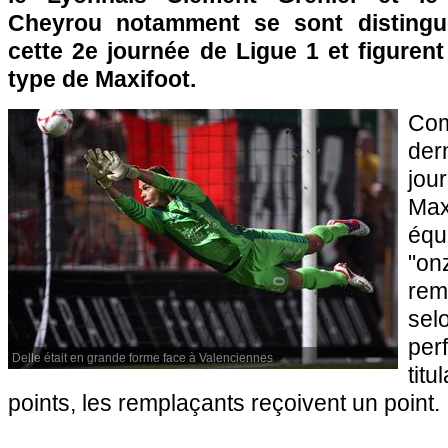
Cheyrou notamment se sont distingu
cette 2e journée de Ligue 1 et figurent
type de Maxifoot.
Co
der
jou
Max
équ
"o
rem
s
pe
Delle était en grande forme face à Valenciennes
titu
points, les remplaçants reçoivent un point.