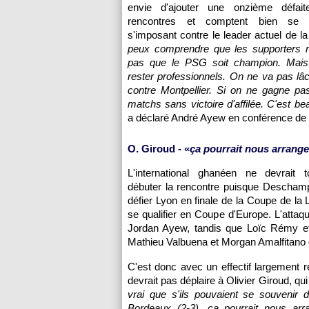
envie d'ajouter une onzième défai
rencontres et comptent bien se 
s'imposant contre le leader actuel de la
peux comprendre que les supporters n
pas que le
PSG
soit champion. Mais
rester professionnels. On ne va pas lâ
contre
Montpellier
. Si on ne gagne pas
matchs sans victoire d'affilée. C'est b
a déclaré André Ayew en conférence de
O. Giroud - «
ça pourrait nous arrange
L'international ghanéen ne devrait t
débuter la rencontre puisque Deschamps 
défier
Lyon
en finale de la Coupe de la L
se qualifier en Coupe d'Europe. L'atta
Jordan Ayew, tandis que Loïc Rémy et 
Mathieu Valbuena et Morgan Amalfitano d
C'est donc avec un effectif largement
devrait pas déplaire à Olivier Giroud, q
vrai que s'ils pouvaient se souvenir
Bordeaux
(2-3), ça pourrait nous arr