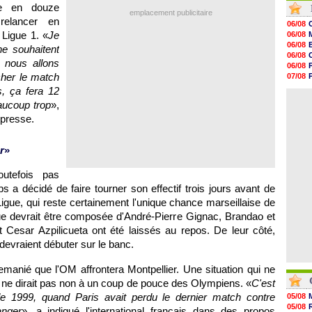
te en douze
07/08
emplacement publicitaire
07/08
relancer en
06/08
07/08
 Ligue 1. «
Je
06/08
07/08
06/08
e souhaitent
07/08
06/08
07/08
 nous allons
06/08
07/08
cher le match
07/08
07/08
06/08
, ça fera 12
07/08
07/08
07/08
eaucoup trop
»,
07/08
 presse.
07/08
07/08
07/08
r
»
07/08
outefois pas
a décidé de faire tourner son effectif trois jours avant de
igue, qui reste certainement l'unique chance marseillaise de
que devrait être composée d'André-Pierre Gignac, Brandao et
Cesar Azpilicueta ont été laissés au repos. De leur côté,
evraient débuter sur le banc.
 remanié que
l'OM
affrontera
Montpellier
. Une situation qui ne
ui ne dirait pas non à un coup de pouce des Olympiens. «
C'est
 de 1999, quand
Paris
avait perdu le dernier match contre
05/08
05/08
anger
», a indiqué l'international français dans des propos