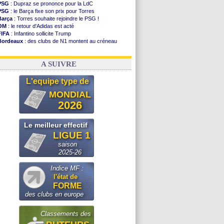
PSG
: Dupraz se prononce pour la LdC
PSG
: le Barça fixe son prix pour Torres
Barça
: Torres souhaite rejoindre le PSG !
OM
: le retour d'Adidas est acté
FIFA
: Infantino sollicite Trump
Bordeaux
: des clubs de N1 montent au créneau
Argentine
: quand Medina recadre... sa mère
Real
: le démenti de Leipzig pour Diomandé
A SUIVRE
L'equipe type de
MONDIAL
2026
Le meilleur effectif
LIGUE 1
saison
2025-26
Indice MF :
l'état de
FORME
des clubs en europe
Classements des