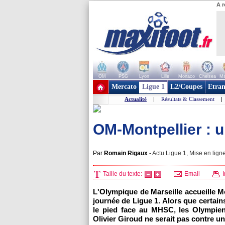
A r
OM
PSG
Lyon
Lille
Monaco
Chelsea
Ma
+ de clubs
Mercato
Ligue 1
L2/Coupes
Etran
Actualité
|
Résultats & Classement
|
OM-Montpellier : 
Par
Romain Rigaux
-
Actu Ligue 1, Mise en ligne
Taille du texte:
Email
I
L'Olympique de Marseille
accueille
Mo
journée de Ligue 1. Alors que certain
le pied face au MHSC, les Olympien
Olivier Giroud ne serait pas contre u