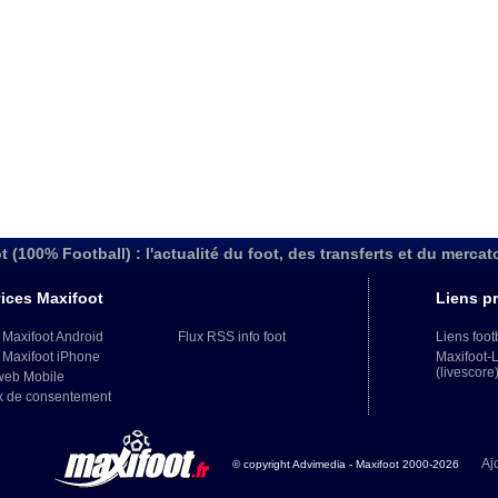
t (100% Football) : l'actualité du foot, des transferts et du mercat
ices Maxifoot
Liens pr
 Maxifoot Android
Flux RSS info foot
Liens foot
 Maxifoot iPhone
Maxifoot-
(livescore
web Mobile
x de consentement
Aj
© copyright Advimedia - Maxifoot 2000-2026