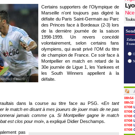
Lyo
Certains supporters de
l'Olympique de
Nice
Marseille
n'ont toujours pas digéré la
défaite du
Paris
Saint-Germain au Parc
Toulo
des Princes face à
Bordeaux
(2-3) lors
de la dernière journée de la saison
Sond
1998-1999. Un revers concédé
Zidan
volontairement, selon certains fans
Franc
olympiens, qui avait privé
l'OM
du titre
O
de champion de France. Ce soir face à
Montpellier
en match en retard de la
30e journée de Ligue 1, les Yankees et
les South Winners appellent à la
défaite.
beaucoup d'encre
08h54
raultais dans la course au titre face au
PSG.
«
En tant
08h32
07/08
arer le match en disant à mes joueurs de jouer mais de ne pas
07/08
ctionnerai jamais comme ça. Si
Montpellier
gagne le match
07/08
ébat est clos pour moi
», a expliqué Didier Deschamps.
07/08
07/08
07/08
également pas
07/08
V