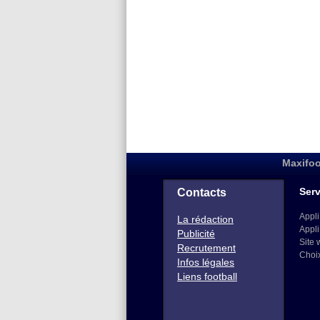
Maxifoo
Serv
Contacts
Appli
La rédaction
Appli
Publicité
Site 
Recrutement
Choi
Infos légales
Liens football