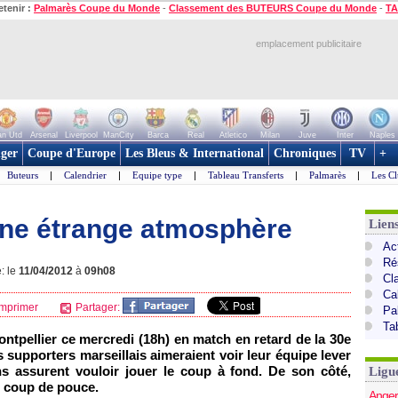
etenir :
Palmarès Coupe du Monde
-
Classement des BUTEURS Coupe du Monde
-
TA
emplacement publicitaire
n Utd
Arsenal
Liverpool
ManCity
Barca
Real
Atletico
Milan
Juve
Inter
Naples
ger
Coupe d'Europe
Les Bleus & International
Chroniques
TV
+
Buteurs
|
Calendrier
|
Equipe type
|
Tableau Transferts
|
Palmarès
|
Les Cl
une étrange atmosphère
Lien
Act
Ré
: le
11/04/2012
à
09h08
Cl
Ca
mprimer
Partager:
Pa
Ta
ntpellier
ce mercredi (18h) en match en retard de la 30e
s supporters marseillais aimeraient voir leur équipe lever
s assurent vouloir jouer le coup à fond. De son côté,
Ligu
n coup de pouce.
Anger