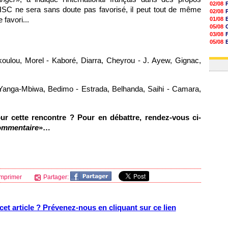
02/08
MHSC ne sera sans doute pas favorisé, il peut tout de même
02/08
 favori...
01/08
05/08
03/08
05/08
03/08
03/08
oulou, Morel - Kaboré, Diarra, Cheyrou - J. Ayew, Gignac,
, Yanga-Mbiwa, Bedimo - Estrada, Belhanda, Saihi - Camara,
our cette rencontre ? Pour en débattre, rendez-vous ci-
ommentaire
»…
mprimer
Partager:
et article ? Prévenez-nous en cliquant sur ce lien