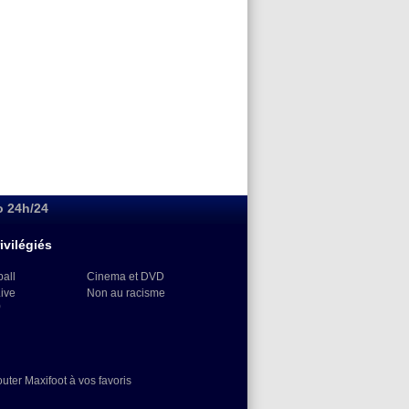
o 24h/24
ivilégiés
ball
Cinema et DVD
Live
Non au racisme
)
outer Maxifoot à vos favoris