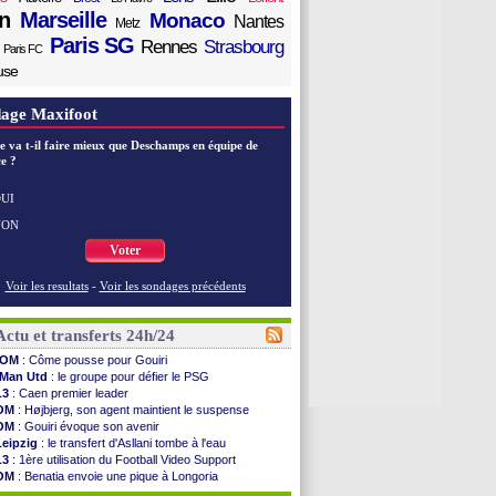
n
Marseille
Monaco
Nantes
Metz
Paris SG
Rennes
Strasbourg
Paris FC
use
age Maxifoot
e va t-il faire mieux que Deschamps en équipe de
e ?
UI
NON
Voter
Voir les resultats
-
Voir les sondages précédents
Actu et transferts 24h/24
OM
: Côme pousse pour Gouiri
Man Utd
: le groupe pour défier le PSG
L3
: Caen premier leader
OM
: Højbjerg, son agent maintient le suspense
OM
: Gouiri évoque son avenir
Leipzig
: le transfert d'Asllani tombe à l'eau
L3
: 1ère utilisation du Football Video Support
OM
: Benatia envoie une pique à Longoria
illarreal
: Al-Ahli veut Pape Gueye