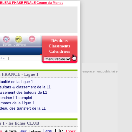
BLEAU PHASE FINALE Coupe du Monde
Résultats
Bayern
Dortmund
Classements
Calendriers
ubs
|
emplacement publicitaire
s FRANCE - Ligue 1
ualité de la Ligue 1
sultats & classement de la L1
assement des buteurs de L1
lendrier L1 complet
lmarès de la Ligue 1
bleau des transfert de la L1
e 1 - les fiches CLUB
Lille
Lens
s
Auxerre
Lorient
Brest
Le Havre