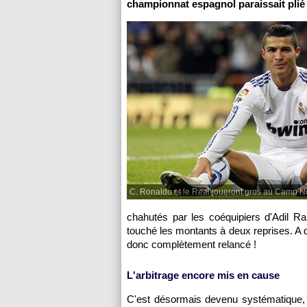
championnat espagnol paraissait plié i
C. Ronaldo et le Real joueront gros au Camp No
chahutés par les coéquipiers d'Adil R
touché les montants à deux reprises. 
donc complètement relancé !
L'arbitrage encore mis en cause
C'est désormais devenu systématique, le