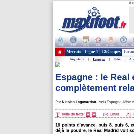
A r
OM
PSG
Lyon
Lille
Monaco
Chelsea
Ma
+ de clubs
Mercato
Ligue 1
L2/Coupes
Etran
Angleterre
|
Espagne
|
Italie
|
Al
Espagne : le Real 
complètement rela
Par
Nicolas Lagavardan
-
Actu Espagne, Mise en
Taille du texte:
Email
I
10 points d'avance, puis 8, puis 6,
déjà la poudre, le Real Madrid voit 