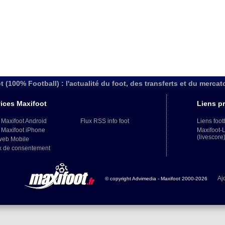
t (100% Football) : l'actualité du foot, des transferts et du mercat
ices Maxifoot
Liens pr
 Maxifoot Android
Flux RSS info foot
Liens foot
 Maxifoot iPhone
Maxifoot-
(livescore
web Mobile
x de consentement
Aj
© copyright Advimedia - Maxifoot 2000-2026