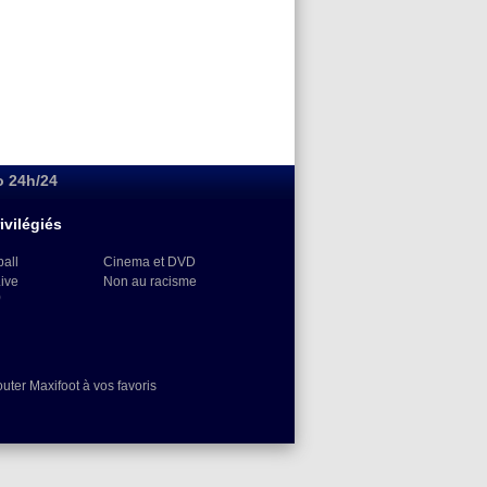
o 24h/24
ivilégiés
ball
Cinema et DVD
Live
Non au racisme
)
outer Maxifoot à vos favoris