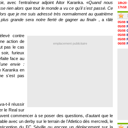
, avec l'entraîneur adjoint Aitor Karanka. «
Quand nous
18h20
17h58
asse rien alors que tout le monde a vu ce qu'il s'est passé. Ce
17h47
 alors que je me suis adressé très normalement au quatrième
17h34
é, plus grande sera notre fierté de gagner au final
» , a râlé
17h22
05/08
17h10
05/08
16h59
05/08
16h53
élevé contre
05/08
16h45
05/08
une action de
16h34
emplacement publicitaire
06/08
16h21
ut pas le cas
05/08
16h04
oir, furieux
06/08
15h50
faite face au
15h40
15h18
'une envie :
15h01
u Karanka en
14h46
ne s'est pas
14h25
a-t-il réussir
er le Real sur
euvent commencer à se poser des questions, d'autant que le
able avec un derby sur le terrain de l'Atletico dès mercredi, le
réception du FC Séville ou encore un déplacement sur la