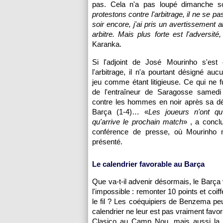
pas. Cela n'a pas loupé dimanche soir
protestons contre l'arbitrage, il ne se p
soir encore, j'ai pris un avertissement
arbitre. Mais plus forte est l'adversit
Karanka.
Si l'adjoint de José Mourinho s'est 
l'arbitrage, il n'a pourtant désigné auc
jeu comme étant litigieuse. Ce qui ne f
de l'entraîneur de Saragosse samedi s
contre les hommes en noir après sa dé
Barça (1-4)… «
Les joueurs n'ont qu
qu'arrive le prochain match
» , a concl
conférence de presse, où Mourinho 
présenté.
Le calendrier favorable au Barça
Que va-t-il advenir désormais, le Barça v
l'impossible : remonter 10 points et coiff
le fil ? Les coéquipiers de Benzema p
calendrier ne leur est pas vraiment favor
Clasico au Camp Nou, mais aussi la 