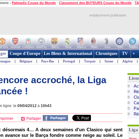
etenir :
Palmarès Coupe du Monde
-
Classement des BUTEURS Coupe du Monde
-
TA
emplacement publicitaire
n Utd
Arsenal
Liverpool
ManCity
Barca
Real
Atletico
Milan
Juve
Inter
Naples
ger
Coupe d'Europe
Les Bleus & International
Chroniques
TV
+
lemagne
|
Belgique
|
Pays-Bas
|
Portugal
|
Turquie
|
Suisse
|
Algérie
|
encore accroché, la Liga
Lien
Ac
ncée !
Ré
Cl
Cal
 ligne: le
09/04/2012
à
10h43
Pa
Ré
mprimer
Partager:
 et désormais 4… A deux semaines d'un Clasico qui sent
Liga
son avance sur le Barça fondre comme neige au soleil. Le
Alaves