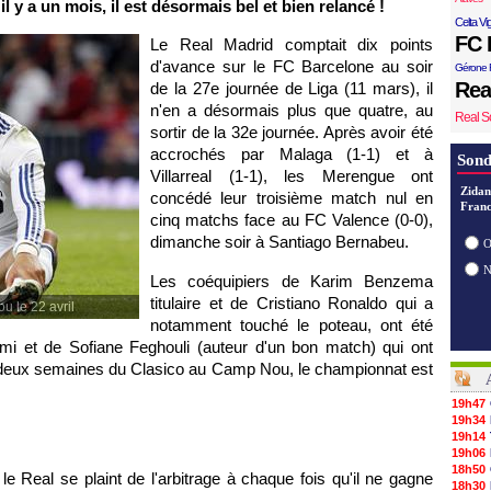
l y a un mois, il est désormais bel et bien relancé !
Celta Vi
FC 
Le Real Madrid comptait dix points
d'avance sur le FC Barcelone au soir
Gérone 
Rea
de la 27e journée de Liga (11 mars), il
n'en a désormais plus que quatre, au
Real S
sortir de la 32e journée. Après avoir été
accrochés par Malaga (1-1) et à
Sond
Villarreal (1-1), les Merengue ont
Zidan
concédé leur troisième match nul en
Franc
cinq matchs face au FC Valence (0-0),
dimanche soir à Santiago Bernabeu.
O
Les coéquipiers de Karim Benzema
titulaire et de Cristiano Ronaldo qui a
u le 22 avril
notamment touché le poteau, ont été
ami et de Sofiane Feghouli (auteur d'un bon match) qui ont
A deux semaines du Clasico au Camp Nou, le championnat est
19h47
19h34
19h14
19h06
18h50
 Real se plaint de l'arbitrage à chaque fois qu'il ne gagne
18h30