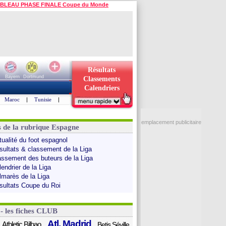
BLEAU PHASE FINALE Coupe du Monde
Résultats
Bayern
Dortmund
Classements
Calendriers
Maroc
|
Tunisie
|
emplacement publicitaire
s de la rubrique Espagne
tualité du foot espagnol
sultats & classement de la Liga
assement des buteurs de la Liga
endrier de la Liga
lmarès de la Liga
sultats Coupe du Roi
 - les fiches CLUB
Atl. Madrid
Athletic Bilbao
Betis Séville