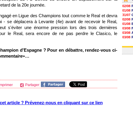
etard de la 20e journée.
02/08
01/08
 engagé en Ligue des Champions tout comme le Real et devra
31/07
02/08
oi - se déplacera à Levante (4e) avant de recevoir le Real,
01/08
veut s'éviter une énorme pression lors des trois dernières
03/08
pour le Real, sera encore de ne pas perdre le Clasico, le
03/08
03/08
03/08
31/07
champion d'Espagne ? Pour en débattre, rendez-vous ci-
ommentaire
»…
mprimer
Partager:
et article ? Prévenez-nous en cliquant sur ce lien