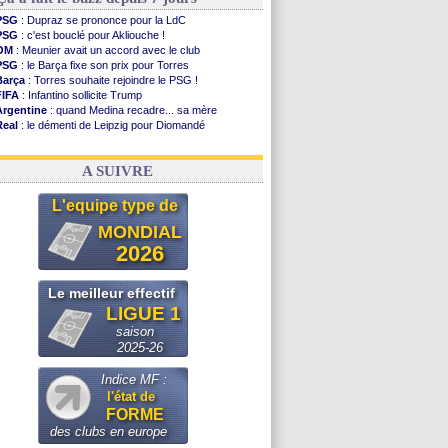
PSG
: Dupraz se prononce pour la LdC
PSG
: c'est bouclé pour Akliouche !
OM
: Meunier avait un accord avec le club
PSG
: le Barça fixe son prix pour Torres
Barça
: Torres souhaite rejoindre le PSG !
FIFA
: Infantino sollicite Trump
Argentine
: quand Medina recadre... sa mère
Real
: le démenti de Leipzig pour Diomandé
OM
: Paixão attire un 2e club anglais
FIFA
: le conseiller d'Infantino démissionne !
A SUIVRE
L'equipe type de
MONDIAL
2026
Le meilleur effectif
LIGUE 1
saison
2025-26
Indice MF :
l'état de
FORME
des clubs en europe