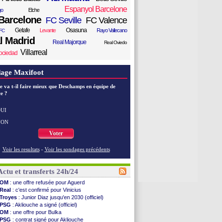
Espanyol Barcelone
go
Elche
Barcelone
FC Seville
FC Valence
Getafe
Osasuna
Levante
Rayo Vallecano
FC
l Madrid
Real Majorque
Real Oviedo
Villarreal
ociedad
age Maxifoot
e va t-il faire mieux que Deschamps en équipe de
e ?
UI
NON
Voter
Voir les resultats
-
Voir les sondages précédents
Actu et transferts 24h/24
OM
: une offre refusée pour Aguerd
Real
: c'est confirmé pour Vinicius
Troyes
: Junior Diaz jusqu'en 2030 (officiel)
PSG
: Akliouche a signé (officiel)
OM
: une offre pour Bulka
PSG
: contrat signé pour Akliouche