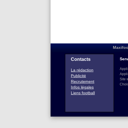
Maxifoo
Serv
Contacts
Appli
La rédaction
Appli
Publicité
Site 
Recrutement
Choi
Infos légales
Liens football