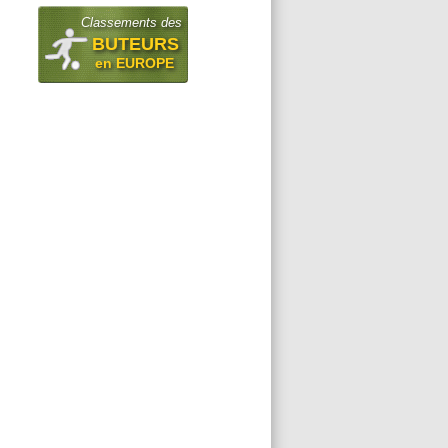
Classements des
BUTEURS
en EUROPE