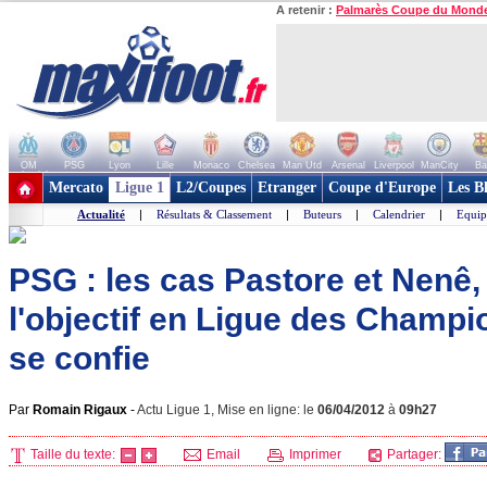
A retenir :
Palmarès Coupe du Mond
OM
PSG
Lyon
Lille
Monaco
Chelsea
Man Utd
Arsenal
Liverpool
ManCity
Ba
+ de clubs
Mercato
Ligue 1
L2/Coupes
Etranger
Coupe d'Europe
Les B
Actualité
|
Résultats & Classement
|
Buteurs
|
Calendrier
|
Equip
PSG : les cas Pastore et Nenê,
l'objectif en Ligue des Champio
se confie
Par
Romain Rigaux
-
Actu Ligue 1, Mise en ligne: le
06/04/2012
à
09h27
Taille du texte:
Email
Imprimer
Partager: