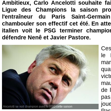
Ambitieux, Carlo Ancelotti souhaite fa
Ligue des Champions la saison proc
l'entraîneur du
Paris
Saint-Germai
chambouler son effectif cet été. En atte
italien voit le
PSG
terminer champion
défendre Nenê et Javier Pastore.
Ces
le
ma
qu
vic
mau
de 
pas
jou
Ancelotti se voit champion avec le PSG cette saison
Past